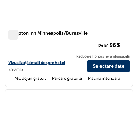
Hampton Inn Minneapolis/Burnsville
Hampton Inn Minneapolis/Burnsville
96 $
De la*
Reducere Honors nerambursabilă
Vizualizați detaliile hotelului Hampton Inn Minneapolis/Burnsville
Vizualizați detalii despre hotel
Selectare date
7,90 milă
Mic dejun gratuit
Parcare gratuită
Piscină interioară
1
/
12
imaginea anterioară
imagin
1 din 12