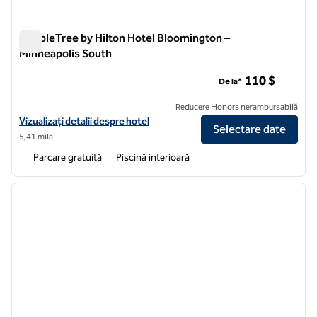
DoubleTree by Hilton Hotel Bloomington –
Minneapolis South
DoubleTree by Hilton Hotel Bloomington – Minneapolis South
110 $
De la*
Reducere Honors nerambursabilă
Vizualizați detaliile hotelului DoubleTree by Hilton Hotel Bloomingto
Vizualizați detalii despre hotel
Selectare date
5,41 milă
Parcare gratuită
Piscină interioară
1
/
12
imaginea anterioară
imagin
1 din 12