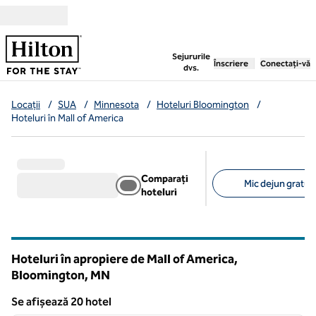
Salt la conținut
,
deschide o filă nouă
Sejururile
Înscriere
Conectați-vă
dvs.
Locații
/
SUA
/
Minnesota
/
Hoteluri Bloomington
/
Hoteluri în Mall of America
Comparați
Mic dejun gratuit
hoteluri
Filtre sugerate
Hoteluri în apropiere de Mall of America,
Bloomington,
MN
Minnesota
Se afișează 20 hotel
1
/
12
Se afișează 20 hotel