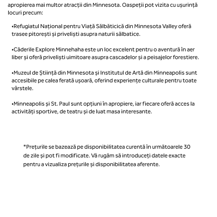
apropierea mai multor atracții din Minnesota. Oaspeții pot vizita cu ușurință
locuri precum:
•Refugiatul Național pentru Viață Sălbăticică din Minnesota Valley oferă
trasee pitorești și priveliști asupra naturii sălbatice.
•Căderile Explore Minnehaha este un loc excelent pentru o aventură în aer
liber și oferă priveliști uimitoare asupra cascadelor și a peisajelor forestiere.
•Muzeul de Știință din Minnesota și Institutul de Artă din Minneapolis sunt
accesibile pe calea ferată ușoară, oferind experiențe culturale pentru toate
vârstele.
•Minneapolis și St. Paul sunt opțiuni în apropiere, iar fiecare oferă acces la
activități sportive, de teatru și de luat masa interesante.
*Prețurile se bazează pe disponibilitatea curentă în următoarele 30
de zile și pot fi modificate. Vă rugăm să introduceți datele exacte
pentru a vizualiza prețurile și disponibilitatea aferente.