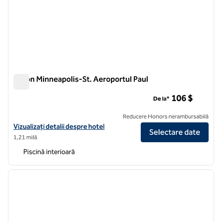
Hilton Minneapolis-St. Aeroportul Paul
Hilton Minneapolis-St. Aeroportul Paul
106 $
De la*
Reducere Honors nerambursabilă
Vizualizați detaliile hotelului Hilton Minneapolis-St. Aeroportul Paul
Vizualizați detalii despre hotel
Selectare date
1,21 milă
Piscină interioară
1
/
12
imaginea anterioară
imagin
1 din 12