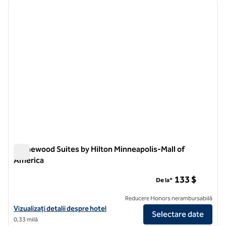
imaginea anterioară
imagin
1 din 12
Homewood Suites by Hilton Minneapolis-Mall of
America
Homewood Suites by Hilton Minneapolis-Mall of America
133 $
De la*
Reducere Honors nerambursabilă
Vizualizați detaliile hotelului pentru Homewood Suites by Hilton Min
Vizualizați detalii despre hotel
Selectare date
0,33 milă