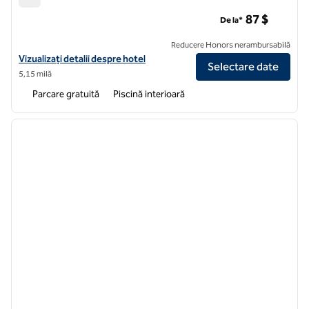
Hilton Garden Inn Minneapolis/Bloomington
87 $
De la*
Reducere Honors nerambursabilă
Vizualizați detaliile hotelului Hilton Garden Inn Minneapolis/Bloomin
Vizualizați detalii despre hotel
Selectare date
5,15 milă
Parcare gratuită
Piscină interioară
1
/
12
imaginea anterioară
imagin
1 din 12