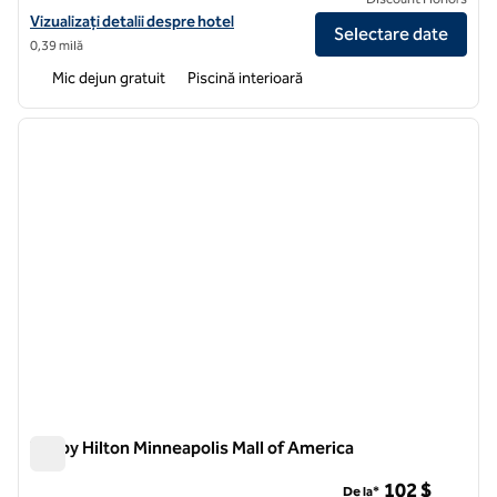
Vizualizați detaliile hotelului pentru Home2 Suites by Hilton Minneapo
Vizualizați detalii despre hotel
Selectare date
0,39 milă
Mic dejun gratuit
Piscină interioară
1
/
12
imaginea anterioară
imagin
1 din 12
Tru by Hilton Minneapolis Mall of America
Tru by Hilton Minneapolis Mall of America
102 $
De la*