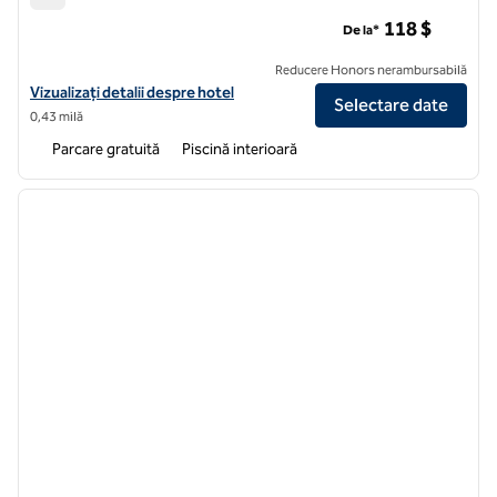
Aeroportul DoubleTree by Hilton Minneapolis
118 $
De la*
Reducere Honors nerambursabilă
Vizualizați detaliile hotelului pentru DoubleTree by Hilton Minneapoli
Vizualizați detalii despre hotel
Selectare date
0,43 milă
Parcare gratuită
Piscină interioară
1
/
12
imaginea anterioară
imagin
1 din 12