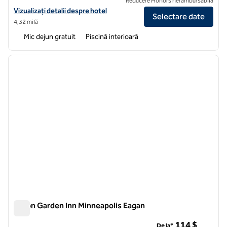
Reducere Honors nerambursabilă
Vizualizați detaliile hotelului pentru Homewood Suites by Hilton Edi
Vizualizați detalii despre hotel
Selectare date
4,32 milă
Mic dejun gratuit
Piscină interioară
1
/
12
imaginea anterioară
imagin
1 din 12
Hilton Garden Inn Minneapolis Eagan
Hilton Garden Inn Minneapolis Eagan
114 $
De la*