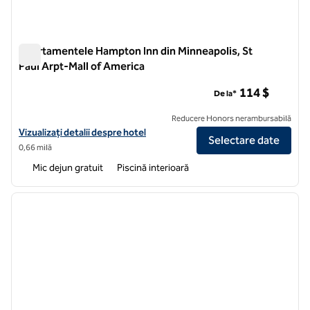
Apartamentele Hampton Inn din Minneapolis, St
Paul Arpt-Mall of America
Apartamentele Hampton Inn din Minneapolis, St Paul Arpt-Ma
114 $
De la*
Reducere Honors nerambursabilă
Vizualizați detaliile hotelului Hampton Inn Suites Minneapolis St Paul
Vizualizați detalii despre hotel
Selectare date
0,66 milă
Mic dejun gratuit
Piscină interioară
1
/
12
imaginea anterioară
imagin
1 din 12