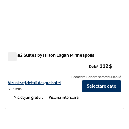
Home2 Suites by Hilton Eagan Minneapolis
Home2 Suites by Hilton Eagan Minneapolis
112 $
De la*
Reducere Honors nerambursabilă
Vizualizați detaliile hotelului pentru Home2 Suites by Hilton Eagan M
Vizualizați detalii despre hotel
Selectare date
3,15 milă
Mic dejun gratuit
Piscină interioară
1
/
12
imaginea anterioară
imagin
1 din 12