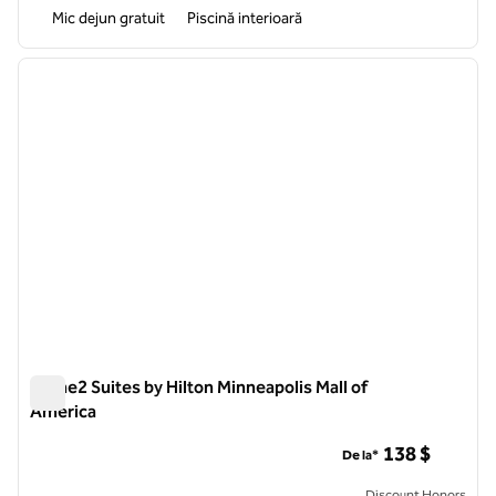
Mic dejun gratuit
Piscină interioară
1
/
12
imaginea anterioară
imagin
1 din 12
Home2 Suites by Hilton Minneapolis Mall of
America
Home2 Suites by Hilton Minneapolis Mall of America
138 $
De la*
Discount Honors