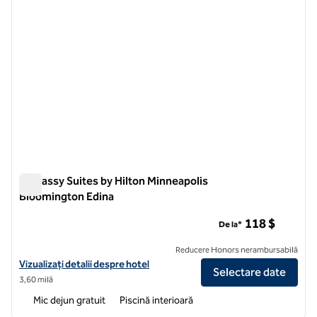
Embassy Suites by Hilton Minneapolis
Bloomington Edina
Embassy Suites by Hilton Minneapolis Bloomington Edina
118 $
De la*
Reducere Honors nerambursabilă
Vizualizați detaliile hotelului pentru Embassy Suites by Hilton Minne
Vizualizați detalii despre hotel
Selectare date
3,60 milă
Mic dejun gratuit
Piscină interioară
1
/
5