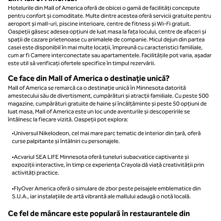
Hotelurile din Mall of America oferă de obicei o gamă de facilități concepute
pentru confort și comoditate. Multe dintre acestea oferă servicii gratuite pentru
aeroport și mall-uri, piscine interioare, centre de fitness și Wi-Fi gratuit.
Oaspeții găsesc adesea opțiuni de luat masa la fața locului, centre de afaceri și
spații de cazare prietenoase cu animalele de companie. Micul dejun din partea
casei este disponibil în mai multe locații, împreună cu caracteristici familiale,
cum ar fi Camere interconectate sau apartamentele. Facilitățile pot varia, așadar
este util să verificați ofertele specifice în timpul rezervării.
Ce face din Mall of America o destinație unică?
Mall of America se remarcă ca o destinație unică în Minnesota datorită
amestecului său de divertisment, cumpărături și atracții familiale. Cu peste 500
magazine, cumpărături gratuite de haine și încălțăminte și peste 50 opțiuni de
luat masa, Mall of America este un loc unde aventurile și descoperirile se
întâlnesc la fiecare vizită. Oaspeții pot explora:
•Universul Nikelodeon, cel mai mare parc tematic de interior din țară, oferă
curse palpitante și întâlniri cu personajele.
•Acvariul SEA LIFE Minnesota oferă tuneluri subacvatice captivante și
expoziții interactive, în timp ce experiența Crayola dă viață creativității prin
activități practice.
•FlyOver America oferă o simulare de zbor peste peisajele emblematice din
S.U.A., iar instalațiile de artă vibrantă ale mallului adaugă o notă locală.
Ce fel de mâncare este populară în restaurantele din