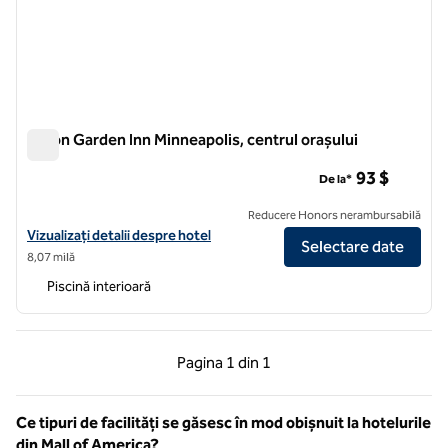
Hilton Garden Inn Minneapolis, centrul orașului
Hilton Garden Inn Minneapolis, centrul orașului
93 $
De la*
Reducere Honors nerambursabilă
Vizualizați detaliile hotelului Hilton Garden Inn Minneapolis, centrul o
Vizualizați detalii despre hotel
Selectare date
8,07 milă
Piscină interioară
Pagina anterioară, 1 din 1
Pagina următoare, 1 
Pagina
1 din 1
Pagina 1 din 1
Ce tipuri de facilități se găsesc în mod obișnuit la hotelurile
din Mall of America?