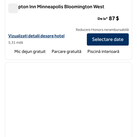
Hampton Inn Minneapolis Bloomington West
Hampton Inn Minneapolis Bloomington West
87 $
De la*
Reducere Honors nerambursabilă
Vizualizați detaliile hotelului Hampton Inn Minneapolis Bloomington
Vizualizați detalii despre hotel
Selectare date
5,31 milă
Mic dejun gratuit
Parcare gratuită
Piscină interioară
1
/
12
imaginea anterioară
imagin
1 din 12