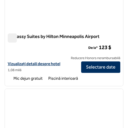
Embassy Suites by Hilton Minneapolis Airport
Embassy Suites by Hilton Minneapolis Airport
123 $
De la*
Reducere Honors nerambursabilă
Vizualizați detaliile hotelului pentru Embassy Suites by Hilton Minnea
Vizualizați detalii despre hotel
Selectare date
1,08 milă
Mic dejun gratuit
Piscină interioară
1
/
12
imaginea anterioară
imagin
1 din 12