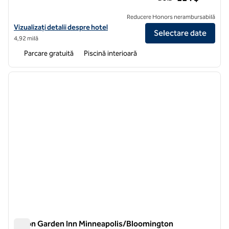
Reducere Honors nerambursabilă
Vizualizați detaliile hotelului Hilton Garden Inn Minneapolis Eagan
Vizualizați detalii despre hotel
Selectare date
4,92 milă
Parcare gratuită
Piscină interioară
1
/
12
imaginea anterioară
imagin
1 din 12
Hilton Garden Inn Minneapolis/Bloomington