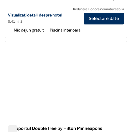
Reducere Honors nerambursabilă
Vizualizați detaliile hotelului pentru Tru by Hilton Minneapolis Mall of
Vizualizați detalii despre hotel
Selectare date
0,41 milă
Mic dejun gratuit
Piscină interioară
1
/
12
imaginea anterioară
imagin
1 din 12
Aeroportul DoubleTree by Hilton Minneapolis