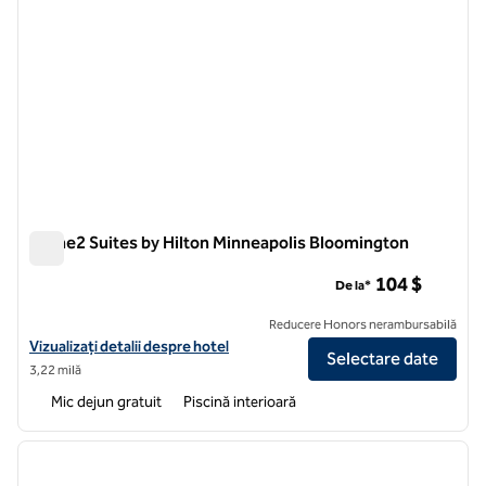
Home2 Suites by Hilton Minneapolis Bloomington
Home2 Suites by Hilton Minneapolis Bloomington
104 $
De la*
Reducere Honors nerambursabilă
Vizualizați detaliile hotelului pentru Home2 Suites by Hilton Minnea
Vizualizați detalii despre hotel
Selectare date
3,22 milă
Mic dejun gratuit
Piscină interioară
1
/
12
imaginea anterioară
imagin
1 din 12