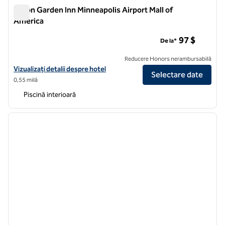
Hilton Garden Inn Minneapolis Airport Mall of
America
Hilton Garden Inn Minneapolis Airport Mall of America
97 $
De la*
Reducere Honors nerambursabilă
Vizualizați detaliile hotelului Hilton Garden Inn Minneapolis Airport Ma
Vizualizați detalii despre hotel
Selectare date
0,55 milă
Piscină interioară
1
/
12
imaginea anterioară
imagin
1 din 12