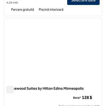
Selectare date
4,29 milă
Parcare gratuită
Piscină interioară
1
/
11
imaginea anterioară
imagin
1 din 11
Homewood Suites by Hilton Edina Minneapolis
Homewood Suites by Hilton Edina Minneapolis
128 $
De la*