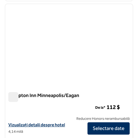
imaginea anterioară
imagin
1 din 5
Hampton Inn Minneapolis/Eagan
Hampton Inn Minneapolis/Eagan
112 $
De la*
Reducere Honors nerambursabilă
Vizualizați detaliile hotelului Hampton Inn Minneapolis/Eagan
Vizualizați detalii despre hotel
Selectare date
4,14 milă