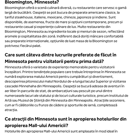
Bloomington, Minnesota?
Bloomington oferă o scenă culinară diversă, cu restaurante care servesc o gamă
largă de bucătării. Oaspeții se pot bucura de preparate americane clasice, la
tariful steakhouse, italiene, mexicane, chineze, japoneze și indiene. Sunt
disponibile, de asemenea, fructe de mare și opțiuni contemporane, precum și
restaurante casual și experiențe culinare de lux. Multe restaurante din
Bloomington, Minnesota au ingrediente locale și meniuri de sezon, reflectând
aromele și ospitalitatea din zonă. Indiferent dacă doriți mâncare confortabilă
sau preparate internaționale, opțiunile de luat masa de la Bloomington se
potrivesc fiecărui palat.
Care sunt câteva dintre lucrurile preferate de făcut în
Minnesota pentru vizitatorii pentru prima dată?
Minnesota oferă o varietate de experiențe memorabile pentru vizitatorii
începători. Printre tendințele populare care trebuie întreprinse în Minnesota se
numără explorarea malului Americii pentru cumpărături și divertisment,
descoperirea pitorescului malul Nordului de-a lungul lacului Superior și vizitarea
cascadei Minnehaha din Minneapolis. Oaspeții se bucură adesea de aventuri în
aer liber în parcurile de stat, de ambarcațiuni sau pescuit pe unul dintre
numeroasele lacuri ale statului și de locuri culturale turistice, precum Institutul de
Artă sau Muzeul de Știință din Minnesota din Minneapolis. Atracțiile sezoniere,
cum ar fi călătoriile cu frunze de cădere și sporturile de iarnă, completează
atracția.
Ce atracții din Minnesota sunt în apropierea hotelurilor din
apropierea Mall-ului Americii?
Hotelurile din apropierea Mall-ului Americii sunt amplasate în mod ideal în