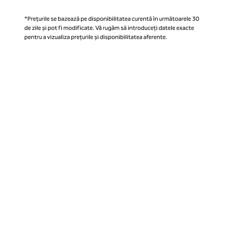
*Prețurile se bazează pe disponibilitatea curentă în următoarele 30
de zile și pot fi modificate. Vă rugăm să introduceți datele exacte
pentru a vizualiza prețurile și disponibilitatea aferente.