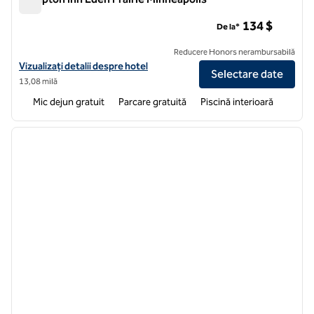
Hampton Inn Eden Prairie Minneapolis
134 $
De la*
Reducere Honors nerambursabilă
Vizualizați detaliile hotelului Hampton Inn Eden Prairie Minneapolis
Vizualizați detalii despre hotel
Selectare date
13,08 milă
Mic dejun gratuit
Parcare gratuită
Piscină interioară
1
/
12
imaginea anterioară
imagin
1 din 12