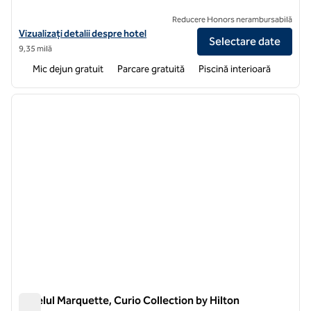
Reducere Honors nerambursabilă
Vizualizați detaliile hotelului Hampton Inn Minneapolis Bloomington
Vizualizați detalii despre hotel
Selectare date
9,35 milă
Mic dejun gratuit
Parcare gratuită
Piscină interioară
1
/
12
imaginea anterioară
imagin
1 din 12
Hotelul Marquette, Curio Collection by Hilton