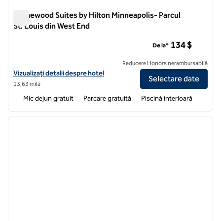
Homewood Suites by Hilton Minneapolis- Parcul
St. Louis din West End
Homewood Suites by Hilton Minneapolis- Parcul St. Louis di
134 $
De la*
Reducere Honors nerambursabilă
Vizualizați detaliile hotelului pentru Homewood Suites by Hilton Minn
Vizualizați detalii despre hotel
Selectare date
13,63 milă
Mic dejun gratuit
Parcare gratuită
Piscină interioară
1
/
12
imaginea anterioară
imagin
1 din 12