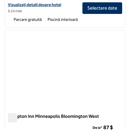
Vizualizați detaliile hotelului Hilton Garden Inn Minneapolis/Bloomin
Vizualizați detalii despre hotel
Selectare date
9,24 milă
Parcare gratuită
Piscină interioară
1
/
12
imaginea anterioară
imagin
1 din 12
Hampton Inn Minneapolis Bloomington West
Hampton Inn Minneapolis Bloomington West
87 $
De la*