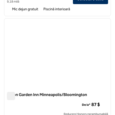
9,18 milă
Mic dejun gratuit
Piscină interioară
1
/
12
imaginea anterioară
imagin
1 din 12
Hilton Garden Inn Minneapolis/Bloomington
Hilton Garden Inn Minneapolis/Bloomington
87 $
De la*
Reducere Honors nerambursabilă