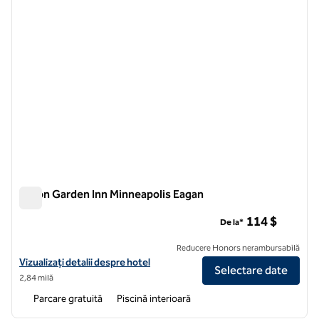
Hilton Garden Inn Minneapolis Eagan
Hilton Garden Inn Minneapolis Eagan
114 $
De la*
Reducere Honors nerambursabilă
Vizualizați detaliile hotelului Hilton Garden Inn Minneapolis Eagan
Vizualizați detalii despre hotel
Selectare date
2,84 milă
Parcare gratuită
Piscină interioară
1
/
12