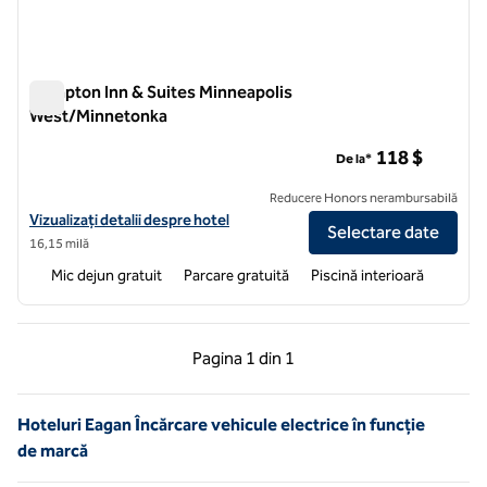
Hampton Inn & Suites Minneapolis
West/Minnetonka
Hampton Inn & Suites Minneapolis West/Minnetonka
118 $
De la*
Reducere Honors nerambursabilă
Vizualizați detaliile hotelului pentru Hampton Inn & Suites Minneapo
Vizualizați detalii despre hotel
Selectare date
16,15 milă
Mic dejun gratuit
Parcare gratuită
Piscină interioară
Pagina anterioară, 1 din 1
Pagina următoare, 1 
Pagina
1 din 1
Pagina 1 din 1
Hoteluri Eagan Încărcare vehicule electrice în funcție
de marcă