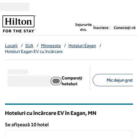
Salt la conținut
,
deschide o filă nouă
Sejururile
Înscriere
Conectați-vă
dvs.
Locații
/
SUA
/
Minnesota
/
Hoteluri Eagan
/
Hoteluri Eagan EV cu încărcare
Comparați
Mic dejun gratuit 
hoteluri
Filtre sugerate
Hoteluri cu încărcare EV în Eagan,
MN
Minnesota
Se afișează 10 hotel
1
/
12
Se afișează 10 hotel
imaginea anterioară
imagin
1 din 12