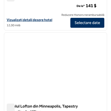
Hotelul Marquette, Curio Collection by Hilton
141 $
De la*
Reducere Honors nerambursabilă
Vizualizați detaliile hotelului Marquette Hotel, Curio Collection by Hi
Vizualizați detalii despre hotel
Selectare date
12,00 milă
1
/
9
imaginea anterioară
imagin
1 din 9
Hotelul Lofton din Minneapolis, Tapestry