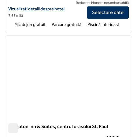
Reducere Honors nerambursabilă
Vizualizați detaliile hotelului Hampton Inn Minneapolis/Burnsville
Vizualizați detalii despre hotel
Selectare date
7,63 milă
Mic dejun gratuit
Parcare gratuită
Piscină interioară
1
/
12
imaginea anterioară
imagin
1 din 12
Hampton Inn & Suites, centrul orașului St. Paul
Hampton Inn & Suites, centrul orașului St. Paul