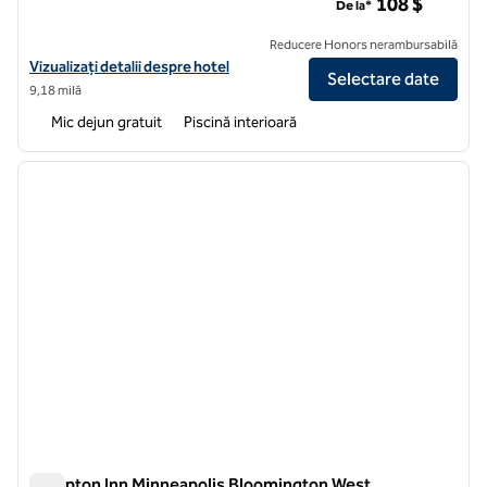
108 $
De la*
Reducere Honors nerambursabilă
Vizualizați detaliile hotelului Hampton Inn & Suites Downtown St. Pau
Vizualizați detalii despre hotel
Selectare date
9,18 milă
Mic dejun gratuit
Piscină interioară
1
/
12
imaginea anterioară
imagin
1 din 12
Hampton Inn Minneapolis Bloomington West