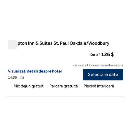
Hampton Inn & Suites St. Paul Oakdale/Woodbury
Hampton Inn & Suites St. Paul Oakdale/Woodbury
126 $
De la*
Reducere Honors nerambursabilă
Vizualizați detaliile hotelului Hampton Inn & Suites St. Paul Oakdale
Vizualizați detalii despre hotel
Selectare date
14,59 milă
Mic dejun gratuit
Parcare gratuită
Piscină interioară
1
/
11
imaginea anterioară
imagin
1 din 11