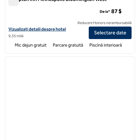
Hampton Inn Minneapolis Bloomington West
87 $
De la*
Reducere Honors nerambursabilă
Vizualizați detaliile hotelului Hampton Inn Minneapolis Bloomington
Vizualizați detalii despre hotel
Selectare date
9,35 milă
Mic dejun gratuit
Parcare gratuită
Piscină interioară
1
/
12
imaginea anterioară
imagin
1 din 12