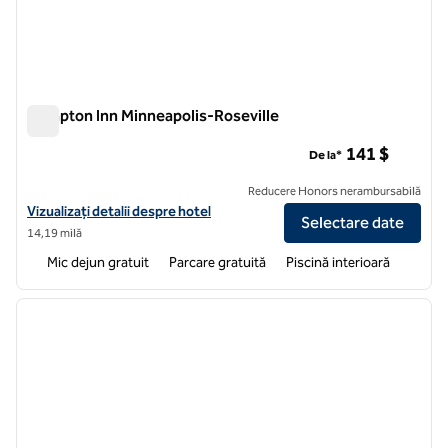
Hampton Inn Minneapolis-Roseville
Hampton Inn Minneapolis-Roseville
141 $
De la*
Reducere Honors nerambursabilă
Vizualizați detaliile hotelului Hampton Inn Minneapolis-Roseville
Vizualizați detalii despre hotel
Selectare date
14,19 milă
Mic dejun gratuit
Parcare gratuită
Piscină interioară
1
/
12
imaginea anterioară
imagin
1 din 12