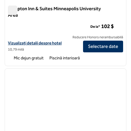
Hampton Inn & Suites Minneapolis University
Area
Hampton Inn & Suites Minneapolis University Area
102 $
De la*
Reducere Honors nerambursabilă
Vizualizați detaliile hotelului pentru zona universității Hampton Inn 
Vizualizați detalii despre hotel
Selectare date
10,79 milă
Mic dejun gratuit
Piscină interioară
1
/
12
imaginea anterioară
imagin
1 din 12