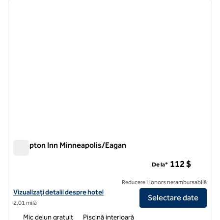
imaginea anterioară
imagin
1 din 5
Hampton Inn Minneapolis/Eagan
Hampton Inn Minneapolis/Eagan
112 $
De la*
Reducere Honors nerambursabilă
Vizualizați detaliile hotelului Hampton Inn Minneapolis/Eagan
Vizualizați detalii despre hotel
Selectare date
2,01 milă
Mic dejun gratuit
Piscină interioară