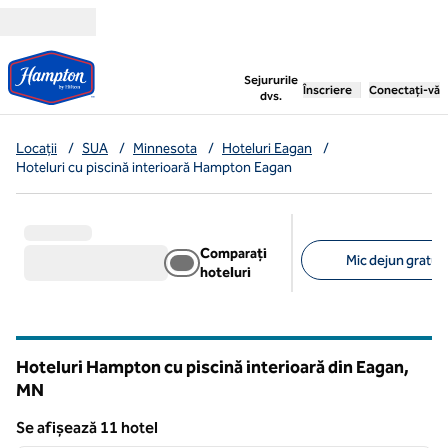
Salt la conținut
,
deschide o filă nouă
Sejururile
Înscriere
Conectați-vă
dvs.
Locații
/
SUA
/
Minnesota
/
Hoteluri Eagan
/
Hoteluri cu piscină interioară Hampton Eagan
Comparați
Mic dejun gratuit
hoteluri
Filtre sugerate
Hoteluri Hampton cu piscină interioară din Eagan,
MN
Minnesota
Se afișează 11 hotel
1
/
5
Se afișează 11 hotel