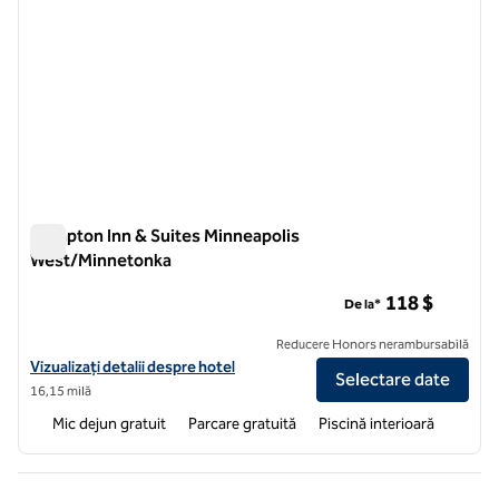
Hampton Inn & Suites Minneapolis
West/Minnetonka
Hampton Inn & Suites Minneapolis West/Minnetonka
118 $
De la*
Reducere Honors nerambursabilă
Vizualizați detaliile hotelului pentru Hampton Inn & Suites Minneapo
Vizualizați detalii despre hotel
Selectare date
16,15 milă
Mic dejun gratuit
Parcare gratuită
Piscină interioară