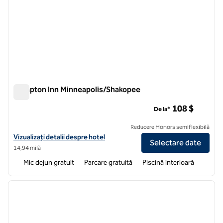
Hampton Inn Minneapolis/Shakopee
Hampton Inn Minneapolis/Shakopee
108 $
De la*
Reducere Honors semiflexibilă
Vizualizați detaliile hotelului Hampton Inn Minneapolis/Shakopee
Vizualizați detalii despre hotel
Selectare date
14,94 milă
Mic dejun gratuit
Parcare gratuită
Piscină interioară
1
/
12
imaginea anterioară
imagin
1 din 12