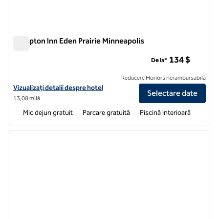
Hampton Inn Eden Prairie Minneapolis
Hampton Inn Eden Prairie Minneapolis
134 $
De la*
Reducere Honors nerambursabilă
Vizualizați detaliile hotelului Hampton Inn Eden Prairie Minneapolis
Vizualizați detalii despre hotel
Selectare date
13,08 milă
Mic dejun gratuit
Parcare gratuită
Piscină interioară
1
/
12
imaginea anterioară
imagin
1 din 12