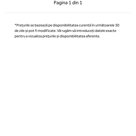
Pagina anterioară, 1 din 1
Pagina următoare, 1 
Pagina
1 din 1
Pagina 1 din 1
*Prețurile se bazează pe disponibilitatea curentă în următoarele 30
de zile și pot fi modificate. Vă rugăm să introduceți datele exacte
pentru a vizualiza prețurile și disponibilitatea aferente.