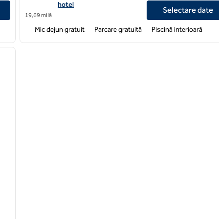
hotel
Selectare date
19,69 milă
Mic dejun gratuit
Parcare gratuită
Piscină interioară
/
12
imaginea următoare