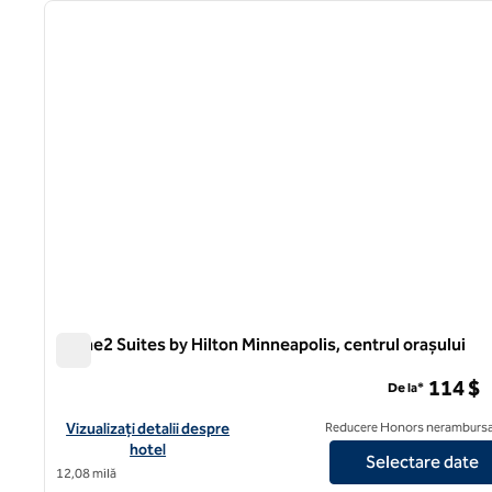
imaginea anterioară
1 din 12
Home2 Suites by Hilton Minneapolis, centrul orașului
Home2 Suites by Hilton Minneapolis, centrul orașului
114 $
De la*
Vizualizați detaliile hotelului pentru Home2 Suites by Hilton 
Vizualizați detalii despre
Reducere Honors nerambursa
hotel
Selectare date
12,08 milă