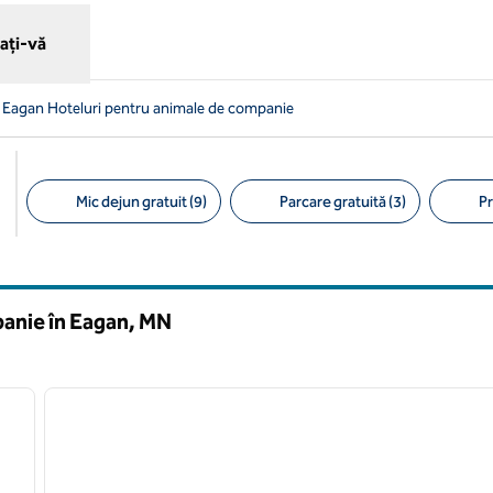
ați-vă
Eagan Hoteluri pentru animale de companie
Mic dejun gratuit (9)
Parcare gratuită (3)
Pr
Filtre sugerate
anie în Eagan,
MN
/
12
1
imaginea următoare
imaginea anterioară
1 din 12