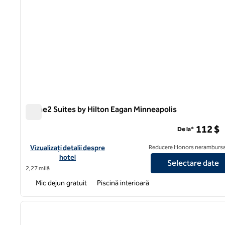
Home2 Suites by Hilton Eagan Minneapolis
Home2 Suites by Hilton Eagan Minneapolis
112 $
De la*
Vizualizați detaliile hotelului pentru Home2 Suites by Hilton Ea
Vizualizați detalii despre
Reducere Honors nerambursa
hotel
Selectare date
2,27 milă
Mic dejun gratuit
Piscină interioară
1
imaginea anterioară
1 din 12