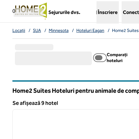
Salt la conținut
,
deschide o filă nouă
0
Sejururile dvs.
Înscriere
Conect
Locații
/
SUA
/
Minnesota
/
Hoteluri Eagan
/
Home2 Suites 
Comparați
hoteluri
Home2 Suites Hoteluri pentru animale de comp
Minnesota
Se afișează 9 hotel
1
Se afișează 9 hotel
imaginea anterioară
1 din 12