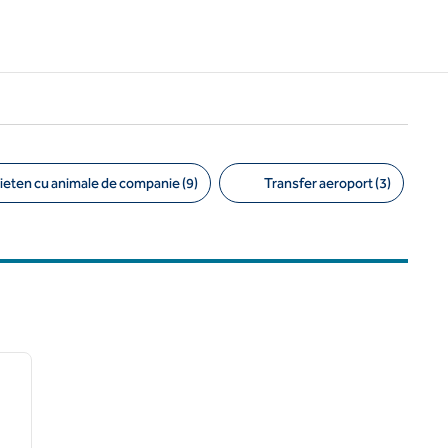
ieten cu animale de companie (9)
Transfer aeroport (3)
/
12
imaginea următoare