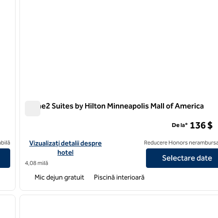
Home2 Suites by Hilton Minneapolis Mall of America
Home2 Suites by Hilton Minneapolis Mall of America
136 $
De la*
gan Minneapolis
Vizualizați detaliile hotelului pentru Home2 Suites by Hilton Mi
bilă
Vizualizați detalii despre
Reducere Honors nerambursa
hotel
Selectare date
4,08 milă
Mic dejun gratuit
Piscină interioară
/
12
1
imaginea următoare
imaginea anterioară
1 din 12