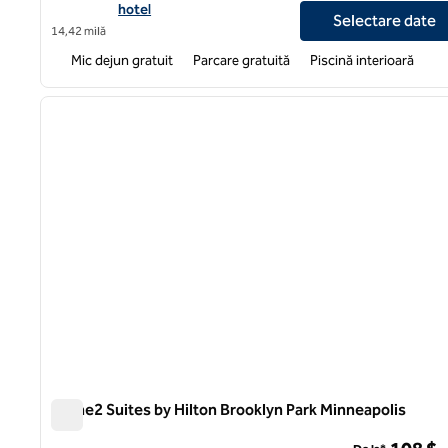
hotel
Selectare date
14,42 milă
Mic dejun gratuit
Parcare gratuită
Piscină interioară
1
imaginea anterioară
1 din 12
Home2 Suites by Hilton Brooklyn Park Minneapolis
Home2 Suites by Hilton Brooklyn Park Minneapolis