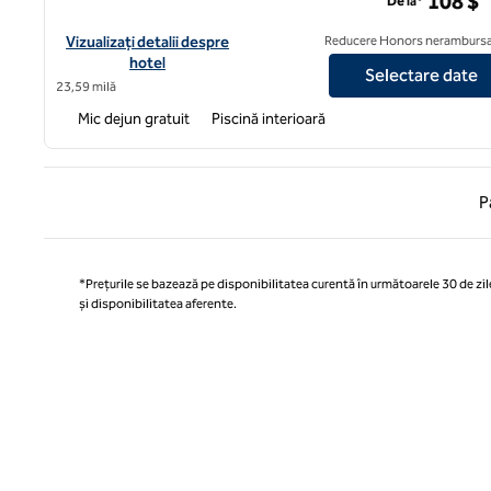
108 $
De la*
Vizualizați detaliile hotelului pentru Home2 Suites by Hilton Br
Vizualizați detalii despre
Reducere Honors nerambursa
hotel
Selectare date
23,59 milă
Mic dejun gratuit
Piscină interioară
Pagina
P
*Prețurile se bazează pe disponibilitatea curentă în următoarele 30 de zile
și disponibilitatea aferente.