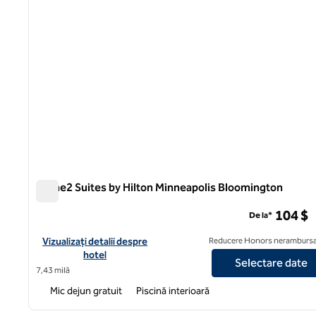
Home2 Suites by Hilton Minneapolis Bloomington
Home2 Suites by Hilton Minneapolis Bloomington
104 $
De la*
Vizualizați detaliile hotelului pentru Home2 Suites by Hilton M
Vizualizați detalii despre
Reducere Honors nerambursa
hotel
Selectare date
7,43 milă
Mic dejun gratuit
Piscină interioară
1