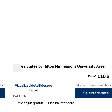
Home2 Suites by Hilton Minneapolis University Area
Home2 Suites by Hilton Minneapolis University Area
110 $
De la*
inneapolis Bloomington
Vizualizați detaliile hotelului pentru Home2 Suites by Hilton Mi
bilă
Vizualizați detalii despre
Reducere Honors nerambursa
hotel
Selectare date
10,83 milă
Mic dejun gratuit
Piscină interioară
/
12
1