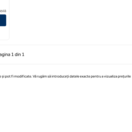
ooklyn Park Minneapolis
bilă
 anterioară, 1 din 1
Pagina următoare, 1 din 1
agina
1 din 1
Pagina 1 din 1
 și pot fi modificate. Vă rugăm să introduceți datele exacte pentru a vizualiza prețurile