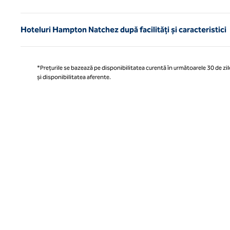
Hoteluri Hampton Natchez după facilități și caracteristici
*Prețurile se bazează pe disponibilitatea curentă în următoarele 30 de zile
și disponibilitatea aferente.