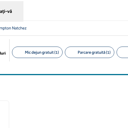
ați-vă
ampton Natchez
Mic dejun gratuit (1)
Parcare gratuită (1)
uri
Filtre sugerate
/
12
imaginea următoare