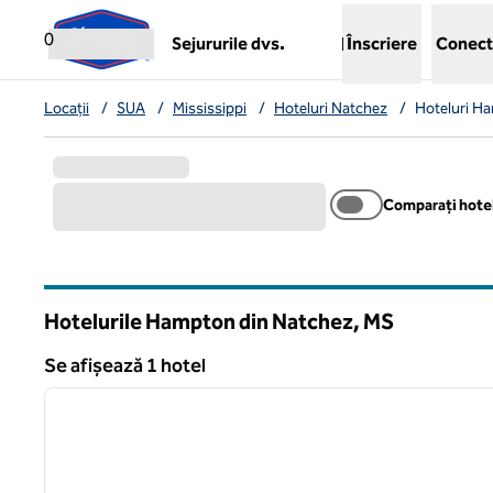
Salt la conținut
,
deschide o filă nouă
0
Sejururile dvs.
Înscriere
Conect
Locații
/
SUA
/
Mississippi
/
Hoteluri Natchez
/
Hoteluri H
Comparați hotel
Hotelurile Hampton din Natchez,
MS
Mississippi
Se afișează 1 hotel
1
Se afișează 1 hotel
imaginea anterioară
1 din 12