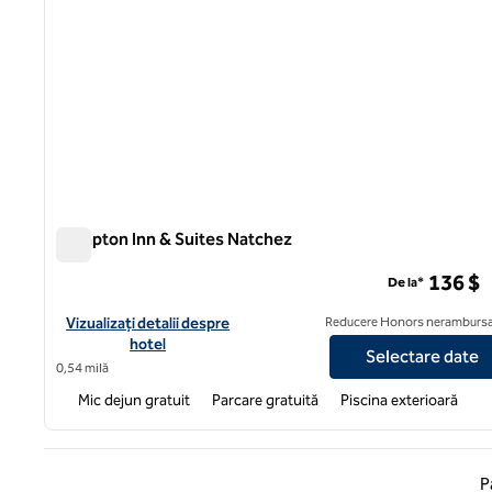
Hampton Inn & Suites Natchez
Hampton Inn & Suites Natchez
136 $
De la*
Vizualizați detaliile hotelului Hampton Inn & Suites Natchez
Vizualizați detalii despre
Reducere Honors nerambursa
hotel
Selectare date
0,54 milă
Mic dejun gratuit
Parcare gratuită
Piscina exterioară
Pagina
P