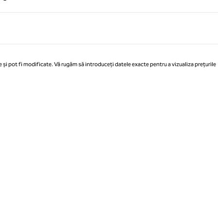
Pagina 1 din 1
 și pot fi modificate. Vă rugăm să introduceți datele exacte pentru a vizualiza prețurile