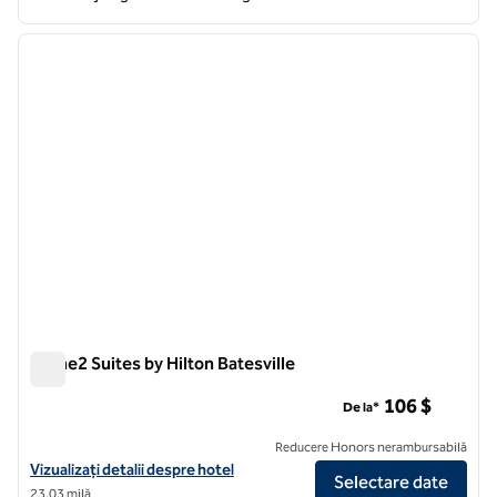
1
/
12
imaginea anterioară
imagin
1 din 12
Home2 Suites by Hilton Batesville
Home2 Suites by Hilton Batesville
106 $
De la*
Reducere Honors nerambursabilă
Vizualizați detaliile hotelului pentru Home2 Suites by Hilton Batesvill
Vizualizați detalii despre hotel
Selectare date
23,03 milă