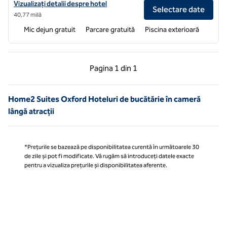
Vizualizați detaliile hotelului pentru Home2 Suites by Hilton Hernand
Vizualizați detalii despre hotel
Selectare date
40,77 milă
Mic dejun gratuit
Parcare gratuită
Piscina exterioară
Pagina anterioară, 1 din 1
Pagina următoare, 1 
Pagina
1 din 1
Pagina 1 din 1
Home2 Suites Oxford Hoteluri de bucătărie în cameră
lângă atracții
*Prețurile se bazează pe disponibilitatea curentă în următoarele 30
de zile și pot fi modificate. Vă rugăm să introduceți datele exacte
pentru a vizualiza prețurile și disponibilitatea aferente.