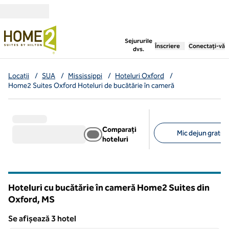
Salt la conținut
,
deschide o filă nouă
Sejururile
Înscriere
Conectați-vă
dvs.
Locații
/
SUA
/
Mississippi
/
Hoteluri Oxford
/
Home2 Suites Oxford Hoteluri de bucătărie în cameră
Comparați
Mic dejun gratuit 
hoteluri
Filtre sugerate
Hoteluri cu bucătărie în cameră Home2 Suites din
Oxford,
MS
Mississippi
Se afișează 3 hotel
1
/
12
Se afișează 3 hotel