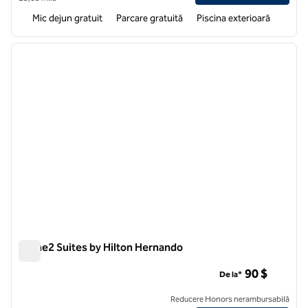
Mic dejun gratuit
Parcare gratuită
Piscina exterioară
1
/
12
imaginea anterioară
imagin
1 din 12
Home2 Suites by Hilton Hernando
Home2 Suites by Hilton Hernando
90 $
De la*
Reducere Honors nerambursabilă