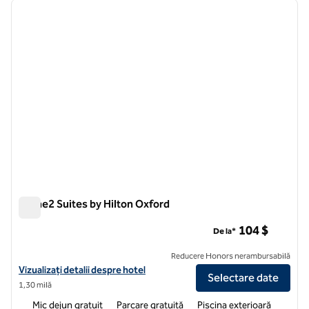
imaginea anterioară
imagin
1 din 12
Home2 Suites by Hilton Oxford
Home2 Suites by Hilton Oxford
104 $
De la*
Reducere Honors nerambursabilă
Vizualizați detaliile hotelului pentru Home2 Suites by Hilton Oxford
Vizualizați detalii despre hotel
Selectare date
1,30 milă
Mic dejun gratuit
Parcare gratuită
Piscina exterioară