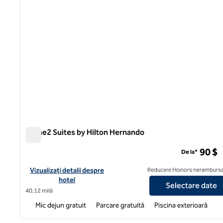
Home2 Suites by Hilton Hernando
Home2 Suites by Hilton Hernando
90 $
De la*
Vizualizați detaliile hotelului pentru Home2 Suites by Hilton H
Vizualizați detalii despre
Reducere Honors nerambursa
hotel
Selectare date
40,12 milă
Mic dejun gratuit
Parcare gratuită
Piscina exterioară