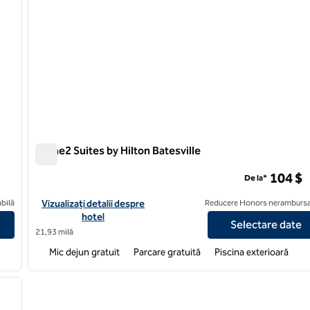
Home2 Suites by Hilton Batesville
Home2 Suites by Hilton Batesville
104 $
De la*
ford
Vizualizați detaliile hotelului pentru Home2 Suites by Hilton Bat
bilă
Vizualizați detalii despre
Reducere Honors nerambursa
hotel
Selectare date
21,93 milă
Mic dejun gratuit
Parcare gratuită
Piscina exterioară
/
12
imaginea următoare