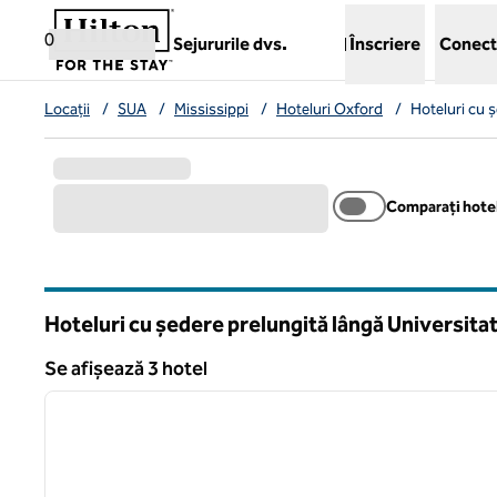
Salt la conținut
,
deschide o filă nouă
0
Sejururile dvs.
Înscriere
Conect
Locații
/
SUA
/
Mississippi
/
Hoteluri Oxford
/
Hoteluri cu ș
Comparați hotel
Hoteluri cu ședere prelungită lângă Universita
Mississippi
Se afișează 3 hotel
1
Se afișează 3 hotel
imaginea anterioară
1 din 12