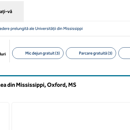
ați-vă
edere prelungită ale Universității din Mississippi
Mic dejun gratuit (3)
Parcare gratuită (3)
uri
Filtre sugerate
tea din Mississippi, Oxford,
MS
/
12
1
imaginea următoare
imaginea anterioară
1 din 12