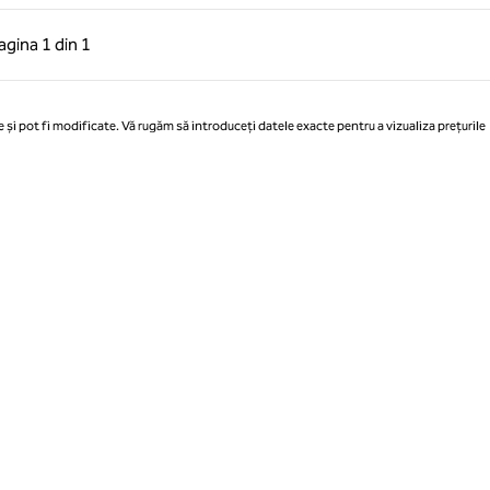
 anterioară, 1 din 1
Pagina următoare, 1 din 1
agina
1 din 1
Pagina 1 din 1
 și pot fi modificate. Vă rugăm să introduceți datele exacte pentru a vizualiza prețurile