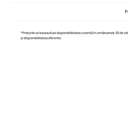
Pagina
P
*Prețurile se bazează pe disponibilitatea curentă în următoarele 30 de zile
și disponibilitatea aferente.