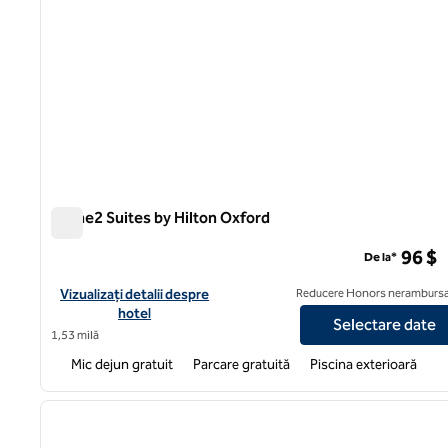
Home2 Suites by Hilton Oxford
Home2 Suites by Hilton Oxford
96 $
De la*
Vizualizați detaliile hotelului pentru Home2 Suites by Hilton Ox
Vizualizați detalii despre
Reducere Honors nerambursa
hotel
Selectare date
1,53 milă
Mic dejun gratuit
Parcare gratuită
Piscina exterioară
1
imaginea anterioară
1 din 12