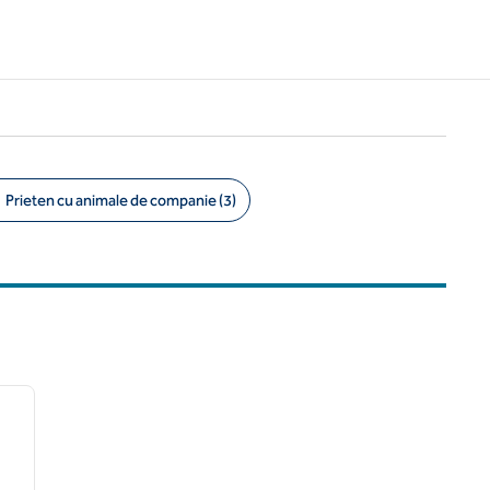
Prieten cu animale de companie (3)
/
12
imaginea următoare