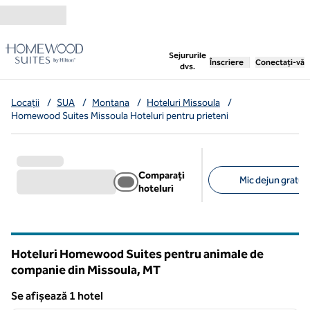
Salt la conținut
,
deschide o filă nouă
Sejururile
Înscriere
Conectați-vă
dvs.
Locații
/
SUA
/
Montana
/
Hoteluri Missoula
/
Homewood Suites Missoula Hoteluri pentru prieteni
Comparați
Mic dejun gratuit 
hoteluri
Filtre sugerate
Hoteluri Homewood Suites pentru animale de
companie din Missoula,
MT
Montana
Se afișează 1 hotel
1
/
12
Se afișează 1 hotel