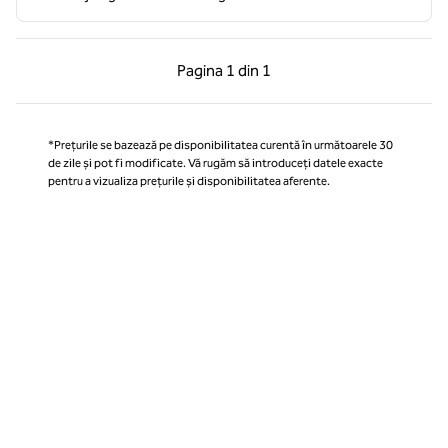
Pagina anterioară, 1 din 1
Pagina următoare, 1 
Pagina
1 din 1
Pagina 1 din 1
*Prețurile se bazează pe disponibilitatea curentă în următoarele 30
de zile și pot fi modificate. Vă rugăm să introduceți datele exacte
pentru a vizualiza prețurile și disponibilitatea aferente.