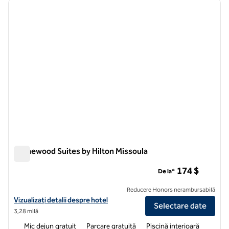
imaginea anterioară
imagin
1 din 12
Homewood Suites by Hilton Missoula
Homewood Suites by Hilton Missoula
174 $
De la*
Reducere Honors nerambursabilă
Vizualizați detaliile hotelului pentru Homewood Suites by Hilton Miss
Vizualizați detalii despre hotel
Selectare date
3,28 milă
Mic dejun gratuit
Parcare gratuită
Piscină interioară