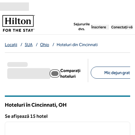
Salt la conținut
,
deschide o filă nouă
Sejururile
Înscriere
Conectați-vă
dvs.
Locații
/
SUA
/
Ohio
/
Hoteluri din Cincinnati
Comparați
Mic dejun gratuit
hoteluri
Filtre sugerate
Hoteluri în Cincinnati,
OH
Ohio
Se afișează 15 hotel
1
/
12
Se afișează 15 hotel
imaginea anterioară
imagin
1 din 12