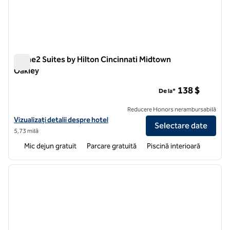
Home2 Suites by Hilton Cincinnati Midtown
Oakley
Home2 Suites by Hilton Cincinnati Midtown Oakley
138 $
De la*
Reducere Honors nerambursabilă
Vizualizați detaliile hotelului pentru Home2 Suites by Hilton Cincinn
Vizualizați detalii despre hotel
Selectare date
5,73 milă
Mic dejun gratuit
Parcare gratuită
Piscină interioară
1
/
12
imaginea anterioară
imagin
1 din 12