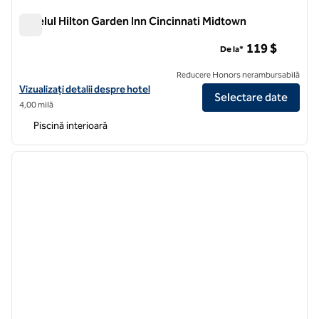
Hotelul Hilton Garden Inn Cincinnati Midtown
Hotelul Hilton Garden Inn Cincinnati Midtown
119 $
De la*
Reducere Honors nerambursabilă
Vizualizați detaliile hotelului Hilton Garden Inn Cincinnati Midtown
Vizualizați detalii despre hotel
Selectare date
4,00 milă
Piscină interioară
1
/
12
imaginea anterioară
imagin
1 din 12