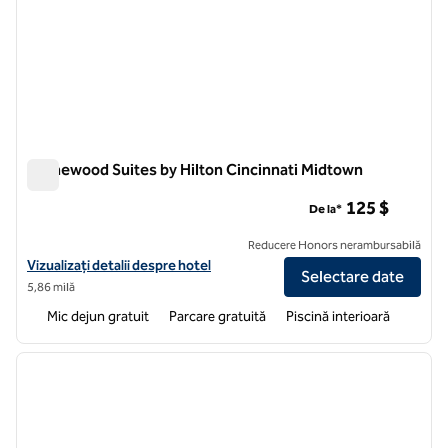
Homewood Suites by Hilton Cincinnati Midtown
Homewood Suites by Hilton Cincinnati Midtown
125 $
De la*
Reducere Honors nerambursabilă
Vizualizați detaliile hotelului pentru Homewood Suites by Hilton Cin
Vizualizați detalii despre hotel
Selectare date
5,86 milă
Mic dejun gratuit
Parcare gratuită
Piscină interioară
1
/
12
imaginea anterioară
imagin
1 din 12