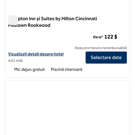
Hampton Inn și Suites by Hilton Cincinnati
Midtown Rookwood
Hampton Inn și Suites by Hilton Cincinnati Midtown Rookwoo
122 $
De la*
Reducere Honors nerambursabilă
Vizualizați detaliile hotelului pentru Hampton Inn and Suites by Hil
Vizualizați detalii despre hotel
Selectare date
4,61 milă
Mic dejun gratuit
Piscină interioară
1
/
12
imaginea anterioară
imagin
1 din 12