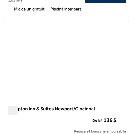
1,03 milă
Mic dejun gratuit
Piscină interioară
1
/
12
imaginea anterioară
imagin
1 din 12
Hampton Inn & Suites Newport/Cincinnati
Hampton Inn & Suites Newport/Cincinnati
136 $
De la*
Reducere Honors nerambursabilă