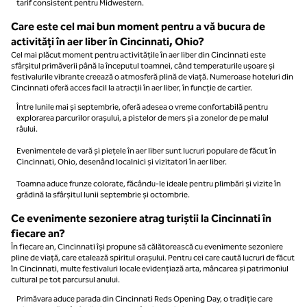
tarif consistent pentru Midwestern.
Care este cel mai bun moment pentru a vă bucura de
activități în aer liber în Cincinnati, Ohio?
Cel mai plăcut moment pentru activitățile în aer liber din Cincinnati este
sfârșitul primăverii până la începutul toamnei, când temperaturile ușoare și
festivalurile vibrante creează o atmosferă plină de viață. Numeroase hoteluri din
Cincinnati oferă acces facil la atracții în aer liber, în funcție de cartier.
Între lunile mai și septembrie, oferă adesea o vreme confortabilă pentru
explorarea parcurilor orașului, a pistelor de mers și a zonelor de pe malul
râului.
Evenimentele de vară și piețele în aer liber sunt lucruri populare de făcut în
Cincinnati, Ohio, desenând localnici și vizitatori în aer liber.
Toamna aduce frunze colorate, făcându-le ideale pentru plimbări și vizite în
grădină la sfârșitul lunii septembrie și octombrie.
Ce evenimente sezoniere atrag turiștii la Cincinnati în
fiecare an?
În fiecare an, Cincinnati își propune să călătorească cu evenimente sezoniere
pline de viață, care etalează spiritul orașului. Pentru cei care caută lucruri de făcut
în Cincinnati, multe festivaluri locale evidențiază arta, mâncarea și patrimoniul
cultural pe tot parcursul anului.
Primăvara aduce parada din Cincinnati Reds Opening Day, o tradiție care