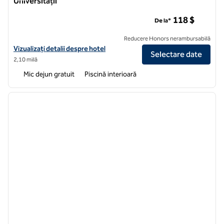
Universității
Hampton Inn & Suites Cincinnati/Oraș-Zona Universității
118 $
De la*
Reducere Honors nerambursabilă
Vizualizați detaliile hotelului pentru Hampton Inn & Suites Cincinnati
Vizualizați detalii despre hotel
Selectare date
2,10 milă
Mic dejun gratuit
Piscină interioară
1
/
12
imaginea anterioară
imagin
1 din 12