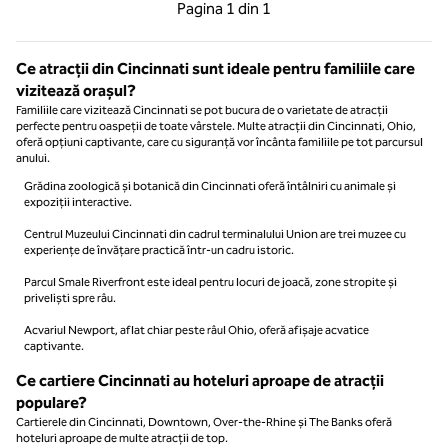
Pagina anterioară, 1 din 1
Pagina următoare, 1 
Pagina
1 din 1
Pagina 1 din 1
Ce atracții din Cincinnati sunt ideale pentru familiile care
vizitează orașul?
Familiile care vizitează Cincinnati se pot bucura de o varietate de atracții
perfecte pentru oaspeții de toate vârstele. Multe atracții din Cincinnati, Ohio,
oferă opțiuni captivante, care cu siguranță vor încânta familiile pe tot parcursul
anului.
Grădina zoologică și botanică din Cincinnati oferă întâlniri cu animale și
expoziții interactive.
Centrul Muzeului Cincinnati din cadrul terminalului Union are trei muzee cu
experiențe de învățare practică într-un cadru istoric.
Parcul Smale Riverfront este ideal pentru locuri de joacă, zone stropite și
priveliști spre râu.
Acvariul Newport, aflat chiar peste râul Ohio, oferă afișaje acvatice
captivante.
Ce cartiere Cincinnati au hoteluri aproape de atracții
populare?
Cartierele din Cincinnati, Downtown, Over-the-Rhine și The Banks oferă
hoteluri aproape de multe atracții de top.