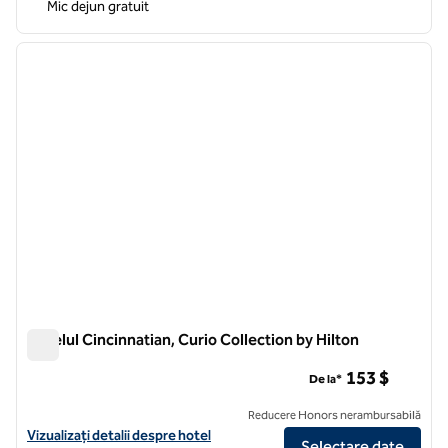
Mic dejun gratuit
1
/
12
imaginea anterioară
imagin
1 din 12
Hotelul Cincinnatian, Curio Collection by Hilton
Hotelul Cincinnatian, Curio Collection by Hilton
153 $
De la*
Reducere Honors nerambursabilă
Vizualizați detaliile hotelului The Cincinnatian Hotel, Curio Collection
Vizualizați detalii despre hotel
Selectare date