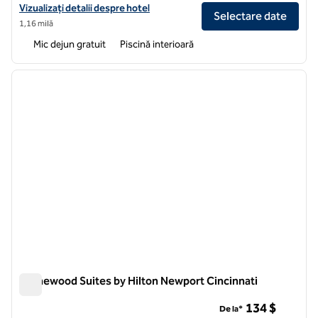
Vizualizați detaliile hotelului Hampton Inn & Suites Newport/Cincinna
Vizualizați detalii despre hotel
Selectare date
1,16 milă
Mic dejun gratuit
Piscină interioară
1
/
12
imaginea anterioară
imagin
1 din 12
Homewood Suites by Hilton Newport Cincinnati
Homewood Suites by Hilton Newport Cincinnati
134 $
De la*