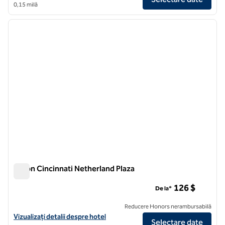
0,15 milă
1
/
12
imaginea anterioară
imagin
1 din 12
Hilton Cincinnati Netherland Plaza
Hilton Cincinnati Netherland Plaza
126 $
De la*
Reducere Honors nerambursabilă
Vizualizați detaliile hotelului Hilton Cincinnati Netherland Plaza
Vizualizați detalii despre hotel
Selectare date