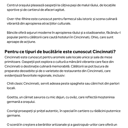
Centrul orașului plasează oaspeții la câțiva pași de malul râului, de locațiile
sportive și de cartierul de afaceri agitat.
Over-the-Rhine este cunoscut pentru farmecul său istoric și scena culinară
vibrantă din apropierea atracțiilor culturale.
Băncile oferă sejururi moderne în apropierea râului și a stadioanelor, făcându-l
popular pentru călătorii care caută hoteluri în Cincinnati, Ohio, care sunt
aproape de acțiune.
Pentru ce tipuri de bucătărie este cunoscut Cincinnati?
Cincinnati este cunoscut pentru aromele sale locale unice și sala de mese
primitoare. Oaspeții pot explora o cultură a mâncării vibrante care face din
Cincinnati o destinație culinară memorabilă. Călătorii se pot bucura de
preparate deosebite și de o varietate de restaurante din Cincinnati, care
evidențiază favoritele regionale, inclusiv:
Chili clasic Cincinnati, servit adesea peste spaghete sau câini hot din parlori
locali.
Goetta, un cârnat savuros cu mic dejun, cu ovăz, care reflectă moștenirea
germană a orașului.
Covrigi proaspeți și șnițel autentic, în special în cartiere cu rădăcini puternice
germane.
O scenă în creștere a berăriilor artizanale și a gastropub-urilor care oferă un