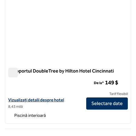
Aeroportul DoubleTree by Hilton Hotel Cincinnati
Aeroportul DoubleTree by Hilton Hotel Cincinnati
149 $
De la*
Tarif flexibil
Vizualizați detaliile hotelului DoubleTree by Hilton Hotel Cincinnati
Vizualizați detalii despre hotel
Selectare date
8,43 milă
Piscină interioară