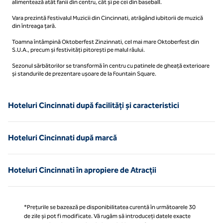
alimentează atât fanii din centru, cât și pe cei din baseball.
Vara prezintă Festivalul Muzicii din Cincinnati, atrăgând iubitorii de muzică
din întreaga țară.
Toamna întâmpină Oktoberfest Zinzinnati, cel mai mare Oktoberfest din
S.U.A., precum și festivități pitorești pe malul râului.
Sezonul sărbătorilor se transformă în centru cu patinele de gheață exterioare
și standurile de prezentare ușoare de la Fountain Square.
Hoteluri Cincinnati după facilități și caracteristici
Hoteluri Cincinnati după marcă
Hoteluri Cincinnati în apropiere de Atracții
*Prețurile se bazează pe disponibilitatea curentă în următoarele 30
de zile și pot fi modificate. Vă rugăm să introduceți datele exacte