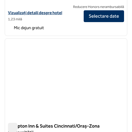
Reducere Honors nerambursabilă
Vizualizați detaliile hotelului pentru Homewood Suites by Hilton New
Vizualizați detalii despre hotel
Selectare date
1,23 milă
Mic dejun gratuit
1
/
11
imaginea anterioară
imagin
1 din 11
Hampton Inn & Suites Cincinnati/Oraș-Zona