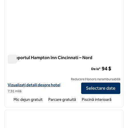
Aeroportul Hampton Inn Cincinnati – Nord
Aeroportul Hampton Inn Cincinnati – Nord
94 $
De la*
Reducere Honors nerambursabilă
Vizualizați detaliile hotelului pentru Aeroportul Hampton Inn Cincinn
Vizualizați detalii despre hotel
Selectare date
7,91 milă
Mic dejun gratuit
Parcare gratuită
Piscină interioară
1
/
12
imaginea anterioară
imagin
1 din 12