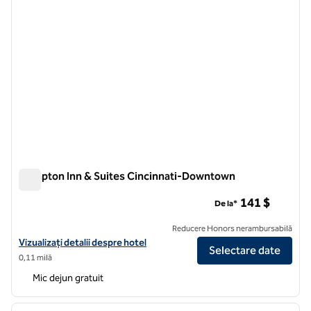
Hampton Inn & Suites Cincinnati-Downtown
Hampton Inn & Suites Cincinnati-Downtown
141 $
De la*
Reducere Honors nerambursabilă
Vizualizați detaliile hotelului Hampton Inn & Suites Cincinnati-Dow
Vizualizați detalii despre hotel
Selectare date
0,11 milă
Mic dejun gratuit
1
/
11
imaginea anterioară
imagin
1 din 11