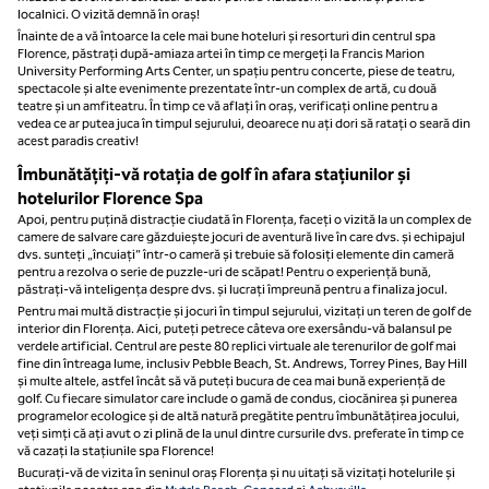
localnici. O vizită demnă în oraș!
Înainte de a vă întoarce la cele mai bune hoteluri și resorturi din centrul spa
Florence, păstrați după-amiaza artei în timp ce mergeți la Francis Marion
University Performing Arts Center, un spațiu pentru concerte, piese de teatru,
spectacole și alte evenimente prezentate într-un complex de artă, cu două
teatre și un amfiteatru. În timp ce vă aflați în oraș, verificați online pentru a
vedea ce ar putea juca în timpul sejurului, deoarece nu ați dori să ratați o seară din
acest paradis creativ!
Îmbunătățiți-vă rotația de golf în afara stațiunilor și
hotelurilor Florence Spa
Apoi, pentru puțină distracție ciudată în Florența, faceți o vizită la un complex de
camere de salvare care găzduiește jocuri de aventură live în care dvs. și echipajul
dvs. sunteți „încuiați” într-o cameră și trebuie să folosiți elemente din cameră
pentru a rezolva o serie de puzzle-uri de scăpat! Pentru o experiență bună,
păstrați-vă inteligența despre dvs. și lucrați împreună pentru a finaliza jocul.
Pentru mai multă distracție și jocuri în timpul sejurului, vizitați un teren de golf de
interior din Florența. Aici, puteți petrece câteva ore exersându-vă balansul pe
verdele artificial. Centrul are peste 80 replici virtuale ale terenurilor de golf mai
fine din întreaga lume, inclusiv Pebble Beach, St. Andrews, Torrey Pines, Bay Hill
și multe altele, astfel încât să vă puteți bucura de cea mai bună experiență de
golf. Cu fiecare simulator care include o gamă de condus, ciocănirea și punerea
programelor ecologice și de altă natură pregătite pentru îmbunătățirea jocului,
veți simți că ați avut o zi plină de la unul dintre cursurile dvs. preferate în timp ce
vă cazați la stațiunile spa Florence!
Bucurați-vă de vizita în seninul oraș Florența și nu uitați să vizitați hotelurile și