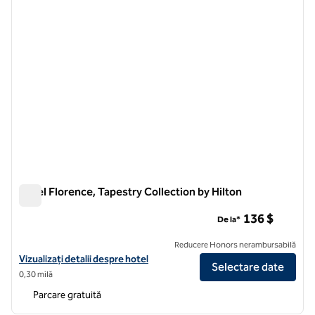
Hotel Florence, Tapestry Collection by Hilton
Hotel Florence, Tapestry Collection by Hilton
136 $
De la*
Reducere Honors nerambursabilă
Vizualizați detaliile hotelului pentru Hotel Florence, Tapestry Collect
Vizualizați detalii despre hotel
Selectare date
0,30 milă
Parcare gratuită