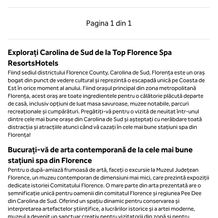
Pagina anterioară, 1 din 1
Pagina următoare, 1 
Pagina
1 din 1
Pagina 1 din 1
Explorați Carolina de Sud de la Top Florence Spa
ResortsHotels
Fiind sediul districtului Florence County, Carolina de Sud, Florența este un oraș
bogat din punct de vedere cultural și reprezintă o escapadă unică pe Coasta de
Est în orice moment al anului. Fiind orașul principal din zona metropolitană
Florența, acest oraș are toate ingredientele pentru o călătorie plăcută departe
de casă, inclusiv opțiuni de luat masa savuroase, muzee notabile, parcuri
recreaționale și cumpărături. Pregătiți-vă pentru o vizită de neuitat într-unul
dintre cele mai bune orașe din Carolina de Sud și așteptați cu nerăbdare toată
distracția și atracțiile atunci când vă cazați în cele mai bune stațiuni spa din
Florența!
Bucurați-vă de arta contemporană de la cele mai bune
stațiuni spa din Florence
Pentru o după-amiază frumoasă de artă, faceți o excursie la Muzeul Județean
Florence, un muzeu contemporan de dimensiuni mai mici, care prezintă expoziții
dedicate istoriei Comitatului Florence. O mare parte din arta prezentată are o
semnificație unică pentru oamenii din comitatul Florence și regiunea Pee Dee
din Carolina de Sud. Oferind un spațiu dinamic pentru conservarea și
interpretarea artefactelor științifice, a lucrărilor istorice și a artei moderne,
muzeul a devenit un sanctuar creativ pentru vizitatorii din zonă și pentru