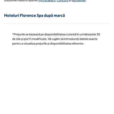
stațiunile noastre spa din
Mytrle Beach
,
Concord
și
Ashveville
.
Hoteluri Florence Spa după marcă
*Prețurile se bazează pe disponibilitatea curentă în următoarele 30
de zile și pot fi modificate. Vă rugăm să introduceți datele exacte
pentru a vizualiza prețurile și disponibilitatea aferente.