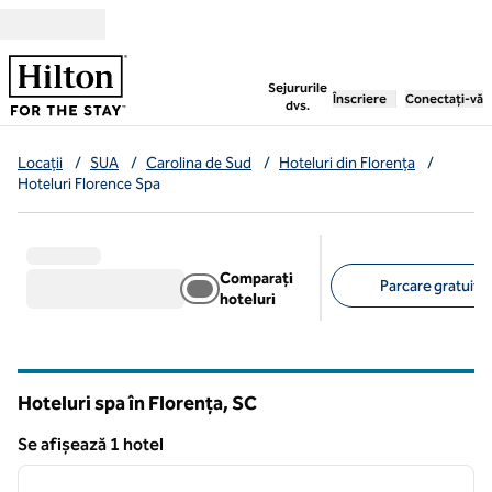
Salt la conținut
,
deschide o filă nouă
Sejururile
Înscriere
Conectați-vă
dvs.
Locații
/
SUA
/
Carolina de Sud
/
Hoteluri din Florența
/
Hoteluri Florence Spa
Comparați
Parcare gratuită 
hoteluri
Filtre sugerate
Hoteluri spa în Florența,
SC
Carolina de Sud
Se afișează 1 hotel
1
/
12
Se afișează 1 hotel
imaginea anterioară
imagin
1 din 12