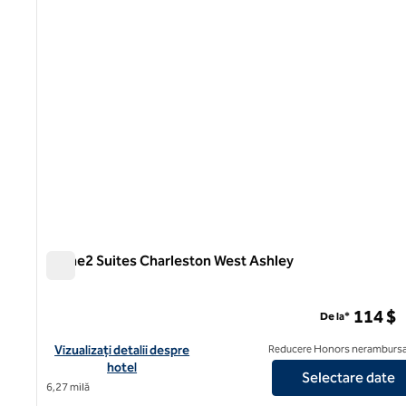
Home2 Suites Charleston West Ashley
Home2 Suites Charleston West Ashley
114 $
De la*
Vizualizați detaliile hotelului pentru Home2 Suites Charleston
Vizualizați detalii despre
Reducere Honors nerambursa
hotel
Selectare date
6,27 milă