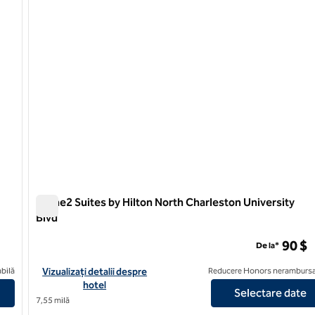
Home2 Suites by Hilton North Charleston University
Blvd
Home2 Suites by Hilton North Charleston University Blvd
90 $
De la*
 West Ashley
Vizualizați detaliile hotelului pentru Home2 Suites by Hilton No
bilă
Vizualizați detalii despre
Reducere Honors nerambursa
hotel
Selectare date
7,55 milă