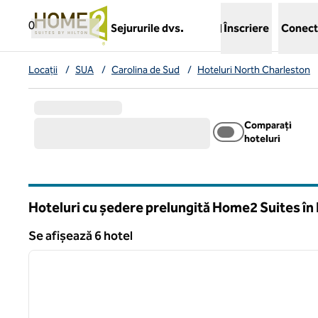
Salt la conținut
,
deschide o filă nouă
0
Sejururile dvs.
Înscriere
Conect
Locații
/
SUA
/
Carolina de Sud
/
Hoteluri North Charleston
Comparați
hoteluri
Hoteluri cu ședere prelungită Home2 Suites în
Carolina de Sud
Se afișează 6 hotel
1
Se afișează 6 hotel
imaginea anterioară
1 din 12