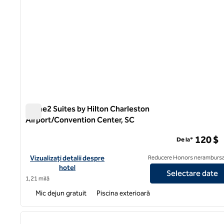
Home2 Suites by Hilton Charleston
Airport/Convention Center, SC
Home2 Suites by Hilton Charleston Airport/Convention C
120 $
De la*
Vizualizați detaliile hotelului pentru Home2 Suites by Hilton 
Vizualizați detalii despre
Reducere Honors nerambursa
hotel
Selectare date
1,21 milă
Mic dejun gratuit
Piscina exterioară
1
imaginea anterioară
1 din 12