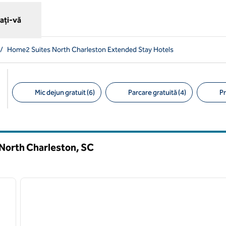
ați-vă
/
Home2 Suites North Charleston Extended Stay Hotels
Mic dejun gratuit (6)
Parcare gratuită (4)
Pr
Filtre sugerate
 North Charleston,
SC
/
12
1
imaginea următoare
imaginea anterioară
1 din 12