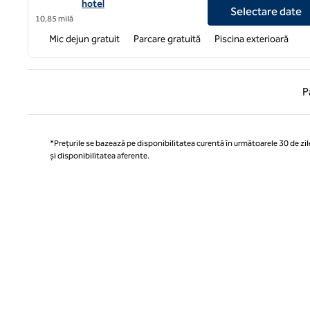
hotel
Selectare date
10,85 milă
Mic dejun gratuit
Parcare gratuită
Piscina exterioară
Pagina
P
*Prețurile se bazează pe disponibilitatea curentă în următoarele 30 de zile
și disponibilitatea aferente.