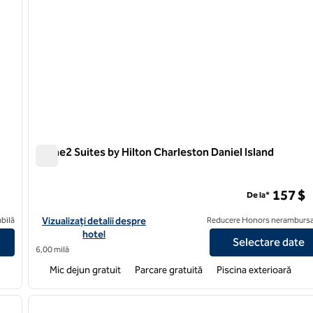
Home2 Suites by Hilton Charleston Daniel Island
Home2 Suites by Hilton Charleston Daniel Island
enter, SC
157 $
De la*
Charleston Airport/Convention Center, SC
Vizualizați detaliile hotelului pentru Home2 Suites by Hilton Ch
bilă
Vizualizați detalii despre
Reducere Honors nerambursa
hotel
Selectare date
6,00 milă
Mic dejun gratuit
Parcare gratuită
Piscina exterioară
/
12
1
imaginea următoare
imaginea anterioară
1 din 12