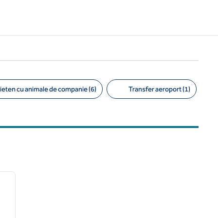
ieten cu animale de companie (6)
Transfer aeroport (1)
/
12
imaginea următoare