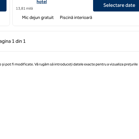
hotel
Selectare date
13,81 milă
Mic dejun gratuit
Piscină interioară
 anterioară, 1 din 1
Pagina următoare, 1 din 1
agina
1 din 1
Pagina 1 din 1
 și pot fi modificate. Vă rugăm să introduceți datele exacte pentru a vizualiza prețurile