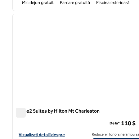
Mic dejun gratuit
Parcare gratuită
Piscina exterioară
1
imaginea anterioară
1 din 12
Home2 Suites by Hilton Mt Charleston
Home2 Suites by Hilton Mt Charleston
110 $
De la*
Vizualizați detaliile hotelului pentru Home2 Suites by Hilton Mt
Vizualizați detalii despre
Reducere Honors nerambursa