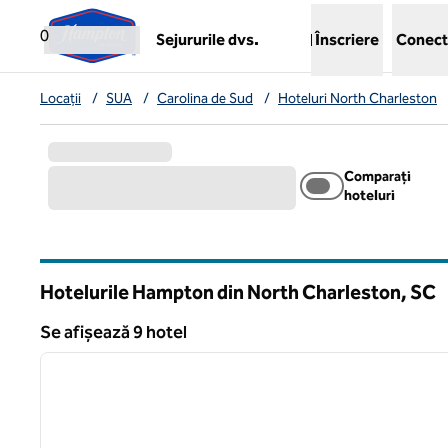
Salt la conținut
,
deschide o filă nouă
0
Sejururile dvs.
Înscriere
Conect
Locații
/
SUA
/
Carolina de Sud
/
Hoteluri North Charleston
Comparați
hoteluri
Hotelurile Hampton din North Charleston,
SC
Carolina de Sud
Se afișează 9 hotel
1
Se afișează 9 hotel
imaginea anterioară
1 din 12