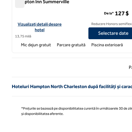
Hampton Inn Summerville
Hampton Inn Summerville
127 $
De la*
Vizualizați detaliile hotelului Hampton Inn Summerville
Vizualizați detalii despre
Reducere Honors semiflexi
hotel
Selectare date
13,75 milă
Mic dejun gratuit
Parcare gratuită
Piscina exterioară
Pagina
P
Hoteluri Hampton North Charleston după facilități și carac
*Prețurile se bazează pe disponibilitatea curentă în următoarele 30 de zile
și disponibilitatea aferente.