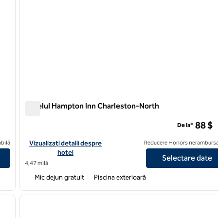
Hotelul Hampton Inn Charleston-North
Hotelul Hampton Inn Charleston-North
88 $
De la*
leston Airport
Vizualizați detaliile hotelului Hampton Inn Charleston-North
bilă
Vizualizați detalii despre
Reducere Honors nerambursa
hotel
Selectare date
4,47 milă
Mic dejun gratuit
Piscina exterioară
/
12
1
imaginea următoare
imaginea anterioară
1 din 12