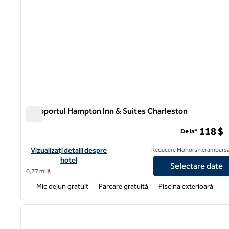
Aeroportul Hampton Inn & Suites Charleston
Aeroportul Hampton Inn & Suites Charleston
118 $
De la*
Vizualizați detaliile hotelului pentru Hampton Inn & Suites Char
Vizualizați detalii despre
Reducere Honors nerambursa
hotel
Selectare date
0,77 milă
Mic dejun gratuit
Parcare gratuită
Piscina exterioară
1
imaginea anterioară
1 din 12