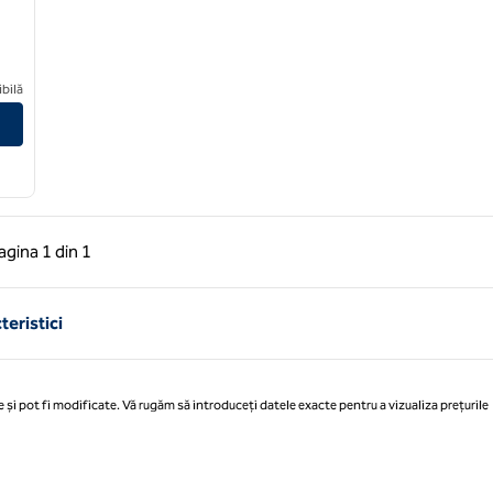
bilă
 anterioară, 1 din 1
Pagina următoare, 1 din 1
agina
1 din 1
Pagina 1 din 1
teristici
 și pot fi modificate. Vă rugăm să introduceți datele exacte pentru a vizualiza prețurile