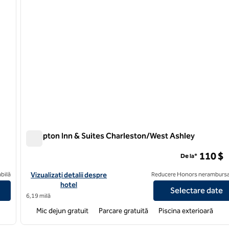
Hampton Inn & Suites Charleston/West Ashley
Hampton Inn & Suites Charleston/West Ashley
110 $
De la*
sland
Vizualizați detaliile hotelului Hampton Inn & Suites Charleston
bilă
Vizualizați detalii despre
Reducere Honors nerambursa
hotel
Selectare date
6,19 milă
Mic dejun gratuit
Parcare gratuită
Piscina exterioară
/
12
1