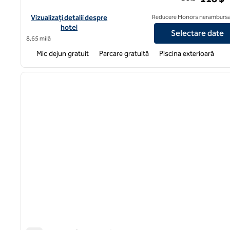
Vizualizați detaliile hotelului Hampton Inn Charleston/Mt. Punc
Vizualizați detalii despre
Reducere Honors nerambursa
hotel
Selectare date
8,65 milă
Mic dejun gratuit
Parcare gratuită
Piscina exterioară
1
imaginea anterioară
1 din 12