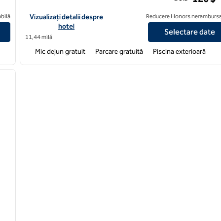
t-Patriot plăcut
Vizualizați detaliile hotelului Hampton Inn & Suites Charleston/M
bilă
Vizualizați detalii despre
Reducere Honors nerambursa
hotel
Selectare date
11,44 milă
Mic dejun gratuit
Parcare gratuită
Piscina exterioară
/
12
imaginea următoare