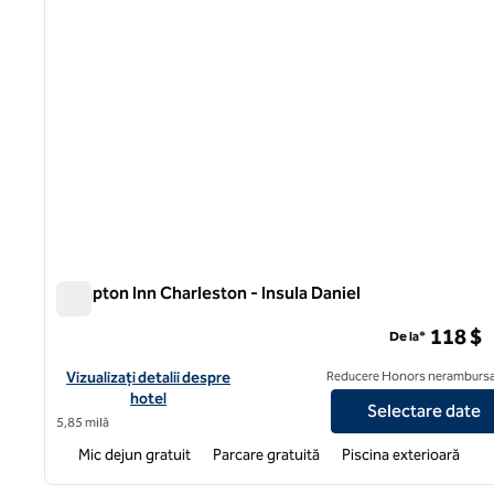
Hampton Inn Charleston - Insula Daniel
Hampton Inn Charleston - Insula Daniel
118 $
De la*
Vizualizați detaliile hotelului Hampton Inn Charleston - Daniel I
Vizualizați detalii despre
Reducere Honors nerambursa
hotel
Selectare date
5,85 milă
Mic dejun gratuit
Parcare gratuită
Piscina exterioară
1