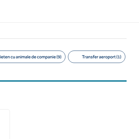
ieten cu animale de companie (9)
Transfer aeroport (1)
/
12
imaginea următoare