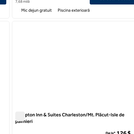
7,68 milă
Mic dejun gratuit
Piscina exterioară
/
12
1
imaginea următoare
imaginea anterioară
1 din 12
Hampton Inn & Suites Charleston/Mt. Plăcut-Isle de
palmieri
Hampton Inn & Suites Charleston/Mt. Plăcut-Isle de palmi
126 $
De la*