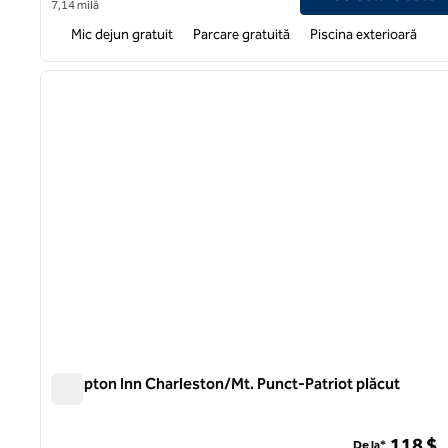
7,14 milă
Mic dejun gratuit
Parcare gratuită
Piscina exterioară
1
imaginea anterioară
1 din 12
Hampton Inn Charleston/Mt. Punct-Patriot plăcut
Hampton Inn Charleston/Mt. Punct-Patriot plăcut
118 $
De la*