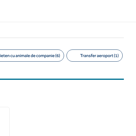
ieten cu animale de companie (6)
Transfer aeroport (1)
/
12
imaginea următoare