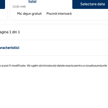
hotel
Selectare date
13,81 milă
Mic dejun gratuit
Piscină interioară
 anterioară, 1 din 1
Pagina următoare, 1 din 1
agina
1 din 1
Pagina 1 din 1
racteristici
 și pot fi modificate. Vă rugăm să introduceți datele exacte pentru a vizualiza prețurile