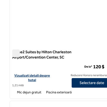
Home2 Suites by Hilton Charleston
Airport/Convention Center, SC
Home2 Suites by Hilton Charleston Airport/Convention C
120 $
De la*
Vizualizați detaliile hotelului pentru Home2 Suites by Hilton 
Vizualizați detalii despre
Reducere Honors nerambursa
hotel
Selectare date
1,21 milă
Mic dejun gratuit
Piscina exterioară
1
imaginea anterioară
1 din 12