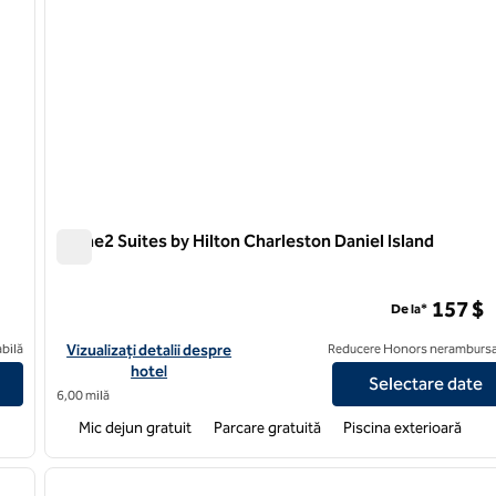
Home2 Suites by Hilton Charleston Daniel Island
Home2 Suites by Hilton Charleston Daniel Island
enter, SC
157 $
De la*
Charleston Airport/Convention Center, SC
Vizualizați detaliile hotelului pentru Home2 Suites by Hilton Ch
bilă
Vizualizați detalii despre
Reducere Honors nerambursa
hotel
Selectare date
6,00 milă
Mic dejun gratuit
Parcare gratuită
Piscina exterioară
/
12
1
imaginea următoare
imaginea anterioară
1 din 12