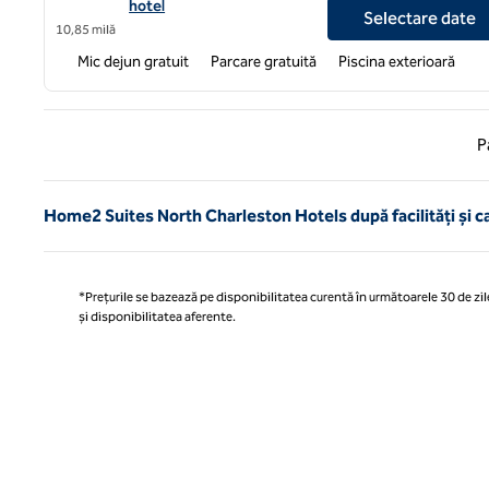
hotel
Selectare date
10,85 milă
Mic dejun gratuit
Parcare gratuită
Piscina exterioară
Pagina
P
Home2 Suites North Charleston Hotels după facilități și ca
*Prețurile se bazează pe disponibilitatea curentă în următoarele 30 de zile
și disponibilitatea aferente.