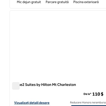
Mic dejun gratuit
Parcare gratuită
Piscina exterioară
1
imaginea anterioară
1 din 12
Home2 Suites by Hilton Mt Charleston
Home2 Suites by Hilton Mt Charleston
110 $
De la*
Vizualizați detaliile hotelului pentru Home2 Suites by Hilton Mt
Vizualizați detalii despre
Reducere Honors nerambursa