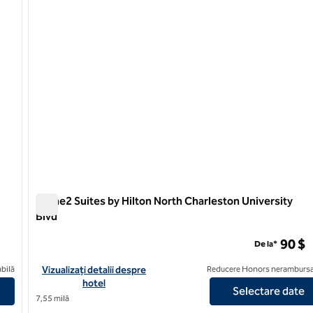
Home2 Suites by Hilton North Charleston University
Blvd
Home2 Suites by Hilton North Charleston University Blvd
90 $
De la*
 West Ashley
Vizualizați detaliile hotelului pentru Home2 Suites by Hilton No
bilă
Vizualizați detalii despre
Reducere Honors nerambursa
hotel
Selectare date
7,55 milă