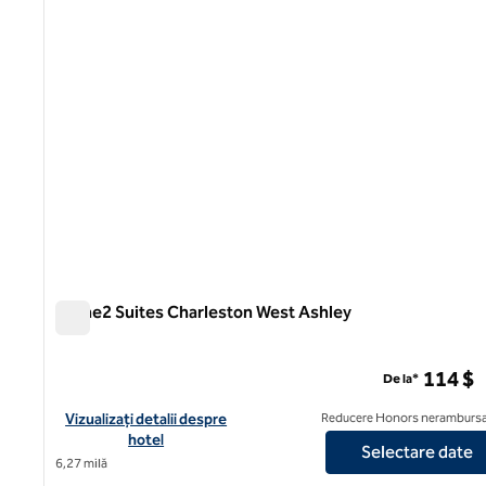
Home2 Suites Charleston West Ashley
Home2 Suites Charleston West Ashley
114 $
De la*
Vizualizați detaliile hotelului pentru Home2 Suites Charleston
Vizualizați detalii despre
Reducere Honors nerambursa
hotel
Selectare date
6,27 milă