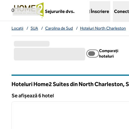
Salt la conținut
,
deschide o filă nouă
0
Sejururile dvs.
Înscriere
Conect
Locații
/
SUA
/
Carolina de Sud
/
Hoteluri North Charleston
Comparați
hoteluri
Hoteluri Home2 Suites din North Charleston,
Carolina de Sud
Se afișează 6 hotel
1
Se afișează 6 hotel
imaginea anterioară
1 din 12