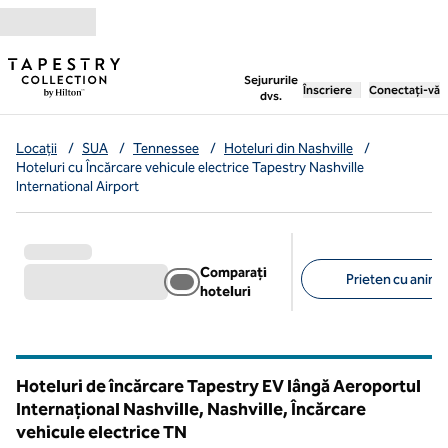
Salt la conținut
,
deschide o filă nouă
Sejururile
Înscriere
Conectați-vă
dvs.
Locații
/
SUA
/
Tennessee
/
Hoteluri din Nashville
/
Hoteluri cu Încărcare vehicule electrice Tapestry Nashville
International Airport
Comparați
Prieten cu anima
hoteluri
Filtre sugerate
Hoteluri de încărcare Tapestry EV lângă Aeroportul
Internațional Nashville, Nashville, Încărcare
vehicule electrice
TN