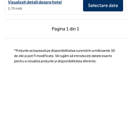
Vizualizați detaliile hotelului The Printing House Hotel Nashville Do
Vizualizați detalii despre hotel
Selectare date
5,70 milă
Pagina anterioară, 1 din 1
Pagina următoare, 1 
Pagina
1 din 1
Pagina 1 din 1
*Prețurile se bazează pe disponibilitatea curentă în următoarele 30
de zile și pot fi modificate. Vă rugăm să introduceți datele exacte
pentru a vizualiza prețurile și disponibilitatea aferente.