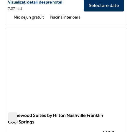
Vizualizați detaliile hotelului pentru Homewood Suites by Hilton® Nas
Vizualizați detalii despre hotel
Selectare date
7,37 milă
Mic dejun gratuit
Piscină interioară
1
/
12
imaginea anterioară
imagin
1 din 12
Homewood Suites by Hilton Nashville Franklin
Cool Springs
Homewood Suites by Hilton Nashville Franklin Cool Springs