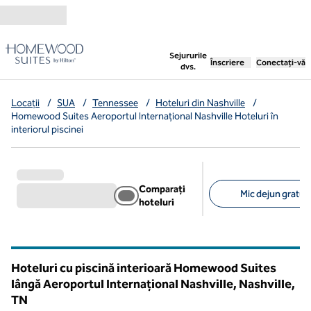
Salt la conținut
,
deschide o filă nouă
Sejururile
Înscriere
Conectați-vă
dvs.
Locații
/
SUA
/
Tennessee
/
Hoteluri din Nashville
/
Homewood Suites Aeroportul Internațional Nashville Hoteluri în
interiorul piscinei
Comparați
Mic dejun gratuit 
hoteluri
Filtre sugerate
Hoteluri cu piscină interioară Homewood Suites
lângă Aeroportul Internațional Nashville, Nashville,
TN