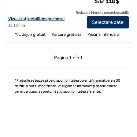
118 $
De la*
Reducere Honors nerambursabilă
Vizualizați detaliile hotelului pentru Homewood Suites by Hilton Nash
Vizualizați detalii despre hotel
Selectare date
15,17 milă
Mic dejun gratuit
Parcare gratuită
Piscină interioară
Pagina anterioară, 1 din 1
Pagina următoare, 1 
Pagina
1 din 1
Pagina 1 din 1
*Prețurile se bazează pe disponibilitatea curentă în următoarele 30
de zile și pot fi modificate. Vă rugăm să introduceți datele exacte
pentru a vizualiza prețurile și disponibilitatea aferente.