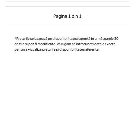
Pagina anterioară, 1 din 1
Pagina următoare, 1 
Pagina
1 din 1
Pagina 1 din 1
*Prețurile se bazează pe disponibilitatea curentă în următoarele 30
de zile și pot fi modificate. Vă rugăm să introduceți datele exacte
pentru a vizualiza prețurile și disponibilitatea aferente.