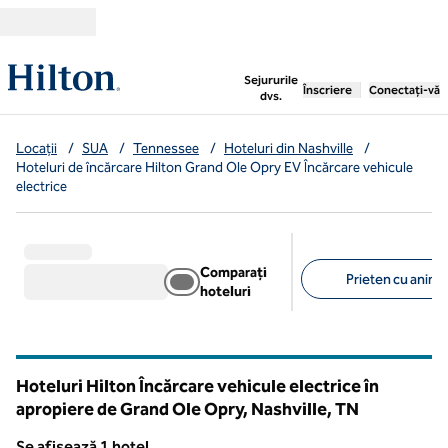
Salt la conținut
,
deschide o filă nouă
Sejururile
Înscriere
Conectați-vă
dvs.
Locații
/
SUA
/
Tennessee
/
Hoteluri din Nashville
/
Hoteluri de încărcare Hilton Grand Ole Opry EV Încărcare vehicule
electrice
Comparați
Prieten cu anima
hoteluri
Filtre sugerate
Hoteluri Hilton Încărcare vehicule electrice în
apropiere de Grand Ole Opry, Nashville,
TN
Tennessee
Se afișează 1 hotel