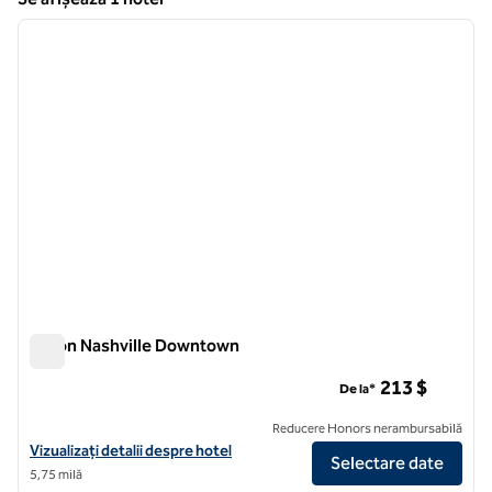
1
/
12
Se afișează 1 hotel
imaginea anterioară
imagin
1 din 12
Hilton Nashville Downtown
Hilton Nashville Downtown
213 $
De la*
Reducere Honors nerambursabilă
Vizualizați detaliile hotelului Hilton Nashville Downtown
Vizualizați detalii despre hotel
Selectare date
5,75 milă