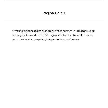
Pagina anterioară, 1 din 1
Pagina următoare, 1 
Pagina
1 din 1
Pagina 1 din 1
*Prețurile se bazează pe disponibilitatea curentă în următoarele 30
de zile și pot fi modificate. Vă rugăm să introduceți datele exacte
pentru a vizualiza prețurile și disponibilitatea aferente.