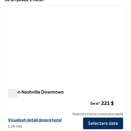
1
/
12
Se afișează 1 hotel
imaginea anterioară
imagin
1 din 12
Hilton Nashville Downtown
Hilton Nashville Downtown
221 $
De la*
Reducere Honors nerambursabilă
Vizualizați detaliile hotelului Hilton Nashville Downtown
Vizualizați detalii despre hotel
Selectare date
0,58 milă