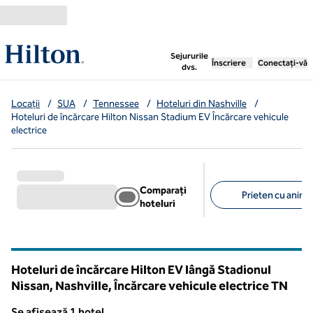
Salt la conținut
,
deschide o filă nouă
Sejururile
Înscriere
Conectați-vă
dvs.
Locații
/
SUA
/
Tennessee
/
Hoteluri din Nashville
/
Hoteluri de încărcare Hilton Nissan Stadium EV Încărcare vehicule
electrice
Comparați
Prieten cu anima
hoteluri
Filtre sugerate
Hoteluri de încărcare Hilton EV lângă Stadionul
Nissan, Nashville, Încărcare vehicule electrice
TN
Tennessee
Se afișează 1 hotel