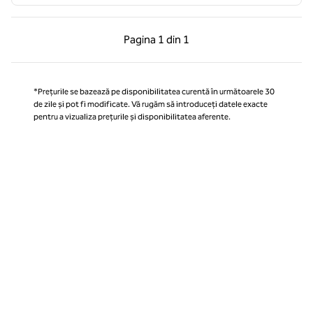
Pagina anterioară, 1 din 1
Pagina următoare, 1 
Pagina
1 din 1
Pagina 1 din 1
*Prețurile se bazează pe disponibilitatea curentă în următoarele 30
de zile și pot fi modificate. Vă rugăm să introduceți datele exacte
pentru a vizualiza prețurile și disponibilitatea aferente.