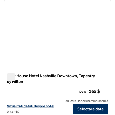
imaginea anterioară
imagin
1 din 12
Print House Hotel Nashville Downtown, Tapestry
by Hilton
Print House Hotel Nashville Downtown, Tapestry by Hilton
165 $
De la*
Reducere Honors nerambursabilă
Vizualizați detaliile hotelului The Printing House Hotel Nashville Do
Vizualizați detalii despre hotel
Selectare date
0,73 milă