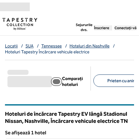
Salt la conținut
,
deschide o filă nouă
Sejururile
Înscriere
Conectați-vă
dvs.
Locații
/
SUA
/
Tennessee
/
Hoteluri din Nashville
/
Hoteluri Tapestry Încărcare vehicule electrice
Comparați
Prieten cu anima
hoteluri
Filtre sugerate
Hoteluri de încărcare Tapestry EV lângă Stadionul
Nissan, Nashville, Încărcare vehicule electrice
TN
Tennessee
Se afișează 1 hotel
1
/
12
Se afișează 1 hotel