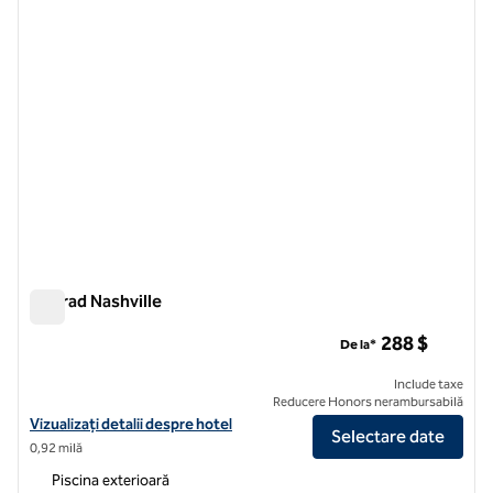
Conrad Nashville
Conrad Nashville
288 $
De la*
Include taxe
Reducere Honors nerambursabilă
Vizualizați detaliile hotelului pentru Conrad Nashville
Vizualizați detalii despre hotel
Selectare date
0,92 milă
Piscina exterioară