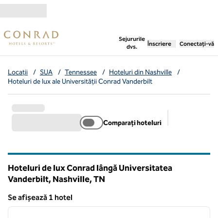
Salt la conținut
,
deschide o filă nouă
Sejururile
Înscriere
Conectați-vă
dvs.
Locații
/
SUA
/
Tennessee
/
Hoteluri din Nashville
/
Hoteluri de lux ale Universității Conrad Vanderbilt
Comparați hoteluri
Filtre sugerat
Hoteluri de lux Conrad lângă Universitatea
Vanderbilt, Nashville,
TN
Tennessee
Se afișează 1 hotel
1
/
12
Se afișează 1 hotel
imaginea anterioară
imagin
1 din 12