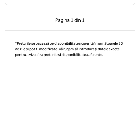
Pagina anterioară, 1 din 1
Pagina următoare, 1 
Pagina
1 din 1
Pagina 1 din 1
*Prețurile se bazează pe disponibilitatea curentă în următoarele 30
de zile și pot fi modificate. Vă rugăm să introduceți datele exacte
pentru a vizualiza prețurile și disponibilitatea aferente.