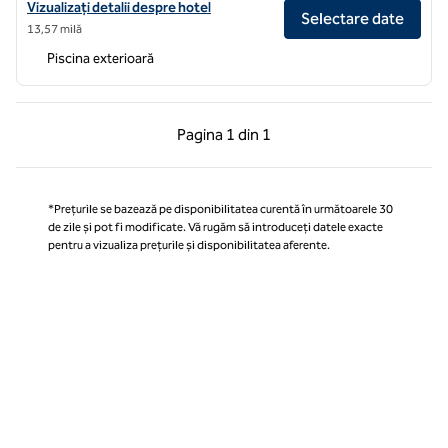
Vizualizați detaliile hotelului Hilton Franklin Cool Springs
Vizualizați detalii despre hotel
Selectare date
13,57 milă
Piscina exterioară
Pagina anterioară, 1 din 1
Pagina următoare, 1 
Pagina
1 din 1
Pagina 1 din 1
*Prețurile se bazează pe disponibilitatea curentă în următoarele 30
de zile și pot fi modificate. Vă rugăm să introduceți datele exacte
pentru a vizualiza prețurile și disponibilitatea aferente.