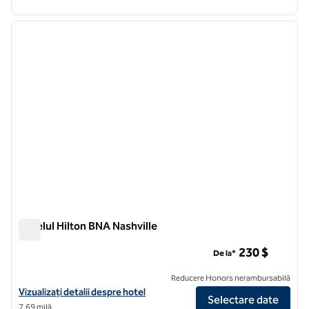
1
/
12
imaginea anterioară
imagin
1 din 12
Hotelul Hilton BNA Nashville
Hotelul Hilton BNA Nashville
230 $
De la*
Reducere Honors nerambursabilă
Vizualizați detaliile hotelului pentru terminalul Hilton BNA Nashville 
Vizualizați detalii despre hotel
Selectare date
7,69 milă