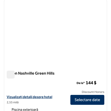
imaginea anterioară
imagin
1 din 12
Hilton Nashville Green Hills
Hilton Nashville Green Hills
144 $
De la*
Discount Honors
Vizualizați detaliile hotelului Hilton Nashville Green Hills
Vizualizați detalii despre hotel
Selectare date
2,55 milă
Piscina exterioară