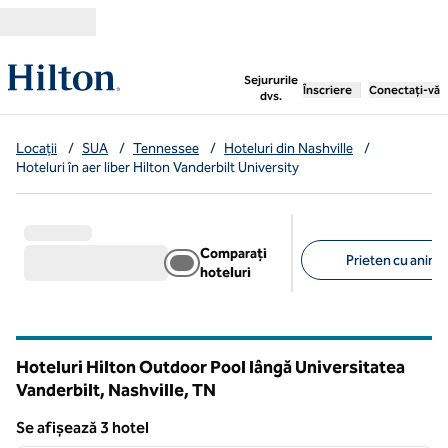
Salt la conținut
,
deschide o filă nouă
Sejururile
Înscriere
Conectați-vă
dvs.
Locații
/
SUA
/
Tennessee
/
Hoteluri din Nashville
/
Hoteluri în aer liber Hilton Vanderbilt University
Comparați
Prieten cu anima
hoteluri
Filtre sugerate
Hoteluri Hilton Outdoor Pool lângă Universitatea
Vanderbilt, Nashville,
TN
Tennessee
Se afișează 3 hotel
1
/
12
Se afișează 3 hotel