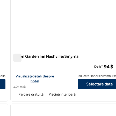
Hilton Garden Inn Nashville/Smyrna
Hilton Garden Inn Nashville/Smyrna
94 $
De la*
myrna
Vizualizați detaliile hotelului Hilton Garden Inn Nashville/Smyrn
bilă
Vizualizați detalii despre
Reducere Honors nerambursa
hotel
Selectare date
3,04 milă
Parcare gratuită
Piscină interioară
/
12
1
imaginea următoare
imaginea anterioară
1 din 11