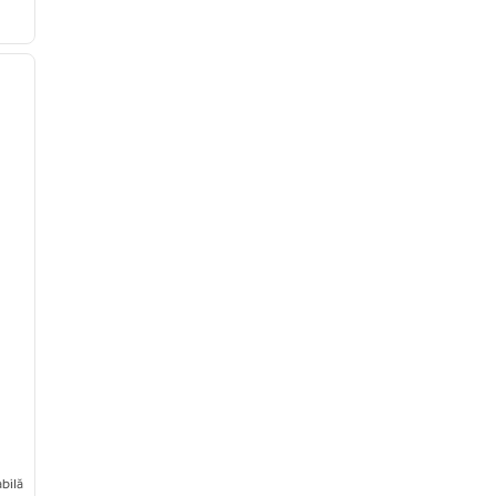
/
12
imaginea următoare
bilă