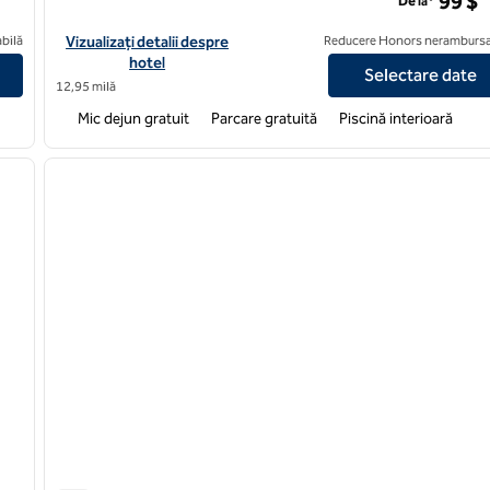
99 $
De la*
Vizualizați detaliile hotelului pentru Hampton Inn & Suites Mt. Ju
bilă
Vizualizați detalii despre
Reducere Honors nerambursa
hotel
Selectare date
12,95 milă
Mic dejun gratuit
Parcare gratuită
Piscină interioară
/
12
1
imaginea următoare
imaginea anterioară
1 din 12