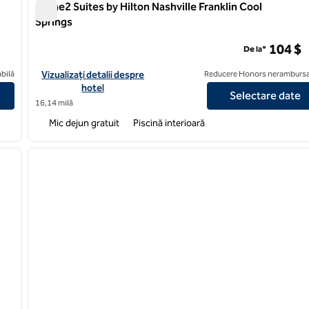
Home2 Suites by Hilton Nashville Franklin Cool
Springs
Home2 Suites by Hilton Nashville Franklin Cool Springs
104 $
De la*
e/Franklin Cool Springs
Vizualizați detaliile hotelului pentru Home2 Suites by Hilton Nas
bilă
Vizualizați detalii despre
Reducere Honors nerambursa
hotel
Selectare date
16,14 milă
Mic dejun gratuit
Piscină interioară
/
12
1
imaginea următoare
imaginea anterioară
1 din 13