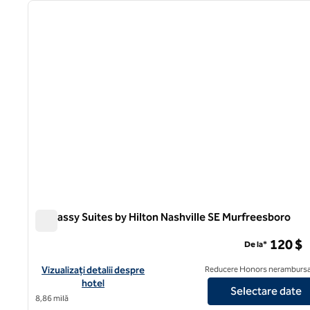
imaginea anterioară
1 din 12
Embassy Suites by Hilton Nashville SE Murfreesboro
Embassy Suites by Hilton Nashville SE Murfreesboro
120 $
De la*
Vizualizați detaliile hotelului pentru Embassy Suites by Hilton 
Vizualizați detalii despre
Reducere Honors nerambursa
hotel
Selectare date
8,86 milă