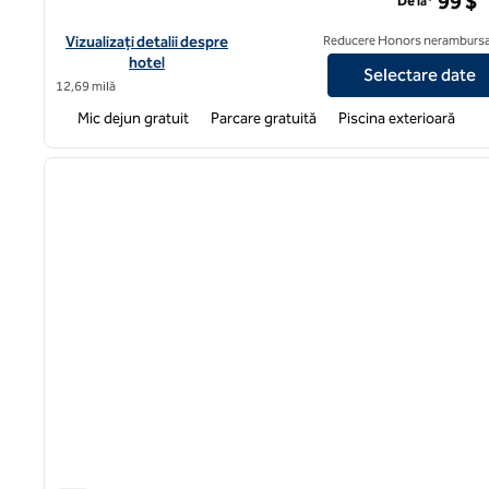
99 $
De la*
Vizualizați detaliile hotelului pentru Tru by Hilton Mt. Juliet
Vizualizați detalii despre
Reducere Honors nerambursa
hotel
Selectare date
12,69 milă
Mic dejun gratuit
Parcare gratuită
Piscina exterioară
1
imaginea anterioară
1 din 12