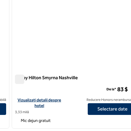
Tru by Hilton Smyrna Nashville
Tru by Hilton Smyrna Nashville
83 $
De la*
yrna Nashville
Vizualizați detaliile hotelului pentru Tru by Hilton Smyrna Nashvi
bilă
Vizualizați detalii despre
Reducere Honors nerambursa
hotel
Selectare date
3,33 milă
Mic dejun gratuit
/
12
1