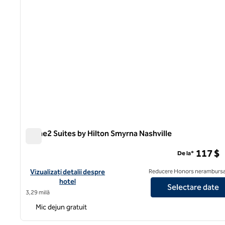
Home2 Suites by Hilton Smyrna Nashville
Home2 Suites by Hilton Smyrna Nashville
117 $
De la*
Vizualizați detaliile hotelului pentru Home2 Suites by Hilton Sm
Vizualizați detalii despre
Reducere Honors nerambursa
hotel
Selectare date
3,29 milă
Mic dejun gratuit
1