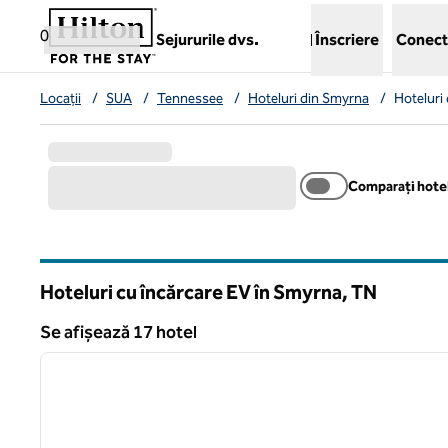
Salt la conținut
,
deschide o filă nouă
0
Sejururile dvs.
Înscriere
Conect
Locații
/
SUA
/
Tennessee
/
Hoteluri din Smyrna
/
Hoteluri
Comparați hotel
Hoteluri cu încărcare EV în Smyrna,
TN
Tennessee
Se afișează 17 hotel
1
Se afișează 17 hotel
imaginea anterioară
1 din 12