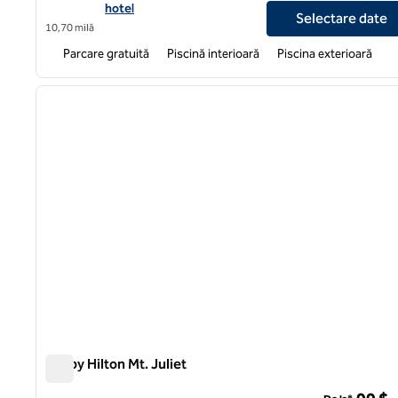
hotel
Selectare date
10,70 milă
Parcare gratuită
Piscină interioară
Piscina exterioară
1
imaginea anterioară
1 din 12
Tru by Hilton Mt. Juliet
Tru by Hilton Mt. Juliet