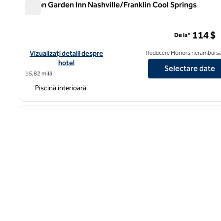
Hilton Garden Inn Nashville/Franklin Cool Springs
Hilton Garden Inn Nashville/Franklin Cool Springs
114 $
De la*
Vizualizați detaliile hotelului pentru Hilton Garden Inn Nashvill
Vizualizați detalii despre
Reducere Honors nerambursa
hotel
Selectare date
15,82 milă
Piscină interioară
1
imaginea anterioară
1 din 12