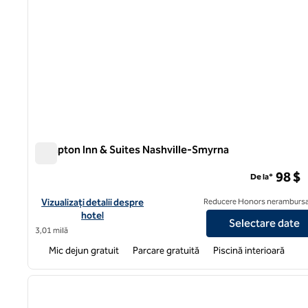
Hampton Inn & Suites Nashville-Smyrna
Hampton Inn & Suites Nashville-Smyrna
98 $
De la*
Vizualizați detaliile hotelului Hampton Inn & Suites Nashville-S
Vizualizați detalii despre
Reducere Honors nerambursa
hotel
Selectare date
3,01 milă
Mic dejun gratuit
Parcare gratuită
Piscină interioară
1
imaginea anterioară
1 din 12