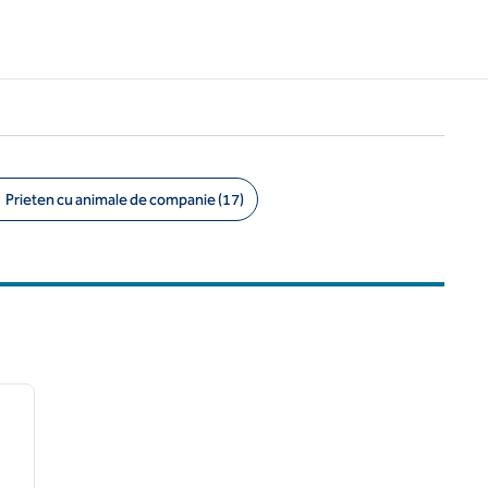
Prieten cu animale de companie (17)
/
12
imaginea următoare