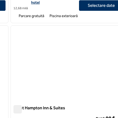
hotel
Selectare date
12,68 milă
Parcare gratuită
Piscina exterioară
/
12
1
imaginea următoare
imaginea anterioară
1 din 11
Juliet Hampton Inn & Suites
Juliet Hampton Inn & Suites