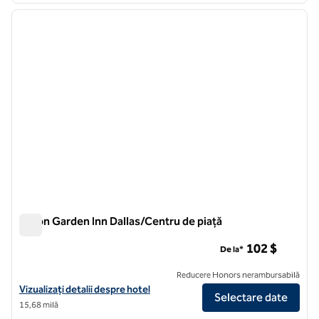
imaginea anterioară
imagin
1 din 12
Hilton Garden Inn Dallas/Centru de piață
Hilton Garden Inn Dallas/Centru de piață
102 $
De la*
Reducere Honors nerambursabilă
Vizualizați detaliile hotelului Hilton Garden Inn Dallas/Market Center
Vizualizați detalii despre hotel
Selectare date
15,68 milă