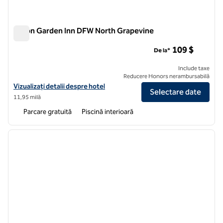
Hilton Garden Inn DFW North Grapevine
Hilton Garden Inn DFW North Grapevine
109 $
De la*
Include taxe
Reducere Honors nerambursabilă
Vizualizați detaliile hotelului Hilton Garden Inn DFW North Grapevine
Vizualizați detalii despre hotel
Selectare date
11,95 milă
Parcare gratuită
Piscină interioară
1
/
8
imaginea anterioară
imagin
1 din 8