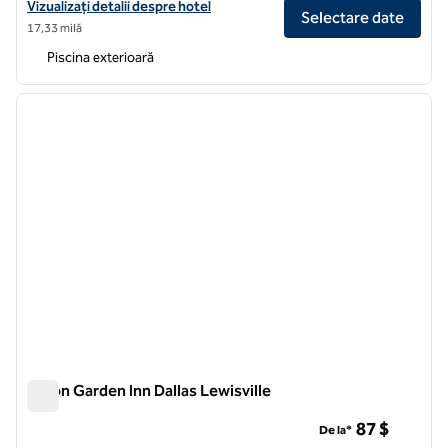
Vizualizați detaliile hotelului Hilton Garden Inn Downtown Dallas
Vizualizați detalii despre hotel
Selectare date
17,33 milă
Piscina exterioară
1
/
12
imaginea anterioară
imagin
1 din 12
Hilton Garden Inn Dallas Lewisville
Hilton Garden Inn Dallas Lewisville
87 $
De la*