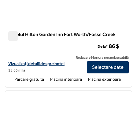
Hotelul Hilton Garden Inn Fort Worth/Fossil Creek
Hotelul Hilton Garden Inn Fort Worth/Fossil Creek
86 $
De la*
Reducere Honors nerambursabilă
Vizualizați detaliile hotelului pentru Hilton Garden Inn Fort Worth/Fo
Vizualizați detalii despre hotel
Selectare date
13,65 milă
Parcare gratuită
Piscină interioară
Piscina exterioară
1
/
12
imaginea anterioară
imagin
1 din 12