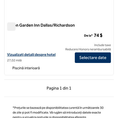
Hilton Garden Inn Dallas/Richardson
Hilton Garden Inn Dallas/Richardson
74 $
De la*
Include taxe
Reducere Honors nerambursabilă
Vizualizați detaliile hotelului Hilton Garden Inn Dallas/Richardson
Vizualizați detalii despre hotel
Selectare date
27,02 milă
Piscină interioară
Pagina anterioară, 1 din 1
Pagina următoare, 1 
Pagina
1 din 1
Pagina 1 din 1
*Prețurile se bazează pe disponibilitatea curentă în următoarele 30
de zile și pot fi modificate. Vă rugăm să introduceți datele exacte
pentru a vizualiza prețurile și disponibilitatea aferente.