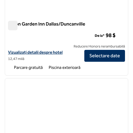
Hilton Garden Inn Dallas/Duncanville
Hilton Garden Inn Dallas/Duncanville
98 $
De la*
Reducere Honors nerambursabilă
Vizualizați detaliile hotelului Hilton Garden Inn Dallas/Duncanville
Vizualizați detalii despre hotel
Selectare date
12,47 milă
Parcare gratuită
Piscina exterioară
1
/
12
imaginea anterioară
imagin
1 din 12