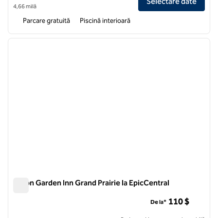
Selectare date
4,66 milă
Parcare gratuită
Piscină interioară
1
/
9
imaginea anterioară
imagin
1 din 9
Hilton Garden Inn Grand Prairie la EpicCentral
Hilton Garden Inn Grand Prairie la EpicCentral
110 $
De la*