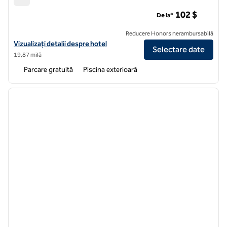
Aeroportul Hilton Garden Inn Fort Worth Alliance
102 $
De la*
Reducere Honors nerambursabilă
Vizualizați detaliile hotelului pentru Hilton Garden Inn Fort Worth Alli
Vizualizați detalii despre hotel
Selectare date
19,87 milă
Parcare gratuită
Piscina exterioară
1
/
11
imaginea anterioară
imagin
1 din 11