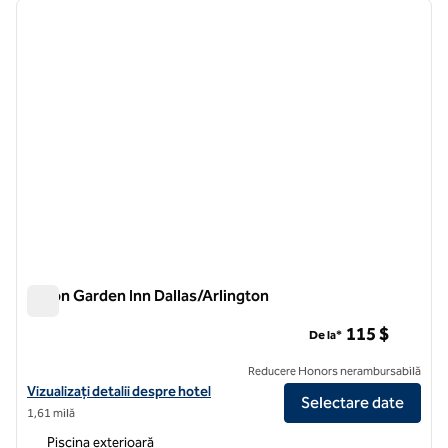
imaginea anterioară
imagin
1 din 12
Hilton Garden Inn Dallas/Arlington
Hilton Garden Inn Dallas/Arlington
115 $
De la*
Reducere Honors nerambursabilă
Vizualizați detaliile hotelului Hilton Garden Inn Dallas/Arlington
Vizualizați detalii despre hotel
Selectare date
1,61 milă
Piscina exterioară