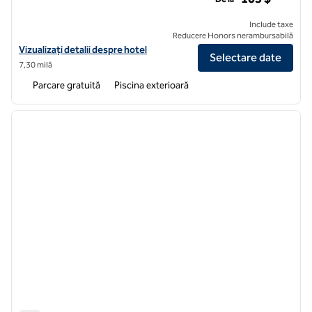
Include taxe
Reducere Honors nerambursabilă
Vizualizați detaliile hotelului pentru Hilton Garden Inn DFW Airport S
Vizualizați detalii despre hotel
Selectare date
7,30 milă
Parcare gratuită
Piscina exterioară
1
/
12
imaginea anterioară
imagin
1 din 12