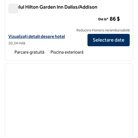
Hotelul Hilton Garden Inn Dallas/Addison
Hotelul Hilton Garden Inn Dallas/Addison
86 $
De la*
Reducere Honors nerambursabilă
Vizualizați detaliile hotelului Hilton Garden Inn Dallas/Addison
Vizualizați detalii despre hotel
Selectare date
20,34 milă
Parcare gratuită
Piscina exterioară
1
/
12
imaginea anterioară
imagin
1 din 12