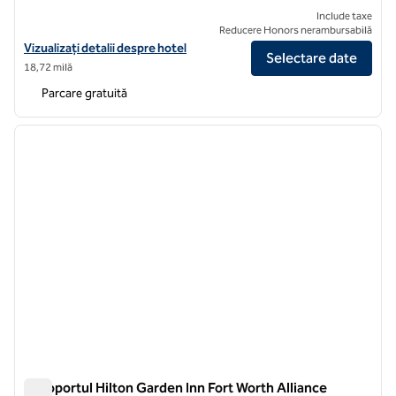
Include taxe
Reducere Honors nerambursabilă
Vizualizați detaliile hotelului Hilton Garden Inn Dallas Lewisville
Vizualizați detalii despre hotel
Selectare date
18,72 milă
Parcare gratuită
1
/
12
imaginea anterioară
imagin
1 din 12
Aeroportul Hilton Garden Inn Fort Worth Alliance