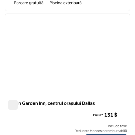
Parcare gratuită
Piscina exterioară
1
/
12
imaginea anterioară
imagin
1 din 12
Hilton Garden Inn, centrul orașului Dallas
Hilton Garden Inn, centrul orașului Dallas
131 $
De la*
Include taxe
Reducere Honors nerambursabilă