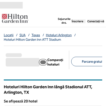
Salt la conținut
,
deschide o filă nouă
Sejururile
Înscriere
Conectați-vă
dvs.
Locații
/
SUA
/
Texas
/
Hoteluri Arlington
/
Hoteluri Hilton Garden Inn ATT Stadium
Comparați
Parcare gratuită 
hoteluri
Filtre sugerate
Hoteluri Hilton Garden Inn lângă Stadionul ATT,
Arlington,
TX
Texas
Se afișează 20 hotel
1
/
12
Se afișează 20 hotel