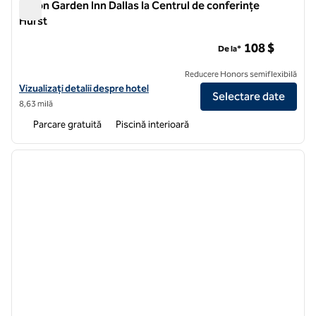
Hilton Garden Inn Dallas la Centrul de conferințe
Hurst
Hilton Garden Inn Dallas la Centrul de conferințe Hurst
108 $
De la*
Reducere Honors semiflexibilă
Vizualizați detaliile hotelului Hilton Garden Inn Dallas la Hurst Conf
Vizualizați detalii despre hotel
Selectare date
8,63 milă
Parcare gratuită
Piscină interioară
1
/
12
imaginea anterioară
imagin
1 din 12