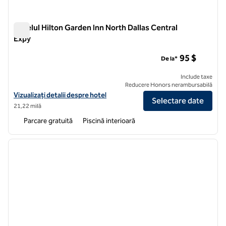
Hotelul Hilton Garden Inn North Dallas Central
Expy
Hotelul Hilton Garden Inn North Dallas Central Expy
95 $
De la*
Include taxe
Reducere Honors nerambursabilă
Vizualizați detaliile hotelului Hilton Garden Inn North Dallas Central 
Vizualizați detalii despre hotel
Selectare date
21,22 milă
Parcare gratuită
Piscină interioară
1
/
8
imaginea anterioară
imagin
1 din 8