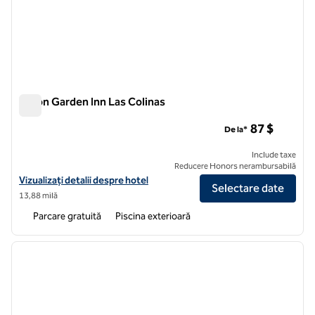
Hilton Garden Inn Las Colinas
Hilton Garden Inn Las Colinas
87 $
De la*
Include taxe
Reducere Honors nerambursabilă
Vizualizați detaliile hotelului Hilton Garden Inn Las Colinas
Vizualizați detalii despre hotel
Selectare date
13,88 milă
Parcare gratuită
Piscina exterioară
1
/
12
imaginea anterioară
imagin
1 din 12