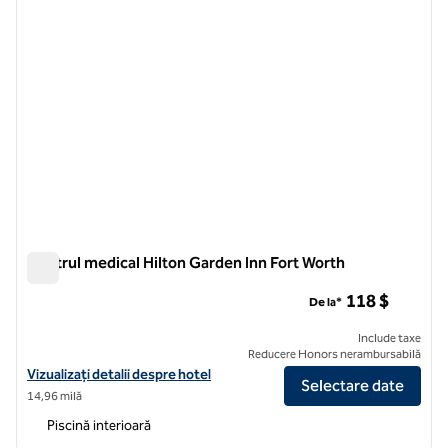
Centrul medical Hilton Garden Inn Fort Worth
Centrul medical Hilton Garden Inn Fort Worth
118 $
De la*
Include taxe
Reducere Honors nerambursabilă
Vizualizați detaliile hotelului pentru Hilton Garden Inn Fort Worth Me
Vizualizați detalii despre hotel
Selectare date
14,96 milă
Piscină interioară
1
/
12