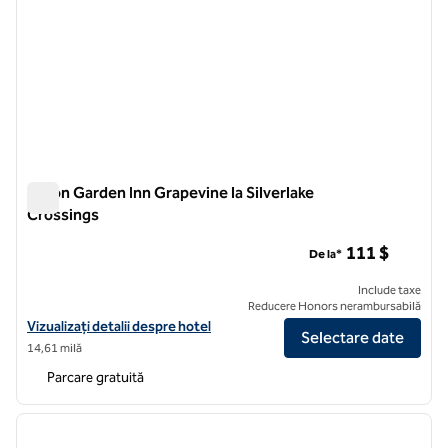
Hilton Garden Inn Grapevine la Silverlake
Crossings
Hilton Garden Inn Grapevine la Silverlake Crossings
111 $
De la*
Include taxe
Reducere Honors nerambursabilă
Vizualizați detaliile hotelului Hilton Garden Inn Grapevine la Silverlak
Vizualizați detalii despre hotel
Selectare date
14,61 milă
Parcare gratuită
1
/
12
imaginea anterioară
imagin
1 din 12