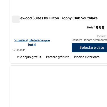
Homewood Suites by Hilton Trophy Club Southlake
Homewood Suites by Hilton Trophy Club Southlake
95 $
De la*
Include 
Vizualizați detaliile hotelului pentru Homewood Suites by Hilt
Vizualizați detalii despre
Reducere Honors nerambursa
hotel
Selectare date
17,48 milă
Mic dejun gratuit
Parcare gratuită
Piscina exterioară
1
imaginea anterioară
1 din 12