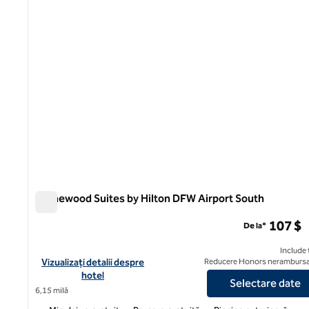
Homewood Suites by Hilton DFW Airport South
Homewood Suites by Hilton DFW Airport South
107 $
De la*
Include 
Vizualizați detaliile hotelului pentru Homewood Suites by Hilt
Vizualizați detalii despre
Reducere Honors nerambursa
hotel
Selectare date
6,15 milă