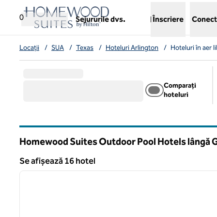
Salt la conținut
,
deschide o filă nouă
0
Sejururile dvs.
Înscriere
Conect
Locații
/
SUA
/
Texas
/
Hoteluri Arlington
/
Hoteluri în aer
Comparați
hoteluri
Homewood Suites Outdoor Pool Hotels lângă Glo
Texas
Se afișează 16 hotel
1
Se afișează 16 hotel
imaginea anterioară
1 din 10