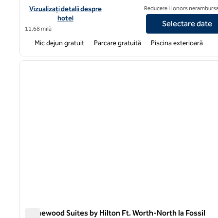
Vizualizați detaliile hotelului pentru Homewood Suites by Hilton
Vizualizați detalii despre
Reducere Honors nerambursa
hotel
Selectare date
11,68 milă
Mic dejun gratuit
Parcare gratuită
Piscina exterioară
1
imaginea anterioară
1 din 12
Homewood Suites by Hilton Ft. Worth-North la Fossil