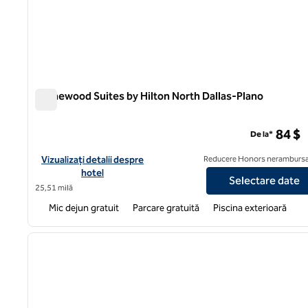
Homewood Suites by Hilton North Dallas-Plano
Homewood Suites by Hilton North Dallas-Plano
84 $
De la*
Vizualizați detaliile hotelului pentru Homewood Suites by Hilto
Vizualizați detalii despre
Reducere Honors nerambursa
hotel
Selectare date
25,51 milă
Mic dejun gratuit
Parcare gratuită
Piscina exterioară
1
imaginea anterioară
1 din 12