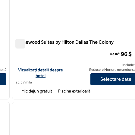
Homewood Suites by Hilton Dallas The Colony
Homewood Suites by Hilton Dallas The Colony
96 $
De la*
Include 
n North Dallas-Plano
Vizualizați detaliile hotelului pentru Homewood Suites by Hilto
bilă
Vizualizați detalii despre
Reducere Honors nerambursa
hotel
Selectare date
25,57 milă
Mic dejun gratuit
Piscina exterioară
/
12
1
imaginea următoare
imaginea anterioară
1 din 12