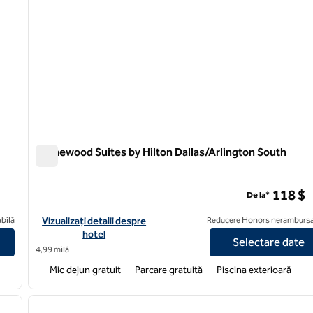
Homewood Suites by Hilton Dallas/Arlington South
Homewood Suites by Hilton Dallas/Arlington South
118 $
De la*
 Grand Prairie la EpicCentral
Vizualizați detaliile hotelului pentru Homewood Suites by Hilto
bilă
Vizualizați detalii despre
Reducere Honors nerambursa
hotel
Selectare date
4,99 milă
Mic dejun gratuit
Parcare gratuită
Piscina exterioară
/
12
1
imaginea următoare
imaginea anterioară
1 din 12