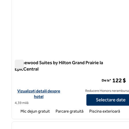
Homewood Suites by Hilton Grand Prairie la
EpicCentral
Homewood Suites by Hilton Grand Prairie la EpicCentral
122 $
De la*
Vizualizați detaliile hotelului pentru Homewood Suites by Hilton
Vizualizați detalii despre
Reducere Honors nerambursa
hotel
Selectare date
4,39 milă
Mic dejun gratuit
Parcare gratuită
Piscina exterioară
1
imaginea anterioară
1 din 12