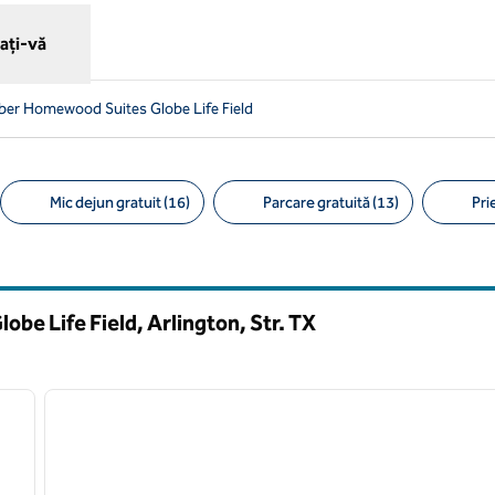
ați-vă
 liber Homewood Suites Globe Life Field
Mic dejun gratuit (16)
Parcare gratuită (13)
Pri
Filtre sugerate
be Life Field, Arlington, Str.
TX
/
10
1
imaginea următoare
imaginea anterioară
1 din 12