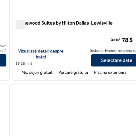
Homewood Suites by Hilton Dallas-Lewisville
Homewood Suites by Hilton Dallas-Lewisville
78 $
De la*
taxe
on Trophy Club Southlake
Vizualizați detaliile hotelului pentru Homewood Suites by Hilton
bilă
Vizualizați detalii despre
Reducere Honors nerambursa
hotel
Selectare date
19,28 milă
Mic dejun gratuit
Parcare gratuită
Piscina exterioară
/
12
1
imaginea următoare
imaginea anterioară
1 din 12