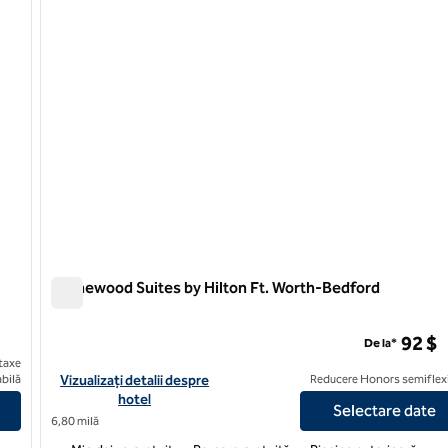
Homewood Suites by Hilton Ft. Worth-Bedford
Homewood Suites by Hilton Ft. Worth-Bedford
92 $
De la*
taxe
on DFW Airport South
Vizualizați detaliile hotelului pentru Homewood Suites by Hilt
bilă
Vizualizați detalii despre
Reducere Honors semiflexi
hotel
Selectare date
6,80 milă