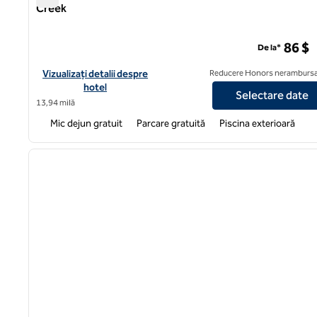
Creek
Homewood Suites by Hilton Ft. Worth-North la Fossil Cre
86 $
De la*
Vizualizați detaliile hotelului pentru Homewood Suites by Hilton
Vizualizați detalii despre
Reducere Honors nerambursa
hotel
Selectare date
13,94 milă
Mic dejun gratuit
Parcare gratuită
Piscina exterioară
1
imaginea anterioară
1 din 12