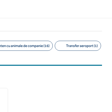
eten cu animale de companie (16)
Transfer aeroport (1)
/
12
imaginea următoare