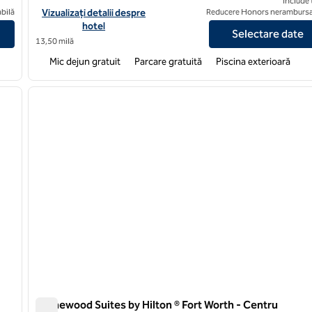
Include 
 Dallas-Irving-Las Colinas
Vizualizați detaliile hotelului pentru Homewood Suites by Hilt
bilă
Vizualizați detalii despre
Reducere Honors nerambursa
hotel
Selectare date
13,50 milă
Mic dejun gratuit
Parcare gratuită
Piscina exterioară
/
12
1
imaginea următoare
imaginea anterioară
1 din 12
Homewood Suites by Hilton ® Fort Worth - Centru