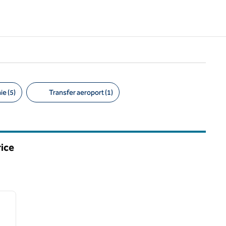
e (5)
Transfer aeroport (1)
rice
/
12
imaginea următoare