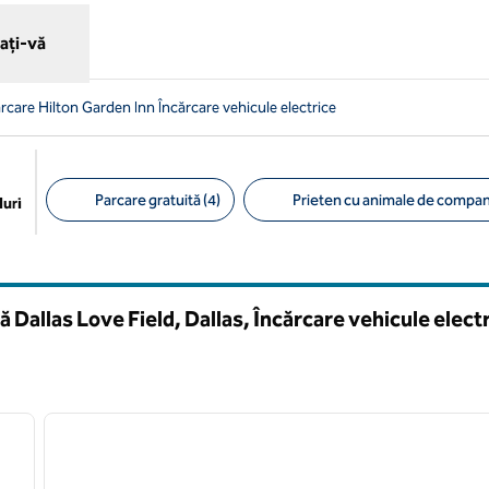
ați-vă
ărcare Hilton Garden Inn Încărcare vehicule electrice
Parcare gratuită (4)
Prieten cu animale de compani
uri
Filtre sugerate
 Dallas Love Field, Dallas, Încărcare vehicule elect
/
12
1
imaginea următoare
imaginea anterioară
1 din 12