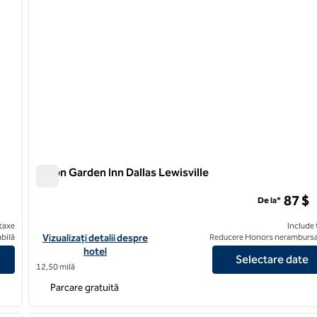
Hilton Garden Inn Dallas Lewisville
Hilton Garden Inn Dallas Lewisville
87 $
De la*
taxe
Include 
tral Expy
Vizualizați detaliile hotelului Hilton Garden Inn Dallas Lewisville
bilă
Vizualizați detalii despre
Reducere Honors nerambursa
hotel
Selectare date
12,50 milă
Parcare gratuită
/
12
1