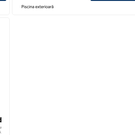
Piscina exterioară
1
/
8
imaginea următoare
d
u
.