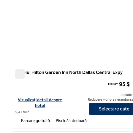
Hotelul Hilton Garden Inn North Dallas Central Expy
Hotelul Hilton Garden Inn North Dallas Central Expy
95 $
De la*
Include 
Vizualizați detaliile hotelului Hilton Garden Inn North Dallas Cen
Vizualizați detalii despre
Reducere Honors nerambursa
hotel
Selectare date
5,41 milă
Parcare gratuită
Piscină interioară
1