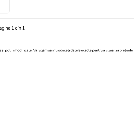
 anterioară, 1 din 1
Pagina următoare, 1 din 1
agina
1 din 1
Pagina 1 din 1
 și pot fi modificate. Vă rugăm să introduceți datele exacte pentru a vizualiza prețurile