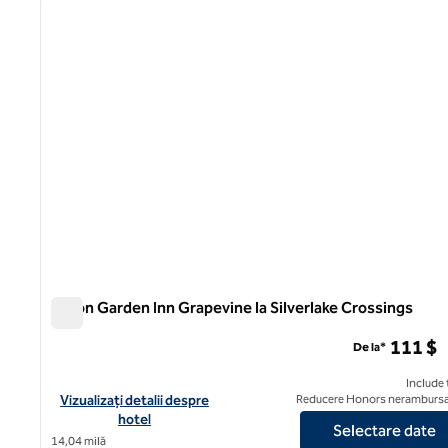
imaginea anterioară
1 din 12
Hilton Garden Inn Grapevine la Silverlake Crossings
Hilton Garden Inn Grapevine la Silverlake Crossings
111 $
De la*
Include 
Vizualizați detaliile hotelului Hilton Garden Inn Grapevine la Sil
Vizualizați detalii despre
Reducere Honors nerambursa
hotel
Selectare date
14,04 milă