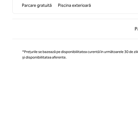
Parcare gratuită
Piscina exterioară
Pagina
P
*Prețurile se bazează pe disponibilitatea curentă în următoarele 30 de zile
și disponibilitatea aferente.