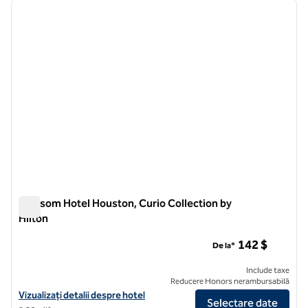
imaginea anterioară
imagin
1 din 12
Blossom Hotel Houston, Curio Collection by
Hilton
Blossom Hotel Houston, Curio Collection by Hilton
142 $
De la*
Include taxe
Reducere Honors nerambursabilă
Vizualizați detaliile hotelului pentru Blossom Hotel Houston, Curio Co
Vizualizați detalii despre hotel
Selectare date