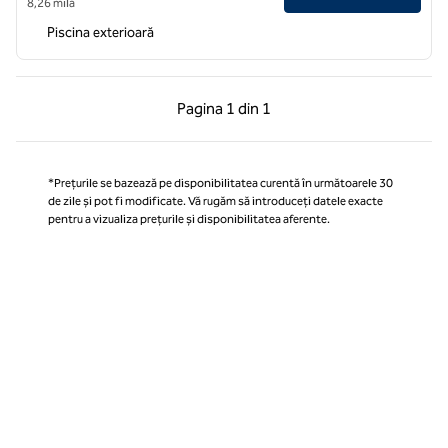
8,26 milă
Piscina exterioară
Pagina anterioară, 1 din 1
Pagina următoare, 1 
Pagina
1 din 1
Pagina 1 din 1
*Prețurile se bazează pe disponibilitatea curentă în următoarele 30
de zile și pot fi modificate. Vă rugăm să introduceți datele exacte
pentru a vizualiza prețurile și disponibilitatea aferente.