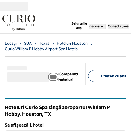
Salt la conținut
,
deschide o filă nouă
Sejururile
Înscriere
Conectați-vă
dvs.
Locații
/
SUA
/
Texas
/
Hoteluri Houston
/
Curio William P Hobby Airport Spa Hotels
Comparați
Prieten cu anima
hoteluri
Filtre sugerate
Hoteluri Curio Spa lângă aeroportul William P
Hobby, Houston,
TX
Texas
Se afișează 1 hotel
1
/
12
Se afișează 1 hotel