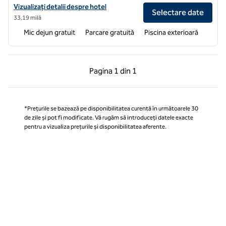
Vizualizați detaliile hotelului pentru Tru by Hilton Webster Houston
Vizualizați detalii despre hotel
Selectare date
33,19 milă
Mic dejun gratuit
Parcare gratuită
Piscina exterioară
Pagina anterioară, 1 din 1
Pagina următoare, 1 
Pagina
1 din 1
Pagina 1 din 1
*Prețurile se bazează pe disponibilitatea curentă în următoarele 30
de zile și pot fi modificate. Vă rugăm să introduceți datele exacte
pentru a vizualiza prețurile și disponibilitatea aferente.