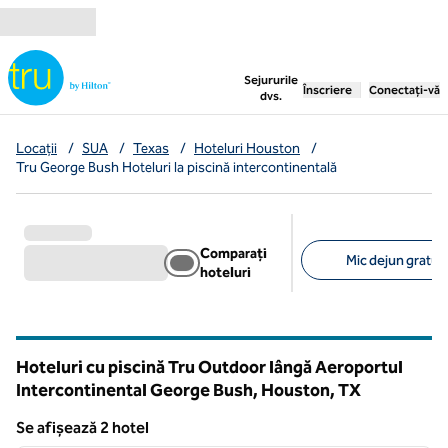
Salt la conținut
,
deschide o filă nouă
Sejururile
Înscriere
Conectați-vă
dvs.
Locații
/
SUA
/
Texas
/
Hoteluri Houston
/
Tru George Bush Hoteluri la piscină intercontinentală
Comparați
Mic dejun gratuit 
hoteluri
Filtre sugerate
Hoteluri cu piscină Tru Outdoor lângă Aeroportul
Intercontinental George Bush, Houston,
TX
Texas
Se afișează 2 hotel
1
/
13
Se afișează 2 hotel