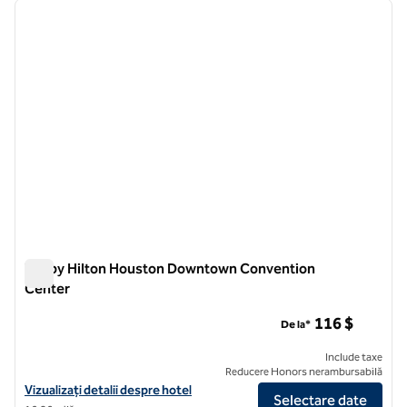
imaginea anterioară
imagin
1 din 13
Tru by Hilton Houston Downtown Convention
Center
Tru by Hilton Houston Downtown Convention Center
116 $
De la*
Include taxe
Reducere Honors nerambursabilă
Vizualizați detaliile hotelului pentru Tru by Hilton Houston Downt
Vizualizați detalii despre hotel
Selectare date