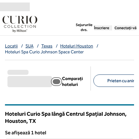
Salt la conținut
,
deschide o filă nouă
Sejururile
Înscriere
Conectați-vă
dvs.
Locații
/
SUA
/
Texas
/
Hoteluri Houston
/
Hoteluri Spa Curio Johnson Space Center
Comparați
Prieten cu anima
hoteluri
Filtre sugerate
Hoteluri Curio Spa lângă Centrul Spațial Johnson,
Houston,
TX
Texas
Se afișează 1 hotel
1
/
12
Se afișează 1 hotel