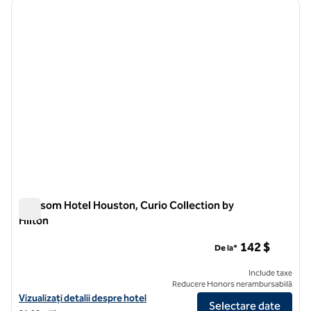
imaginea anterioară
imagin
1 din 12
Blossom Hotel Houston, Curio Collection by
Hilton
Blossom Hotel Houston, Curio Collection by Hilton
142 $
De la*
Include taxe
Reducere Honors nerambursabilă
Vizualizați detaliile hotelului pentru Blossom Hotel Houston, Curio Co
Vizualizați detalii despre hotel
Selectare date