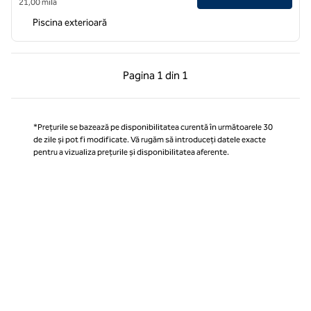
21,00 milă
Piscina exterioară
Pagina anterioară, 1 din 1
Pagina următoare, 1 
Pagina
1 din 1
Pagina 1 din 1
*Prețurile se bazează pe disponibilitatea curentă în următoarele 30
de zile și pot fi modificate. Vă rugăm să introduceți datele exacte
pentru a vizualiza prețurile și disponibilitatea aferente.