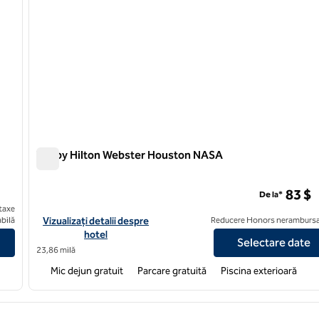
Tru by Hilton Webster Houston NASA
Tru by Hilton Webster Houston NASA
83 $
De la*
taxe
Downtown Convention Center
Vizualizați detaliile hotelului pentru Tru by Hilton Webster Ho
bilă
Vizualizați detalii despre
Reducere Honors nerambursa
hotel
Selectare date
23,86 milă
Mic dejun gratuit
Parcare gratuită
Piscina exterioară