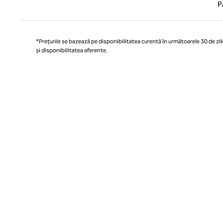
Pagina
P
*Prețurile se bazează pe disponibilitatea curentă în următoarele 30 de zile
și disponibilitatea aferente.