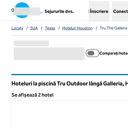
Salt la conținut
,
deschide o filă nouă
0
Sejururile dvs.
Înscriere
Conect
Locații
/
SUA
/
Texas
/
Hoteluri Houston
/
Tru The Galleri
Comparați hotel
Hoteluri la piscină Tru Outdoor lângă Galleria,
Texas
Se afișează 2 hotel
1
Se afișează 2 hotel
imaginea anterioară
1 din 13