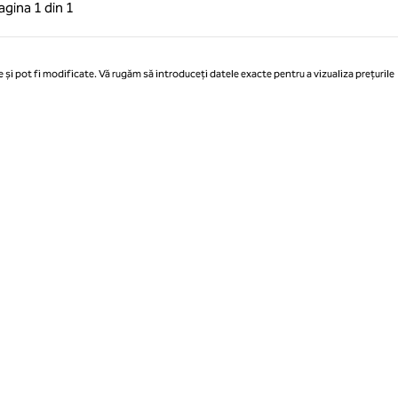
 anterioară, 1 din 1
Pagina următoare, 1 din 1
agina
1 din 1
Pagina 1 din 1
 și pot fi modificate. Vă rugăm să introduceți datele exacte pentru a vizualiza prețurile