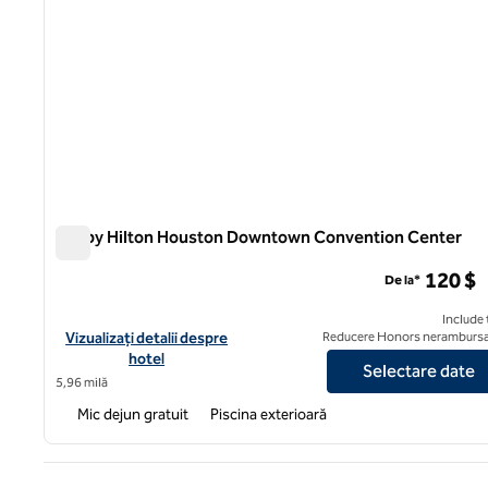
Tru by Hilton Houston Downtown Convention Center
Tru by Hilton Houston Downtown Convention Center
120 $
De la*
Include 
Vizualizați detaliile hotelului pentru Tru by Hilton Houston 
Vizualizați detalii despre
Reducere Honors nerambursa
hotel
Selectare date
5,96 milă
Mic dejun gratuit
Piscina exterioară