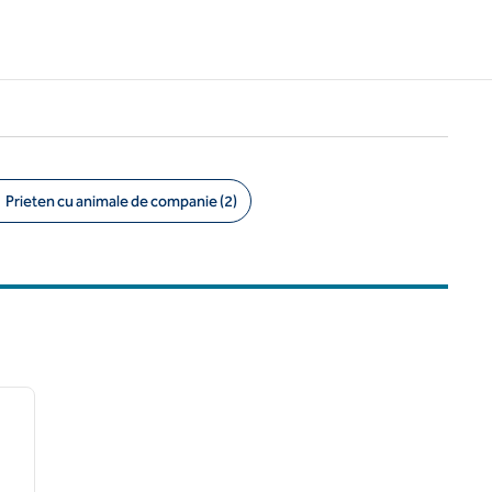
Prieten cu animale de companie (2)
/
11
imaginea următoare