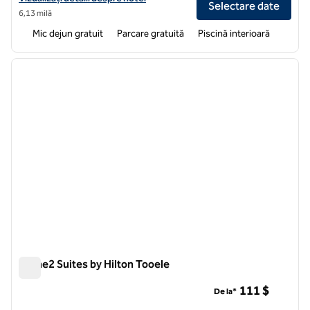
Selectare date
6,13 milă
Mic dejun gratuit
Parcare gratuită
Piscină interioară
1
/
12
imaginea anterioară
imagin
1 din 12
Home2 Suites by Hilton Tooele
Home2 Suites by Hilton Tooele
111 $
De la*