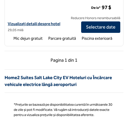
Home2 Suites by Hilton Pleasant Grove Provo North
97 $
De la*
Reducere Honors nerambursabilă
Vizualizați detaliile hotelului pentru Home2 Suites by Hilton Pleasan
Vizualizați detalii despre hotel
Selectare date
29,05 milă
Mic dejun gratuit
Parcare gratuită
Piscina exterioară
Pagina anterioară, 1 din 1
Pagina următoare, 1 
Pagina
1 din 1
Pagina 1 din 1
Home2 Suites Salt Lake City EV Hoteluri cu Încărcare
vehicule electrice lângă aeroporturi
*Prețurile se bazează pe disponibilitatea curentă în următoarele 30
de zile și pot fi modificate. Vă rugăm să introduceți datele exacte
pentru a vizualiza prețurile și disponibilitatea aferente.