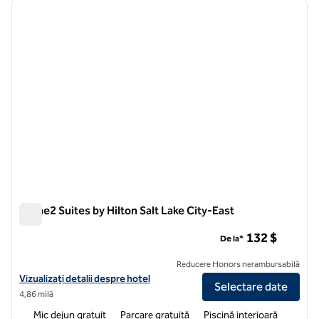
imaginea anterioară
imagin
1 din 12
Home2 Suites by Hilton Salt Lake City-East
Home2 Suites by Hilton Salt Lake City-East
132 $
De la*
Reducere Honors nerambursabilă
Vizualizați detaliile hotelului pentru Home2 Suites by Hilton Salt Lak
Vizualizați detalii despre hotel
Selectare date
4,86 milă
Mic dejun gratuit
Parcare gratuită
Piscină interioară