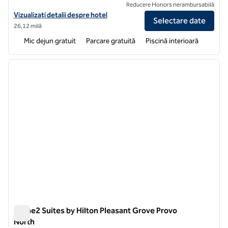
Reducere Honors nerambursabilă
Vizualizați detaliile hotelului pentru Home2 Suites by Hilton Tooele
Vizualizați detalii despre hotel
Selectare date
26,12 milă
Mic dejun gratuit
Parcare gratuită
Piscină interioară
1
/
5
imaginea anterioară
imagin
1 din 5
Home2 Suites by Hilton Pleasant Grove Provo
North