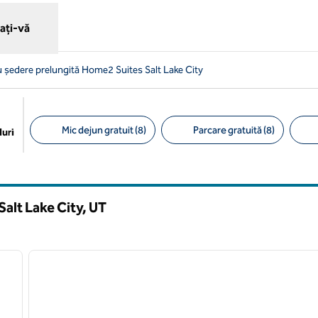
ați-vă
u ședere prelungită Home2 Suites Salt Lake City
Mic dejun gratuit (8)
Parcare gratuită (8)
uri
Filtre sugerate
Salt Lake City,
UT
/
12
1
imaginea următoare
imaginea anterioară
1 din 12