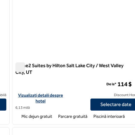
Home2 Suites by Hilton Salt Lake City / West Valley
City, UT
Home2 Suites by Hilton Salt Lake City / West Valley City, 
114 $
De la*
t Lake City-East
Vizualizați detaliile hotelului pentru Home2 Suites by Hilton Salt
bilă
Vizualizați detalii despre
Discount Ho
hotel
Selectare date
6,13 milă
Mic dejun gratuit
Parcare gratuită
Piscină interioară
/
12
1
imaginea următoare
imaginea anterioară
1 din 12