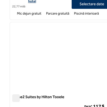
hotel
Selectare date
22,77 milă
Mic dejun gratuit
Parcare gratuită
Piscină interioară
1
imaginea anterioară
1 din 12
Home2 Suites by Hilton Tooele
Home2 Suites by Hilton Tooele
117 $
De la*