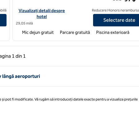
oele
Vizualizați detaliile hotelului pentru Home2 Suites by Hilton P
bilă
Vizualizați detalii despre
Reducere Honors nerambursa
hotel
Selectare date
29,05 milă
Mic dejun gratuit
Parcare gratuită
Piscina exterioară
 anterioară, 1 din 1
Pagina următoare, 1 din 1
agina
1 din 1
Pagina 1 din 1
y lângă aeroporturi
 și pot fi modificate. Vă rugăm să introduceți datele exacte pentru a vizualiza prețurile