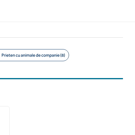
Prieten cu animale de companie (8)
/
12
imaginea următoare