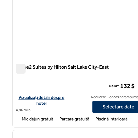
Home2 Suites by Hilton Salt Lake City-East
Home2 Suites by Hilton Salt Lake City-East
132 $
De la*
Vizualizați detaliile hotelului pentru Home2 Suites by Hilton Sal
Vizualizați detalii despre
Reducere Honors nerambursa
hotel
Selectare date
4,86 milă
Mic dejun gratuit
Parcare gratuită
Piscină interioară
1
imaginea anterioară
1 din 12