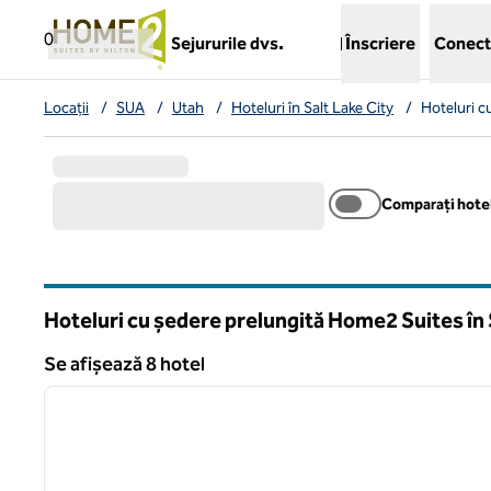
Salt la conținut
,
deschide o filă nouă
0
Sejururile dvs.
Înscriere
Conect
Locații
/
SUA
/
Utah
/
Hoteluri în Salt Lake City
/
Hoteluri c
Comparați hotel
Hoteluri cu ședere prelungită Home2 Suites în 
Utah
Se afișează 8 hotel
1
Se afișează 8 hotel
imaginea anterioară
1 din 12