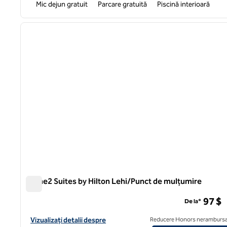
Mic dejun gratuit
Parcare gratuită
Piscină interioară
1
imaginea anterioară
1 din 12
Home2 Suites by Hilton Lehi/Punct de mulțumire
Home2 Suites by Hilton Lehi/Punct de mulțumire
97 $
De la*
Vizualizați detaliile hotelului pentru Home2 Suites by Hilton L
Vizualizați detalii despre
Reducere Honors nerambursa