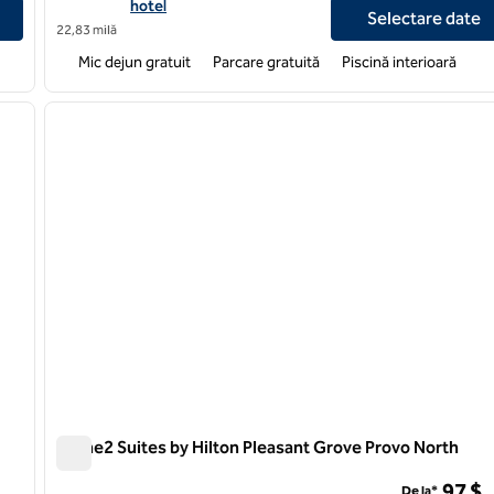
hotel
Selectare date
22,83 milă
Mic dejun gratuit
Parcare gratuită
Piscină interioară
/
12
imaginea următoare
imaginea anterioară
1 din 5
Home2 Suites by Hilton Pleasant Grove Provo North
Home2 Suites by Hilton Pleasant Grove Provo North
97 $
De la*