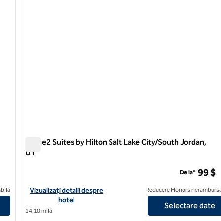
Home2 Suites by Hilton Salt Lake City/South Jordan,
UT
Home2 Suites by Hilton Salt Lake City/South Jordan, UT
99 $
De la*
t Lake City-Murray, UT
Vizualizați detaliile hotelului pentru Home2 Suites by Hilton Sa
bilă
Vizualizați detalii despre
Reducere Honors nerambursa
hotel
Selectare date
14,10 milă