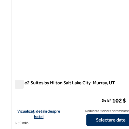
Home2 Suites by Hilton Salt Lake City-Murray, UT
Home2 Suites by Hilton Salt Lake City-Murray, UT
102 $
De la*
Vizualizați detaliile hotelului pentru Home2 Suites by Hilton Sal
Vizualizați detalii despre
Reducere Honors nerambursa
hotel
Selectare date
6,59 milă