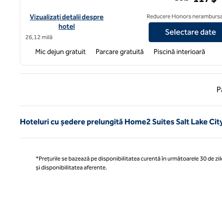
Vizualizați detaliile hotelului pentru Home2 Suites by Hilton To
Vizualizați detalii despre
Reducere Honors nerambursa
hotel
Selectare date
26,12 milă
Mic dejun gratuit
Parcare gratuită
Piscină interioară
Pagina
P
Hoteluri cu ședere prelungită Home2 Suites Salt Lake Cit
*Prețurile se bazează pe disponibilitatea curentă în următoarele 30 de zile
și disponibilitatea aferente.