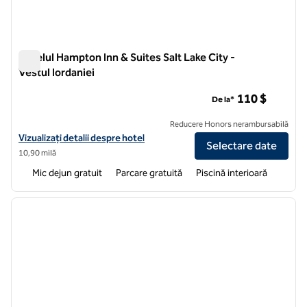
Hotelul Hampton Inn & Suites Salt Lake City -
Vestul Iordaniei
Hotelul Hampton Inn & Suites Salt Lake City - Vestul Iordaniei
110 $
De la*
Reducere Honors nerambursabilă
Vizualizați detaliile hotelului Hampton Inn & Suites Salt Lake City-We
Vizualizați detalii despre hotel
Selectare date
10,90 milă
Mic dejun gratuit
Parcare gratuită
Piscină interioară
1
/
12
imaginea anterioară
imagin
1 din 12