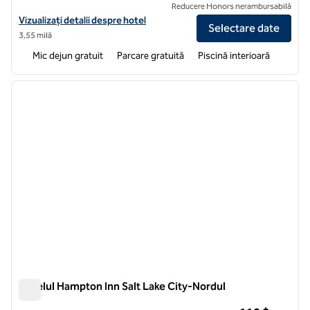
Reducere Honors nerambursabilă
Vizualizați detaliile hotelului pentru Hampton Inn & Suites Salt Lake C
Vizualizați detalii despre hotel
Selectare date
3,55 milă
Mic dejun gratuit
Parcare gratuită
Piscină interioară
1
/
12
imaginea anterioară
imagin
1 din 12
Hotelul Hampton Inn Salt Lake City-Nordul
Hotelul Hampton Inn Salt Lake City-Nordul