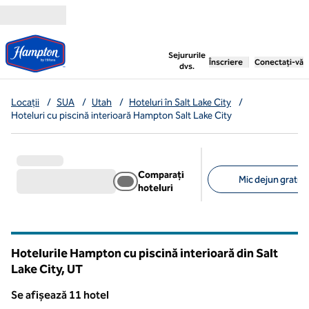
Salt la conținut
,
deschide o filă nouă
Sejururile
Înscriere
Conectați-vă
dvs.
Locații
/
SUA
/
Utah
/
Hoteluri în Salt Lake City
/
Hoteluri cu piscină interioară Hampton Salt Lake City
Comparați
Mic dejun gratuit
hoteluri
Filtre sugerate
Hotelurile Hampton cu piscină interioară din Salt
Lake City,
UT
Utah
Se afișează 11 hotel
Se afișează 11 hotel