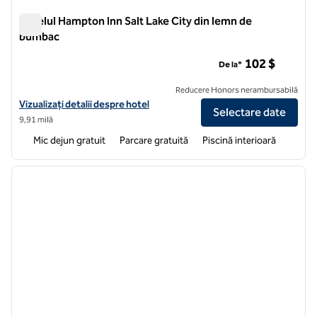
Hotelul Hampton Inn Salt Lake City din lemn de
bumbac
Hotelul Hampton Inn Salt Lake City din lemn de bumbac
102 $
De la*
Reducere Honors nerambursabilă
Vizualizați detaliile hotelului Hampton Inn Salt Lake City Cottonwood
Vizualizați detalii despre hotel
Selectare date
9,91 milă
Mic dejun gratuit
Parcare gratuită
Piscină interioară
1
/
12
imaginea anterioară
imagin
1 din 12