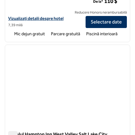
110 $
De la*
Reducere Honors nerambursabilă
Vizualizați detaliile hotelului Hampton Inn Salt Lake City-North
Vizualizați detalii despre hotel
Selectare date
7,39 milă
Mic dejun gratuit
Parcare gratuită
Piscină interioară
1
/
12
imaginea anterioară
imagin
1 din 12
Hotelul Hampton Inn West Valley Salt Lake City