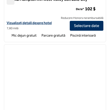
Hotelul Hampton Inn West Valley Salt Lake City
102 $
De la*
Reducere Honors nerambursabilă
Vizualizați detaliile hotelului pentru Hotelul Hampton Inn West Valley 
Vizualizați detalii despre hotel
Selectare date
7,80 milă
Mic dejun gratuit
Parcare gratuită
Piscină interioară
1
/
12
imaginea anterioară
imagin
1 din 12