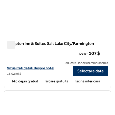
Hampton Inn & Suites Salt Lake City/Farmington
Hampton Inn & Suites Salt Lake City/Farmington
107 $
De la*
Reducere Honors nerambursabilă
Vizualizați detaliile hotelului Hampton Inn & Suites Salt Lake City/Fa
Vizualizați detalii despre hotel
Selectare date
16,02 milă
Mic dejun gratuit
Parcare gratuită
Piscină interioară
1
/
12
imaginea anterioară
imagin
1 din 12