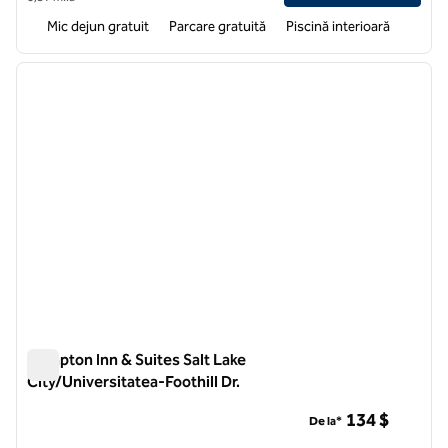
Mic dejun gratuit
Parcare gratuită
Piscină interioară
1
/
12
imaginea anterioară
imagin
1 din 12
Hampton Inn & Suites Salt Lake
City/Universitatea-Foothill Dr.
Hampton Inn & Suites Salt Lake City/Universitatea-Foothill Dr
134 $
De la*