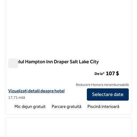
Hotelul Hampton Inn Draper Salt Lake City
Hotelul Hampton Inn Draper Salt Lake City
107 $
De la*
Reducere Honors nerambursabilă
Vizualizați detaliile hotelului Hampton Inn Draper Salt Lake City
Vizualizați detalii despre hotel
Selectare date
17,71 milă
Mic dejun gratuit
Parcare gratuită
Piscină interioară
1
/
12
imaginea anterioară
imagin
1 din 12