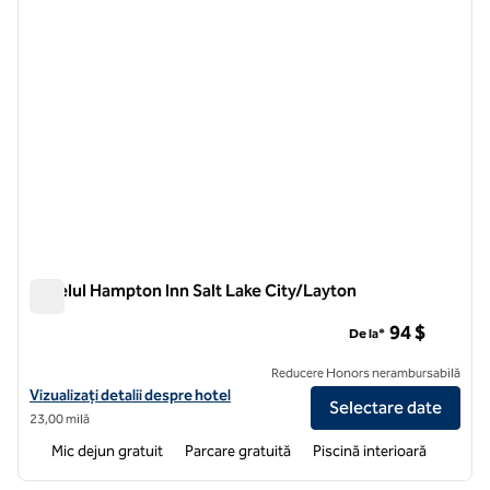
Hotelul Hampton Inn Salt Lake City/Layton
Hotelul Hampton Inn Salt Lake City/Layton
94 $
De la*
Reducere Honors nerambursabilă
Vizualizați detaliile hotelului Hampton Inn Salt Lake City/Layton
Vizualizați detalii despre hotel
Selectare date
23,00 milă
Mic dejun gratuit
Parcare gratuită
Piscină interioară