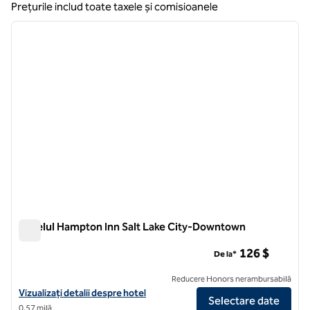
Prețurile includ toate taxele și comisioanele
1
/
12
imaginea anterioară
imagin
1 din 12
Hotelul Hampton Inn Salt Lake City-Downtown
Hotelul Hampton Inn Salt Lake City-Downtown
126 $
De la*
Reducere Honors nerambursabilă
Vizualizați detaliile hotelului Hampton Inn Salt Lake City-Downtown
Vizualizați detalii despre hotel
Selectare date
0,57 milă