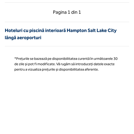
Pagina anterioară, 1 din 1
Pagina următoare, 1 
Pagina
1 din 1
Pagina 1 din 1
Hoteluri cu piscină interioară Hampton Salt Lake City
lângă aeroporturi
*Prețurile se bazează pe disponibilitatea curentă în următoarele 30
de zile și pot fi modificate. Vă rugăm să introduceți datele exacte
pentru a vizualiza prețurile și disponibilitatea aferente.