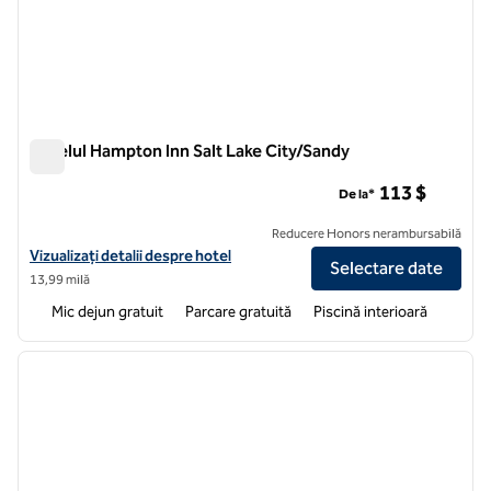
Hotelul Hampton Inn Salt Lake City/Sandy
Hotelul Hampton Inn Salt Lake City/Sandy
113 $
De la*
Reducere Honors nerambursabilă
Vizualizați detaliile hotelului Hampton Inn Salt Lake City/Sandy
Vizualizați detalii despre hotel
Selectare date
13,99 milă
Mic dejun gratuit
Parcare gratuită
Piscină interioară
1
/
12
imaginea anterioară
imagin
1 din 12