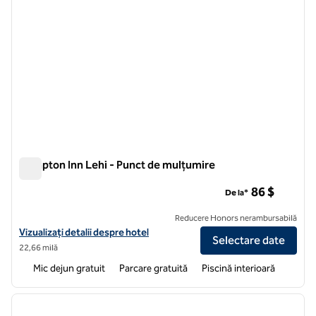
Hampton Inn Lehi - Punct de mulțumire
Hampton Inn Lehi - Punct de mulțumire
86 $
De la*
Reducere Honors nerambursabilă
Vizualizați detaliile hotelului pentru Hampton Inn Lehi - Punct de mu
Vizualizați detalii despre hotel
Selectare date
22,66 milă
Mic dejun gratuit
Parcare gratuită
Piscină interioară
1
/
12
imaginea anterioară
imagin
1 din 12