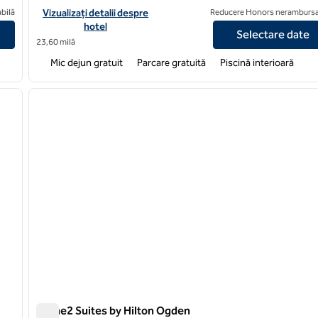
lt Lake City/Layton, UT
Vizualizați detaliile hotelului pentru Home2 Suites by Hilton To
bilă
Vizualizați detalii despre
Reducere Honors nerambursa
hotel
Selectare date
23,60 milă
Mic dejun gratuit
Parcare gratuită
Piscină interioară
/
12
1
imaginea următoare
imaginea anterioară
1 din 12
Home2 Suites by Hilton Ogden