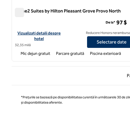
Home2 Suites by Hilton Pleasant Grove Provo North
Home2 Suites by Hilton Pleasant Grove Provo North
97 $
De la*
Vizualizați detaliile hotelului pentru Home2 Suites by Hilton P
Vizualizați detalii despre
Reducere Honors nerambursa
hotel
Selectare date
32,35 milă
Mic dejun gratuit
Parcare gratuită
Piscina exterioară
Pagina
P
*Prețurile se bazează pe disponibilitatea curentă în următoarele 30 de zile
și disponibilitatea aferente.