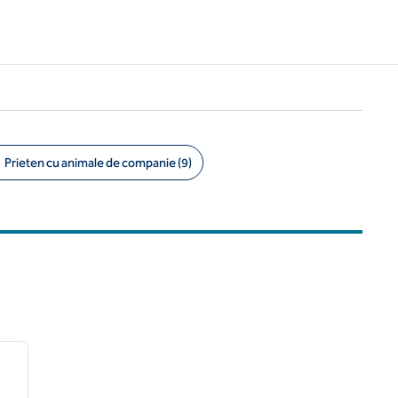
Prieten cu animale de companie (9)
/
12
imaginea următoare