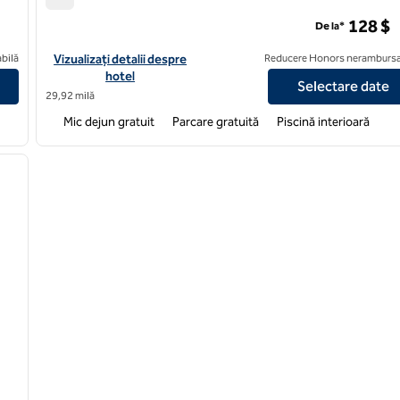
Home2 Suites by Hilton Ogden
128 $
De la*
ehi/Punct de mulțumire
Vizualizați detaliile hotelului pentru Home2 Suites by Hilton O
bilă
Vizualizați detalii despre
Reducere Honors nerambursa
hotel
Selectare date
29,92 milă
Mic dejun gratuit
Parcare gratuită
Piscină interioară
1
/
5
imaginea următoare