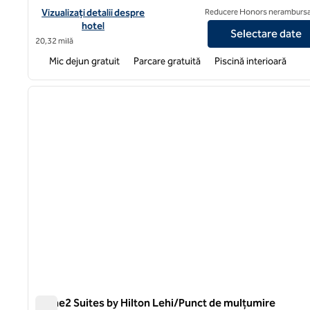
Vizualizați detaliile hotelului pentru Home2 Suites by Hilton Sa
Vizualizați detalii despre
Reducere Honors nerambursa
hotel
Selectare date
20,32 milă
Mic dejun gratuit
Parcare gratuită
Piscină interioară
1
imaginea anterioară
1 din 12
Home2 Suites by Hilton Lehi/Punct de mulțumire