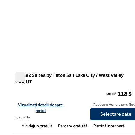
Home2 Suites by Hilton Salt Lake City / West Valley
City, UT
Home2 Suites by Hilton Salt Lake City / West Valley City, 
118 $
De la*
Vizualizați detaliile hotelului pentru Home2 Suites by Hilton Salt
Vizualizați detalii despre
Reducere Honors semiflexi
hotel
Selectare date
5,25 milă
Mic dejun gratuit
Parcare gratuită
Piscină interioară
1