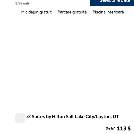
Selectare date
9,99 milă
Mic dejun gratuit
Parcare gratuită
Piscină interioară
1
imaginea anterioară
1 din 12
Home2 Suites by Hilton Salt Lake City/Layton, UT
Home2 Suites by Hilton Salt Lake City/Layton, UT
113 $
De la*