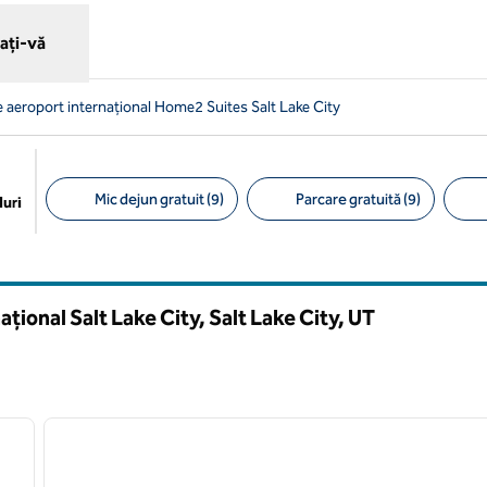
ați-vă
e aeroport internațional Home2 Suites Salt Lake City
Mic dejun gratuit (9)
Parcare gratuită (9)
uri
Filtre sugerate
ional Salt Lake City, Salt Lake City,
UT
/
12
1
imaginea următoare
imaginea anterioară
1 din 12