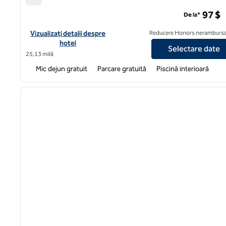
Home2 Suites by Hilton Lehi/Punct de mulțumire
97 $
De la*
Vizualizați detaliile hotelului pentru Home2 Suites by Hilton L
Vizualizați detalii despre
Reducere Honors nerambursa
hotel
Selectare date
25,13 milă
Mic dejun gratuit
Parcare gratuită
Piscină interioară
imaginea anterioară
1 din 5