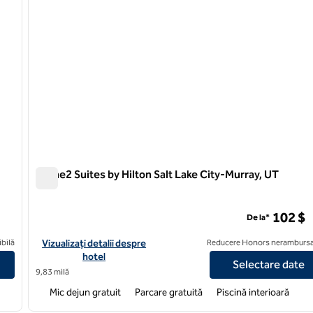
Home2 Suites by Hilton Salt Lake City-Murray, UT
Home2 Suites by Hilton Salt Lake City-Murray, UT
UT
102 $
De la*
 Lake City / West Valley City, UT
Vizualizați detaliile hotelului pentru Home2 Suites by Hilton Sal
bilă
Vizualizați detalii despre
Reducere Honors nerambursa
hotel
Selectare date
9,83 milă
Mic dejun gratuit
Parcare gratuită
Piscină interioară
/
12
1