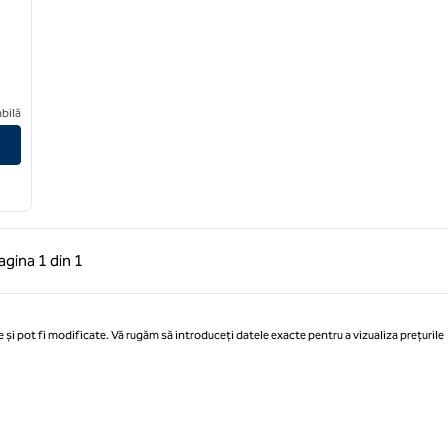
leasant Grove Provo North
bilă
 anterioară, 1 din 1
Pagina următoare, 1 din 1
agina
1 din 1
Pagina 1 din 1
 și pot fi modificate. Vă rugăm să introduceți datele exacte pentru a vizualiza prețurile