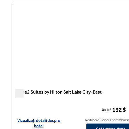
imaginea anterioară
1 din 12
Home2 Suites by Hilton Salt Lake City-East
Home2 Suites by Hilton Salt Lake City-East
132 $
De la*
Vizualizați detaliile hotelului pentru Home2 Suites by Hilton Sal
Vizualizați detalii despre
Reducere Honors nerambursa
hotel