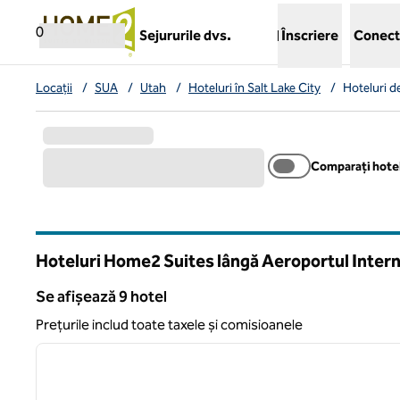
Salt la conținut
,
deschide o filă nouă
0
Sejururile dvs.
Înscriere
Conect
Locații
/
SUA
/
Utah
/
Hoteluri în Salt Lake City
/
Hoteluri d
Comparați hotel
Hoteluri Home2 Suites lângă Aeroportul Internaț
Utah
Se afișează 9 hotel
Se afișează 9 hotel
Prețurile includ toate taxele și comisioanele
1
imaginea anterioară
1 din 12