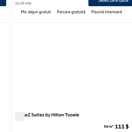
Selectare date
16,39 milă
Mic dejun gratuit
Parcare gratuită
Piscină interioară
/
12
1
imaginea următoare
imaginea anterioară
1 din 12
Home2 Suites by Hilton Tooele
Home2 Suites by Hilton Tooele
111 $
De la*