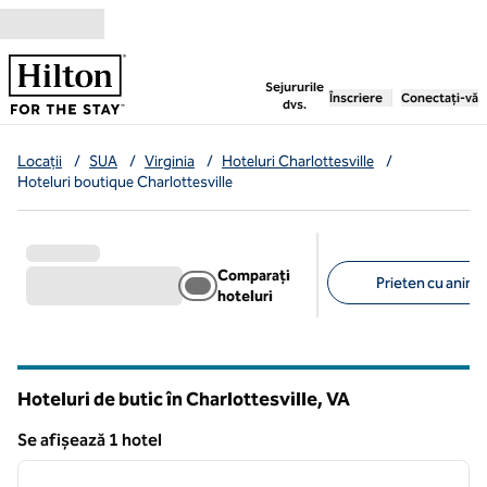
Salt la conținut
,
deschide o filă nouă
Sejururile
Înscriere
Conectați-vă
dvs.
Locații
/
SUA
/
Virginia
/
Hoteluri Charlottesville
/
Hoteluri boutique Charlottesville
Comparați
Prieten cu anima
hoteluri
Filtre sugerate
Hoteluri de butic în Charlottesville,
VA
Virginia
Se afișează 1 hotel
1
/
12
Se afișează 1 hotel
imaginea anterioară
imagin
1 din 12