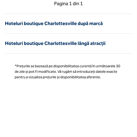
Pagina anterioară, 1 din 1
Pagina următoare, 1 
Pagina
1 din 1
Pagina 1 din 1
Hoteluri boutique Charlottesville după marcă
Hoteluri boutique Charlottesville lângă atracții
*Prețurile se bazează pe disponibilitatea curentă în următoarele 30
de zile și pot fi modificate. Vă rugăm să introduceți datele exacte
pentru a vizualiza prețurile și disponibilitatea aferente.