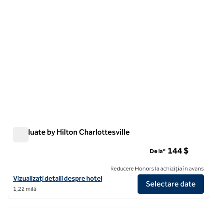
Graduate by Hilton Charlottesville
Graduate by Hilton Charlottesville
144 $
De la*
Reducere Honors la achiziția în avans
Vizualizați detaliile hotelului pentru Graduate by Hilton Charlottesvil
Vizualizați detalii despre hotel
Selectare date
1,22 milă