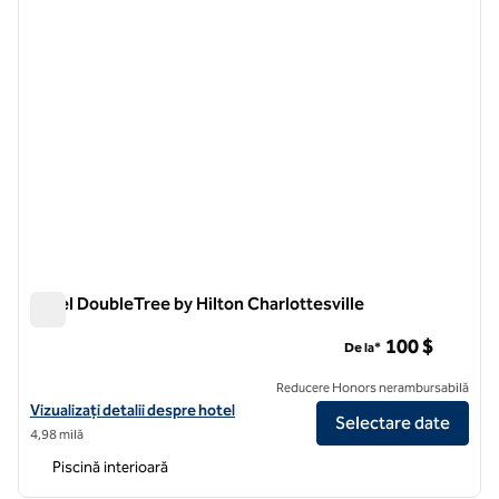
Hotel DoubleTree by Hilton Charlottesville
Hotel DoubleTree by Hilton Charlottesville
100 $
De la*
Reducere Honors nerambursabilă
Vizualizați detaliile hotelului DoubleTree by Hilton Charlottesville
Vizualizați detalii despre hotel
Selectare date
4,98 milă
Piscină interioară
1
/
12