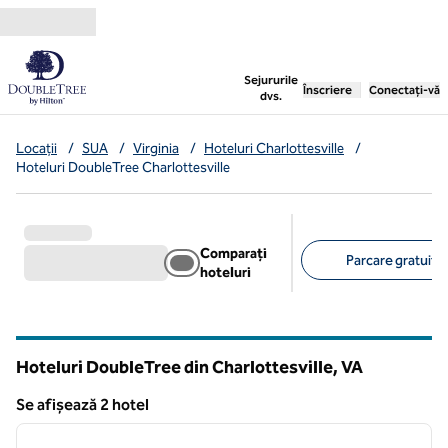
Salt la conținut
,
deschide o filă nouă
Sejururile
Înscriere
Conectați-vă
dvs.
Locații
/
SUA
/
Virginia
/
Hoteluri Charlottesville
/
Hoteluri DoubleTree Charlottesville
Comparați
Parcare gratuită 
hoteluri
Filtre sugerate
Hoteluri DoubleTree din Charlottesville,
VA
Virginia
Se afișează 2 hotel
1
/
12
Se afișează 2 hotel
imaginea anterioară
imagin
1 din 12