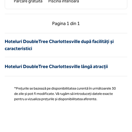
Parcare gratuită
Piscină interioară
Pagina anterioară, 1 din 1
Pagina următoare, 1 
Pagina
1 din 1
Pagina 1 din 1
Hoteluri DoubleTree Charlottesville după facilități și
caracteristici
Hoteluri DoubleTree Charlottesville lângă atracții
*Prețurile se bazează pe disponibilitatea curentă în următoarele 30
de zile și pot fi modificate. Vă rugăm să introduceți datele exacte
pentru a vizualiza prețurile și disponibilitatea aferente.