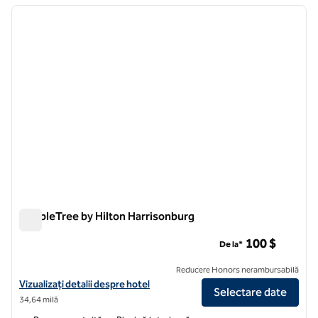
imaginea anterioară
imagin
1 din 12
DoubleTree by Hilton Harrisonburg
DoubleTree by Hilton Harrisonburg
100 $
De la*
Reducere Honors nerambursabilă
Vizualizați detaliile hotelului DoubleTree by Hilton Harrisonburg
Vizualizați detalii despre hotel
Selectare date
34,64 milă