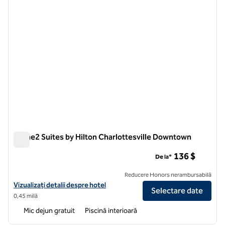
Home2 Suites by Hilton Charlottesville Downtown
Home2 Suites by Hilton Charlottesville Downtown
136 $
De la*
Reducere Honors nerambursabilă
Vizualizați detaliile hotelului pentru Home2 Suites by Hilton Charlo
Vizualizați detalii despre hotel
Selectare date
0,45 milă
Mic dejun gratuit
Piscină interioară
1
/
12