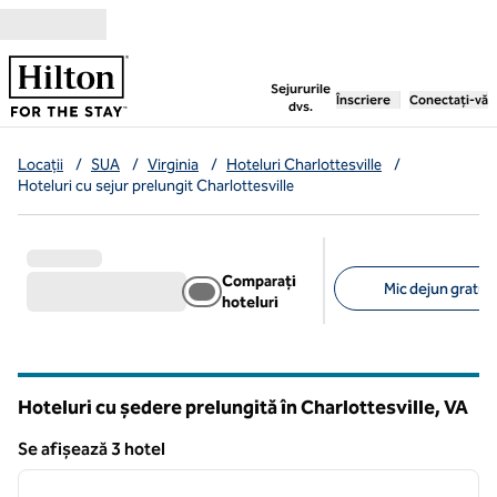
Salt la conținut
,
deschide o filă nouă
Sejururile
Înscriere
Conectați-vă
dvs.
Locații
/
SUA
/
Virginia
/
Hoteluri Charlottesville
/
Hoteluri cu sejur prelungit Charlottesville
Comparați
Mic dejun gratuit 
hoteluri
Filtre sugerate
Hoteluri cu ședere prelungită în Charlottesville,
VA
Virginia
Se afișează 3 hotel
1
/
12
Se afișează 3 hotel
imaginea anterioară
imagin
1 din 12