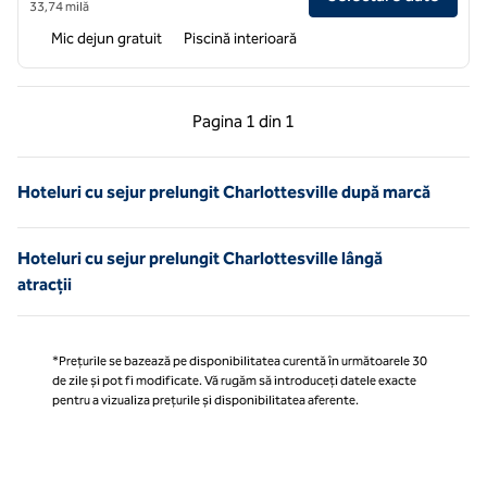
33,74 milă
Mic dejun gratuit
Piscină interioară
Pagina anterioară, 1 din 1
Pagina următoare, 1 
Pagina
1 din 1
Pagina 1 din 1
Hoteluri cu sejur prelungit Charlottesville după marcă
Hoteluri cu sejur prelungit Charlottesville lângă
atracții
*Prețurile se bazează pe disponibilitatea curentă în următoarele 30
de zile și pot fi modificate. Vă rugăm să introduceți datele exacte
pentru a vizualiza prețurile și disponibilitatea aferente.