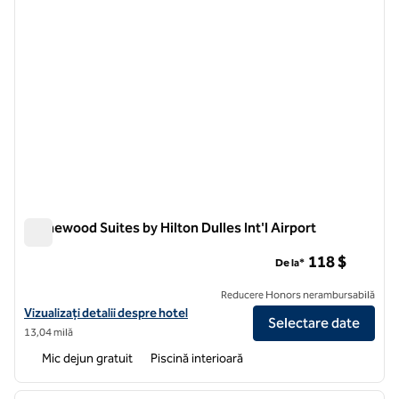
Homewood Suites by Hilton Dulles Int'l Airport
Homewood Suites by Hilton Dulles Int'l Airport
118 $
De la*
Reducere Honors nerambursabilă
Vizualizați detaliile hotelului pentru Homewood Suites by Hilton Dulles
Vizualizați detalii despre hotel
Selectare date
13,04 milă
Mic dejun gratuit
Piscină interioară
1
/
12
imaginea anterioară
imagin