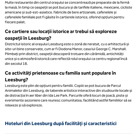
Multe restaurante din centrul orașului se concentrează pe preparate de la fermă
la masă, în timp ce oaspeții se pot bucura și de tarifele italiene, mexicane, cicliste
americane și sud-est-asiatice. Fabricile de bere artizanale, cafenelele și
cafenelele familiale pot fi găsite în cartierele istorice, oferind opțiuni pentru
fiecare palat.
Ce cartiere sau locații istorice ar trebui să exploreze
oaspeții în Leesburg?
Districtul istoric al orașului Leesburg este o zonă de neratat, cu o arhitectură și
site-uri bine conservate, cum ar fi Dodona Manor, casa lui George C. Marshall.
Plimbați prin district, oaspeții descoperă trotuare din cărămidă, antichități
unice și o atmosferă istorică care reflectă rolul orașului ca centru regional încă
din secolul 18.
Ce activități prietenoase cu familia sunt populare în
Leesburg?
Leesburg este plin de opțiuni pentru familii. Copiii se pot bucura de Parcul
Animalelor din Leesburg, de taberele artistice interactive din studiourile locale și
de distracția în aer liber din Ida Lee Park. Parcurile oferă locuri de joacă, piste și
evenimente sezoniere care reunesc comunitatea, facilitând astfel familiilor să se
relaxeze și să exploreze.
Hoteluri din Leesburg după facilități și caracteristici