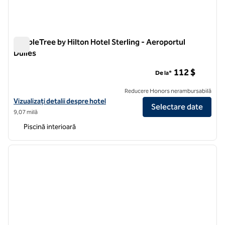
DoubleTree by Hilton Hotel Sterling - Aeroportul
Dulles
DoubleTree by Hilton Hotel Sterling - Aeroportul Dulles
112 $
De la*
Reducere Honors nerambursabilă
Vizualizați detaliile hotelului DoubleTree by Hilton Hotel Sterling - A
Vizualizați detalii despre hotel
Selectare date
9,07 milă
Piscină interioară
1
/
12
imaginea anterioară
imagin
1 din 12