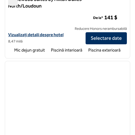
North/Loudoun
Homewood Suites by Hilton Dulles-North/Loudoun
141 $
De la*
Reducere Honors nerambursabilă
Vizualizați detaliile hotelului pentru Homewood Suites by Hilton D
Vizualizați detalii despre hotel
Selectare date
8,47 milă
Mic dejun gratuit
Piscină interioară
Piscina exterioară
1
/
12
imaginea anterioară
imagin
1 din 12