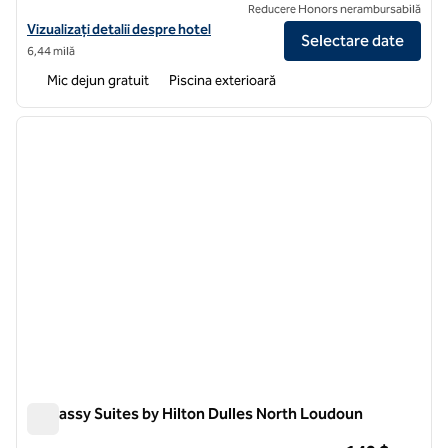
Reducere Honors nerambursabilă
Vizualizați detaliile hotelului pentru Home2 Suites by Hilton Ashburn
Vizualizați detalii despre hotel
Selectare date
6,44 milă
Mic dejun gratuit
Piscina exterioară
1
/
12
imaginea anterioară
imagin
1 din 12
Embassy Suites by Hilton Dulles North Loudoun
Embassy Suites by Hilton Dulles North Loudoun