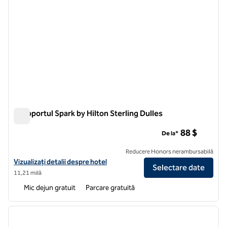
Aeroportul Spark by Hilton Sterling Dulles
Aeroportul Spark by Hilton Sterling Dulles
88 $
De la*
Reducere Honors nerambursabilă
Vizualizați detaliile hotelului pentru Aeroportul Spark by Hilton Sterli
Vizualizați detalii despre hotel
Selectare date
11,21 milă
Mic dejun gratuit
Parcare gratuită
1
/
12
imaginea anterioară
imagin
1 din 12