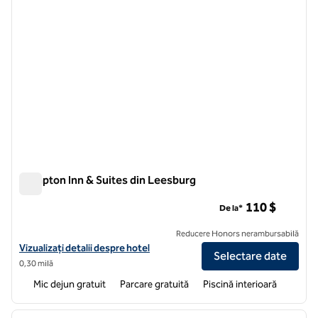
Hampton Inn & Suites din Leesburg
Hampton Inn & Suites din Leesburg
110 $
De la*
Reducere Honors nerambursabilă
Vizualizați detaliile hotelului Hampton Inn & Suites Leesburg
Vizualizați detalii despre hotel
Selectare date
0,30 milă
Mic dejun gratuit
Parcare gratuită
Piscină interioară
1
/
12
imaginea anterioară
imagin
1 din 12