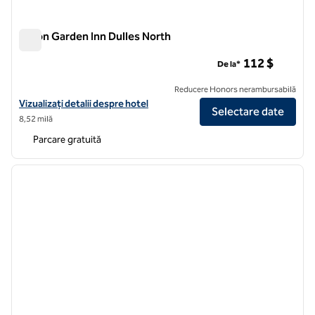
Hilton Garden Inn Dulles North
Hilton Garden Inn Dulles North
112 $
De la*
Reducere Honors nerambursabilă
Vizualizați detaliile hotelului Hilton Garden Inn Dulles North
Vizualizați detalii despre hotel
Selectare date
8,52 milă
Parcare gratuită
1
/
12
imaginea anterioară
imagin
1 din 12