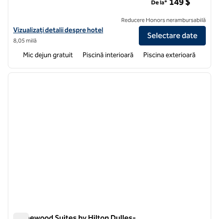
149 $
De la*
Reducere Honors nerambursabilă
Vizualizați detaliile hotelului pentru Embassy Suites by Hilton Dulle
Vizualizați detalii despre hotel
Selectare date
8,05 milă
Mic dejun gratuit
Piscină interioară
Piscina exterioară
1
/
12
imaginea anterioară
imagin
1 din 12
Homewood Suites by Hilton Dulles-