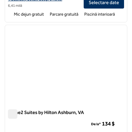
Selectare date
6,41 milă
Mic dejun gratuit
Parcare gratuită
Piscină interioară
1
/
12
imaginea anterioară
imagin
1 din 12
Home2 Suites by Hilton Ashburn, VA
Home2 Suites by Hilton Ashburn, VA
134 $
De la*