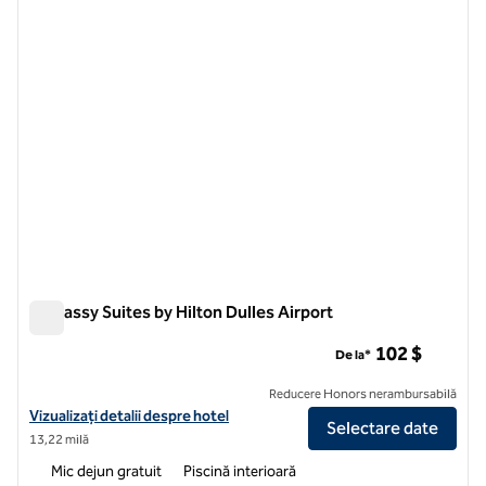
1 din 12
Embassy Suites by Hilton Dulles Airport
Embassy Suites by Hilton Dulles Airport
102 $
De la*
Reducere Honors nerambursabilă
Vizualizați detaliile hotelului pentru Embassy Suites by Hilton Dulles 
Vizualizați detalii despre hotel
Selectare date
13,22 milă
Mic dejun gratuit
Piscină interioară