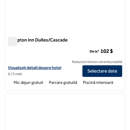
Hampton Inn Dulles/Cascade
Hampton Inn Dulles/Cascade
102 $
De la*
Reducere Honors nerambursabilă
Vizualizați detaliile hotelului Hampton Inn Dulles/Cascades
Vizualizați detalii despre hotel
Selectare date
9,73 milă
Mic dejun gratuit
Parcare gratuită
Piscină interioară
1
/
12
imaginea anterioară
imagin
1 din 12