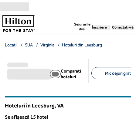
Salt la conținut
,
deschide o filă nouă
Sejururile
Înscriere
Conectați-vă
dvs.
Locații
/
SUA
/
Virginia
/
Hoteluri din Leesburg
Comparați
Mic dejun gratuit
hoteluri
Filtre sugerate
Hoteluri în Leesburg,
VA
Virginia
Se afișează 15 hotel
1
/
12
Se afișează 15 hotel
imaginea anterioară
imagin
1 din 12