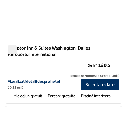
Hampton Inn & Suites Washington-Dulles -
Aeroportul Internațional
Hampton Inn & Suites Washington-Dulles - Aeroportul Intern
120 $
De la*
Reducere Honors nerambursabilă
Vizualizați detaliile hotelului pentru Aeroportul Internațional Hamp
Vizualizați detalii despre hotel
Selectare date
10,55 milă
Mic dejun gratuit
Parcare gratuită
Piscină interioară
1
/
12
imaginea anterioară
imagin
1 din 12