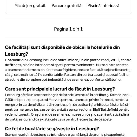
Mic dejun gratuit
Parcare gratuită
Piscină interioară
Pagina anterioară, 1 din 1
Pagina următoare, 1 
Pagina
1 din 1
Pagina 1 din 1
Ce facilități sunt disponibile de obicei la hotelurile din
Leesburg?
Hotelurile din Leesburg includ de obicei mic dejun din partea casei, Wi-Fi, centre
de fitness, piscine interioare și spații pentru evenimente. Multe dintre acestea
au camere moderne cu chicinete sau frigidere, ceea ce face atât sejururile scurte,
cât și cele extinse să fie confortabile. Parcare din partea casei și accesul facil la
atracțiile din apropiere pot îmbunătăți, de asemenea, confortul călătorilor.
Care sunt principalele lucruri de făcut în Leesburg?
Leesburg oferă un amestec bogat de istorie, aventură în aer liber și farmec local.
Călătorii pot explora parcul Morven pentru a arunca o privire în trecut, pentru a
merge prin cartierul vibrant din centru, plin de buticuri și arhitectură istorică și
pentru a merge pe jos sau pentru a vizita parcul regional Bluff Battlefield pentru
vederi pitorești. Orașul are, de asemenea, muzee unice și o scenă artistică plină
de viață, asigurând că există câte ceva pentru fiecare tip de oaspete.
Ce fel de bucătărie se găsește în Leesburg?
Scena mesei din Leesburg se întinde pe o gamă largă de arome și experiențe.