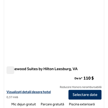
Homewood Suites by Hilton Leesburg, VA
Homewood Suites by Hilton Leesburg, VA
110 $
De la*
Reducere Honors nerambursabilă
Vizualizați detaliile hotelului pentru Homewood Suites by Hilton Lee
Vizualizați detalii despre hotel
Selectare date
0,37 milă
Mic dejun gratuit
Parcare gratuită
Piscina exterioară