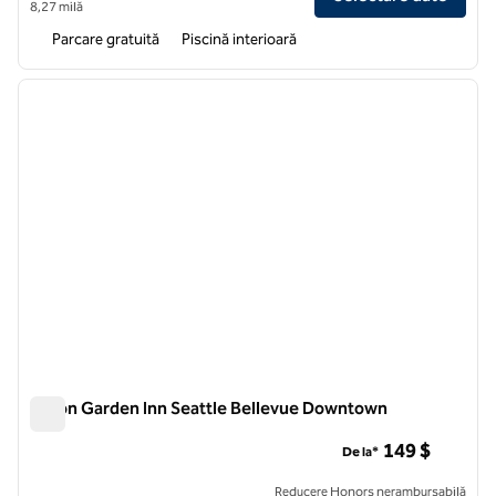
8,27 milă
Parcare gratuită
Piscină interioară
1
/
12
imaginea anterioară
imagin
1 din 12
Hilton Garden Inn Seattle Bellevue Downtown
Hilton Garden Inn Seattle Bellevue Downtown
149 $
De la*
Reducere Honors nerambursabilă