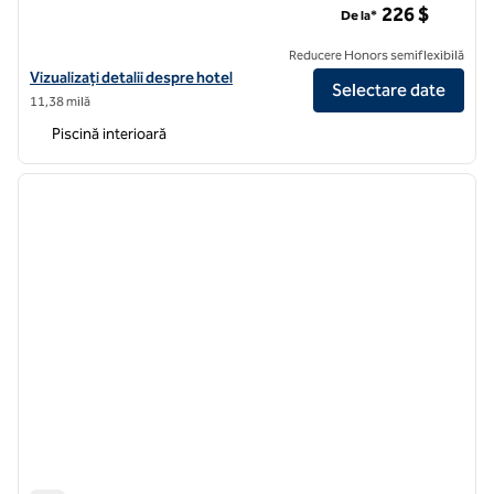
226 $
De la*
Reducere Honors semiflexibilă
Vizualizați detaliile hotelului Hilton Garden Inn Seattle Downtown
Vizualizați detalii despre hotel
Selectare date
11,38 milă
Piscină interioară
1
/
11
imaginea anterioară
imagin
1 din 11