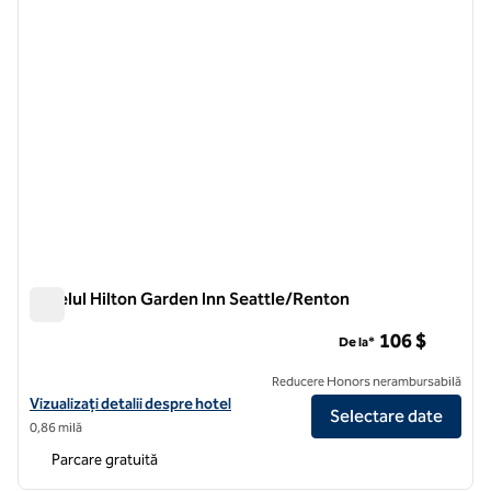
Hotelul Hilton Garden Inn Seattle/Renton
Hotelul Hilton Garden Inn Seattle/Renton
106 $
De la*
Reducere Honors nerambursabilă
Vizualizați detaliile hotelului Hilton Garden Inn Seattle/Renton
Vizualizați detalii despre hotel
Selectare date
0,86 milă
Parcare gratuită
1
/
12