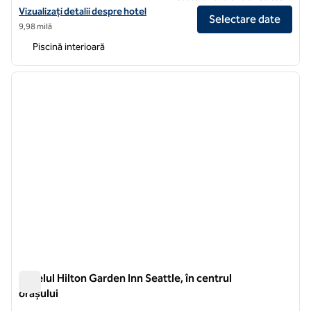
Vizualizați detaliile hotelului Hilton Garden Inn Seattle Bellevue Do
Vizualizați detalii despre hotel
Selectare date
9,98 milă
Piscină interioară
1
/
12
imaginea anterioară
imagin
1 din 12
Hotelul Hilton Garden Inn Seattle, în centrul
orașului
Hotelul Hilton Garden Inn Seattle, în centrul orașului