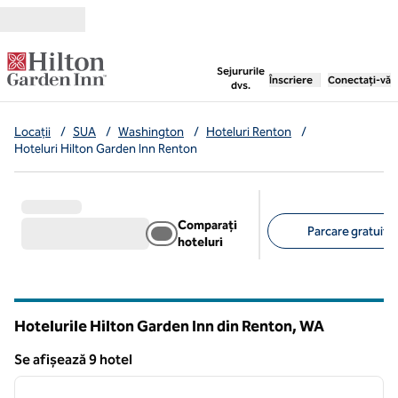
Salt la conținut
,
deschide o filă nouă
Sejururile
Înscriere
Conectați-vă
dvs.
Locații
/
SUA
/
Washington
/
Hoteluri Renton
/
Hoteluri Hilton Garden Inn Renton
Comparați
Parcare gratuită 
hoteluri
Filtre sugerate
Hotelurile Hilton Garden Inn din Renton,
WA
Washington
Se afișează 9 hotel
1
/
12
Se afișează 9 hotel
imaginea anterioară
imagin
1 din 12