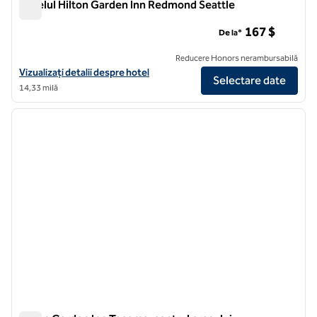
Hotelul Hilton Garden Inn Redmond Seattle
Hotelul Hilton Garden Inn Redmond Seattle
167 $
De la*
Reducere Honors nerambursabilă
Vizualizați detaliile hotelului Hilton Garden Inn Redmond Seattle
Vizualizați detalii despre hotel
Selectare date
14,33 milă
1
/
12
imaginea anterioară
imagin
1 din 12