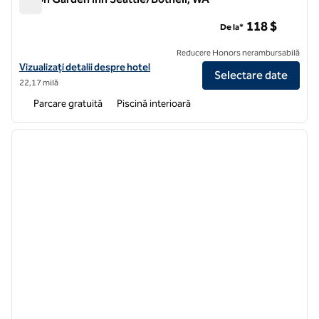
Hilton Garden Inn Seattle/Bothell, WA
118 $
De la*
Reducere Honors nerambursabilă
Vizualizați detaliile hotelului Hilton Garden Inn Seattle/Bothell, WA
Vizualizați detalii despre hotel
Selectare date
22,17 milă
Parcare gratuită
Piscină interioară
1
/
12
imaginea anterioară
imagin
1 din 12