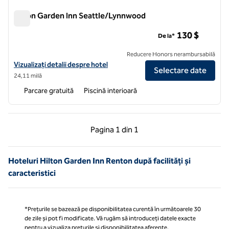
Hilton Garden Inn Seattle/Lynnwood
Hilton Garden Inn Seattle/Lynnwood
130 $
De la*
Reducere Honors nerambursabilă
Vizualizați detaliile hotelului Hilton Garden Inn Seattle/Lynnwood
Vizualizați detalii despre hotel
Selectare date
24,11 milă
Parcare gratuită
Piscină interioară
Pagina anterioară, 1 din 1
Pagina următoare, 1 
Pagina
1 din 1
Pagina 1 din 1
Hoteluri Hilton Garden Inn Renton după facilități și
caracteristici
*Prețurile se bazează pe disponibilitatea curentă în următoarele 30
de zile și pot fi modificate. Vă rugăm să introduceți datele exacte
pentru a vizualiza prețurile și disponibilitatea aferente.