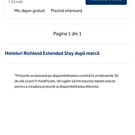
7,53 milă
Mic dejun gratuit
Piscină interioară
Pagina anterioară, 1 din 1
Pagina următoare, 1 
Pagina
1 din 1
Pagina 1 din 1
Hoteluri Richland Extended Stay după marcă
*Prețurile se bazează pe disponibilitatea curentă în următoarele 30
de zile și pot fi modificate. Vă rugăm să introduceți datele exacte
pentru a vizualiza prețurile și disponibilitatea aferente.