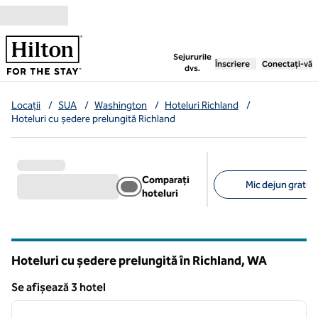
Salt la conținut
,
deschide o filă nouă
Sejururile
Înscriere
Conectați-vă
dvs.
Locații
/
SUA
/
Washington
/
Hoteluri Richland
/
Hoteluri cu ședere prelungită Richland
Comparați
Mic dejun gratuit 
hoteluri
Filtre sugerate
Hoteluri cu ședere prelungită în Richland,
WA
Washington
Se afișează 3 hotel
1
/
12
Se afișează 3 hotel
imaginea anterioară
imagin
1 din 12