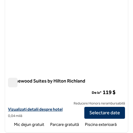
Homewood Suites by Hilton Richland
Homewood Suites by Hilton Richland
119 $
De la*
Reducere Honors nerambursabilă
Vizualizați detaliile hotelului pentru Homewood Suites by Hilton Rich
Vizualizați detalii despre hotel
Selectare date
0,04 milă
Mic dejun gratuit
Parcare gratuită
Piscina exterioară
1
/
12