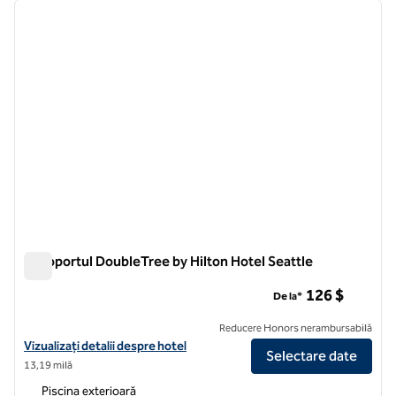
imaginea anterioară
imagin
1 din 12
Aeroportul DoubleTree by Hilton Hotel Seattle
Aeroportul DoubleTree by Hilton Hotel Seattle
126 $
De la*
Reducere Honors nerambursabilă
Vizualizați detaliile hotelului DoubleTree by Hilton Hotel Seattle
Vizualizați detalii despre hotel
Selectare date
13,19 milă
Piscina exterioară