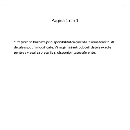
Pagina anterioară, 1 din 1
Pagina următoare, 1 
Pagina
1 din 1
Pagina 1 din 1
*Prețurile se bazează pe disponibilitatea curentă în următoarele 30
de zile și pot fi modificate. Vă rugăm să introduceți datele exacte
pentru a vizualiza prețurile și disponibilitatea aferente.