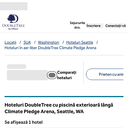
Salt la conținut
,
deschide o filă nouă
Sejururile
Înscriere
Conectați-vă
dvs.
Locații
/
SUA
/
Washington
/
Hoteluri Seattle
/
Hoteluri în aer liber DoubleTree Climate Pledge Arena
Comparați
Prieten cu anima
hoteluri
Filtre sugerate
Hoteluri DoubleTree cu piscină exterioară lângă
Climate Pledge Arena, Seattle,
WA
Washington
Se afișează 1 hotel
1
/
12
Se afișează 1 hotel