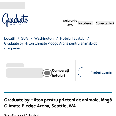
Salt la conținut
,
deschide o filă nouă
Sejururile
Înscriere
Conectați-vă
dvs.
Locații
/
SUA
/
Washington
/
Hoteluri Seattle
/
Graduate by Hilton Climate Pledge Arena pentru animale de
companie
Comparați
Prieten cu anima
hoteluri
Filtre sugerate
Graduate by Hilton pentru prieteni de animale, lângă
Climate Pledge Arena, Seattle,
WA
Washington
Se afișează 1 hotel