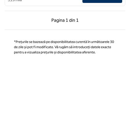
Pagina anterioară, 1 din 1
Pagina următoare, 1 
Pagina
1 din 1
Pagina 1 din 1
*Prețurile se bazează pe disponibilitatea curentă în următoarele 30
de zile și pot fi modificate. Vă rugăm să introduceți datele exacte
pentru a vizualiza prețurile și disponibilitatea aferente.