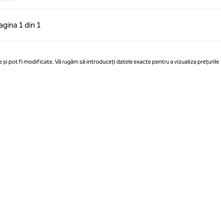
 anterioară, 1 din 1
Pagina următoare, 1 din 1
agina
1 din 1
Pagina 1 din 1
 și pot fi modificate. Vă rugăm să introduceți datele exacte pentru a vizualiza prețurile