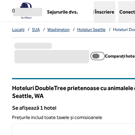
Salt la conținut
,
deschide o filă nouă
0
Sejururile dvs.
Înscriere
Conect
Locații
/
SUA
/
Washington
/
Hoteluri Seattle
/
Hoteluri Do
Comparați hotel
Hoteluri DoubleTree prietenoase cu animalele 
Seattle,
WA
Washington
Se afișează 1 hotel
Se afișează 1 hotel
Prețurile includ toate taxele și comisioanele
1
imaginea anterioară
1 din 12