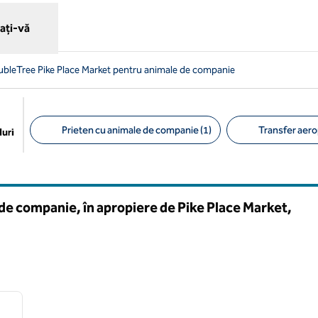
ați-vă
ubleTree Pike Place Market pentru animale de companie
Prieten cu animale de companie (1)
Transfer aero
uri
Filtre sugerate
de companie, în apropiere de Pike Place Market,
/
12
imaginea următoare