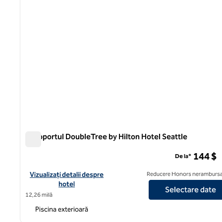
Aeroportul DoubleTree by Hilton Hotel Seattle
Aeroportul DoubleTree by Hilton Hotel Seattle
144 $
De la*
Vizualizați detaliile hotelului DoubleTree by Hilton Hotel Seattl
Vizualizați detalii despre
Reducere Honors nerambursa
hotel
Selectare date
12,26 milă
Piscina exterioară