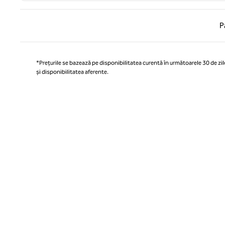
Pagina
P
*Prețurile se bazează pe disponibilitatea curentă în următoarele 30 de zile
și disponibilitatea aferente.