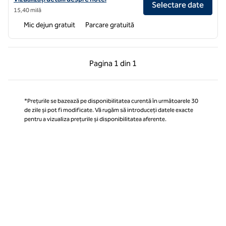
Selectare date
15,40 milă
Mic dejun gratuit
Parcare gratuită
Pagina anterioară, 1 din 1
Pagina următoare, 1 
Pagina
1 din 1
Pagina 1 din 1
*Prețurile se bazează pe disponibilitatea curentă în următoarele 30
de zile și pot fi modificate. Vă rugăm să introduceți datele exacte
pentru a vizualiza prețurile și disponibilitatea aferente.