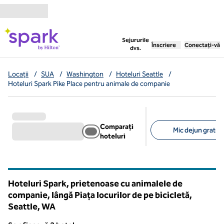
Salt la conținut
,
deschide o filă nouă
Sejururile
Înscriere
Conectați-vă
dvs.
Locații
/
SUA
/
Washington
/
Hoteluri Seattle
/
Hoteluri Spark Pike Place pentru animale de companie
Comparați
Mic dejun gratuit 
hoteluri
Filtre sugerate
Hoteluri Spark, prietenoase cu animalele de
companie, lângă Piața locurilor de pe bicicletă,
Seattle,
WA
Washington