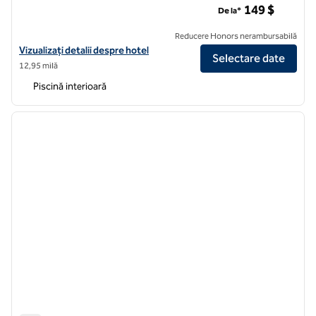
149 $
De la*
Reducere Honors nerambursabilă
Vizualizați detaliile hotelului Hilton Garden Inn Seattle Bellevue Do
Vizualizați detalii despre hotel
Selectare date
12,95 milă
Piscină interioară
1
/
12
imaginea anterioară
imagin
1 din 12