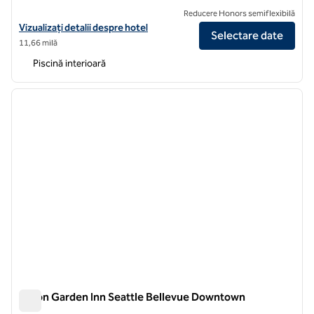
Reducere Honors semiflexibilă
Vizualizați detaliile hotelului Hilton Garden Inn Seattle Downtown
Vizualizați detalii despre hotel
Selectare date
11,66 milă
Piscină interioară
1
/
12
imaginea anterioară
imagin
1 din 12
Hilton Garden Inn Seattle Bellevue Downtown
Hilton Garden Inn Seattle Bellevue Downtown