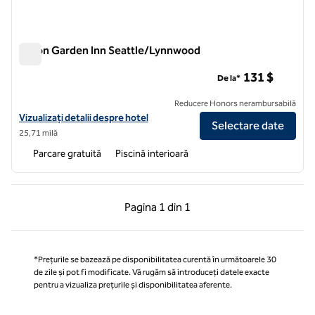
Hilton Garden Inn Seattle/Lynnwood
Hilton Garden Inn Seattle/Lynnwood
131 $
De la*
Reducere Honors nerambursabilă
Vizualizați detaliile hotelului Hilton Garden Inn Seattle/Lynnwood
Vizualizați detalii despre hotel
Selectare date
25,71 milă
Parcare gratuită
Piscină interioară
Pagina anterioară, 1 din 1
Pagina următoare, 1 
Pagina
1 din 1
Pagina 1 din 1
*Prețurile se bazează pe disponibilitatea curentă în următoarele 30
de zile și pot fi modificate. Vă rugăm să introduceți datele exacte
pentru a vizualiza prețurile și disponibilitatea aferente.