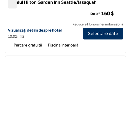
Hotelul Hilton Garden Inn Seattle/Issaquah
Hotelul Hilton Garden Inn Seattle/Issaquah
160 $
De la*
Reducere Honors nerambursabilă
Vizualizați detaliile hotelului Hilton Garden Inn Seattle/Issaquah
Vizualizați detalii despre hotel
Selectare date
13,32 milă
Parcare gratuită
Piscină interioară
1
/
12
imaginea anterioară
imagin
1 din 12