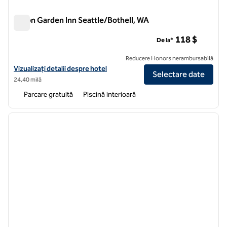
Hilton Garden Inn Seattle/Bothell, WA
Hilton Garden Inn Seattle/Bothell, WA
118 $
De la*
Reducere Honors nerambursabilă
Vizualizați detaliile hotelului Hilton Garden Inn Seattle/Bothell, WA
Vizualizați detalii despre hotel
Selectare date
24,40 milă
Parcare gratuită
Piscină interioară
1
/
12
imaginea anterioară
imagin
1 din 12