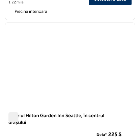
1,22 milă
Piscină interioară
1
/
12
imaginea anterioară
imagin
1 din 12
Hotelul Hilton Garden Inn Seattle, în centrul
orașului
Hotelul Hilton Garden Inn Seattle, în centrul orașului
225 $
De la*