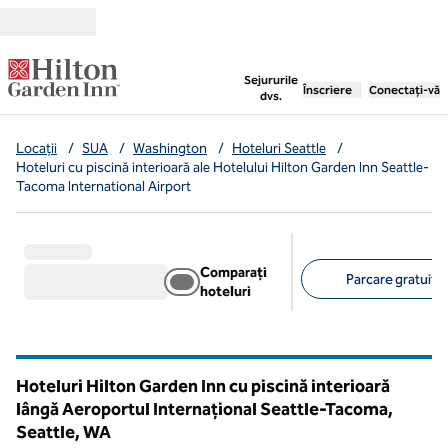
Salt la conținut
,
deschide o filă nouă
Sejururile
Înscriere
Conectați-vă
dvs.
Locații
/
SUA
/
Washington
/
Hoteluri Seattle
/
Hoteluri cu piscină interioară ale Hotelului Hilton Garden Inn Seattle-
Tacoma International Airport
Comparați
Parcare gratuită 
hoteluri
Filtre sugerate
Hoteluri Hilton Garden Inn cu piscină interioară
lângă Aeroportul Internațional Seattle-Tacoma,
Seattle,
WA