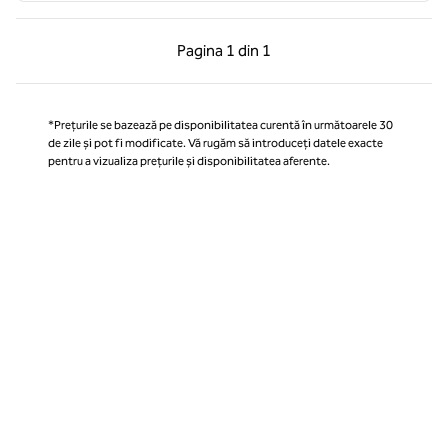
Pagina anterioară, 1 din 1
Pagina următoare, 1 
Pagina
1 din 1
Pagina 1 din 1
*Prețurile se bazează pe disponibilitatea curentă în următoarele 30
de zile și pot fi modificate. Vă rugăm să introduceți datele exacte
pentru a vizualiza prețurile și disponibilitatea aferente.