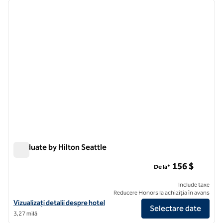
imaginea anterioară
imagin
1 din 12
Graduate by Hilton Seattle
Graduate by Hilton Seattle
156 $
De la*
Include taxe
Reducere Honors la achiziția în avans
Vizualizați detaliile hotelului pentru Graduate by Hilton Seattle
Vizualizați detalii despre hotel
Selectare date
3,27 milă