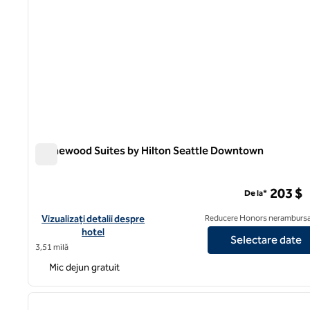
Homewood Suites by Hilton Seattle Downtown
Homewood Suites by Hilton Seattle Downtown
203 $
De la*
Vizualizați detaliile hotelului pentru Homewood Suites by Hil
Vizualizați detalii despre
Reducere Honors nerambursa
hotel
Selectare date
3,51 milă
Mic dejun gratuit
1
imaginea anterioară
1 din 12