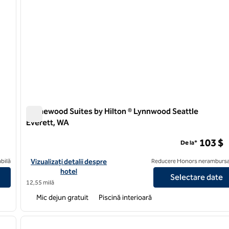
Homewood Suites by Hilton ® Lynnwood Seattle
Everett, WA
Homewood Suites by Hilton ® Lynnwood Seattle Everett,
103 $
De la*
ton Seattle Downtown
Vizualizați detaliile hotelului pentru Homewood Suites by Hilt
bilă
Vizualizați detalii despre
Reducere Honors nerambursa
hotel
Selectare date
12,55 milă
Mic dejun gratuit
Piscină interioară
/
12
1
imaginea următoare
imaginea anterioară
1 din 12