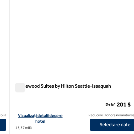
Homewood Suites by Hilton Seattle-Issaquah
Homewood Suites by Hilton Seattle-Issaquah
ila
201 $
De la*
on Seattle-Tacoma Airport/Tukwila
Vizualizați detaliile hotelului pentru Homewood Suites by Hilto
bilă
Vizualizați detalii despre
Reducere Honors nerambursa
hotel
Selectare date
13,37 milă