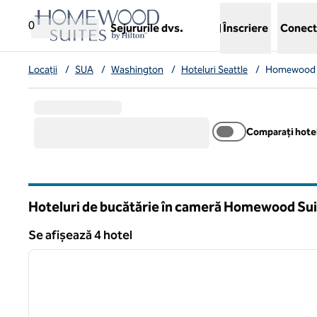
Salt la conținut
,
deschide o filă nouă
0
Sejururile dvs.
Înscriere
Conect
Locații
/
SUA
/
Washington
/
Hoteluri Seattle
/
Homewood Su
Comparați hotel
Hoteluri de bucătărie în cameră Homewood Sui
Washington
Se afișează 4 hotel
1
Se afișează 4 hotel
imaginea anterioară
1 din 12