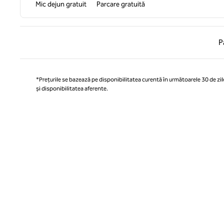
Mic dejun gratuit
Parcare gratuită
Pagina
P
*Prețurile se bazează pe disponibilitatea curentă în următoarele 30 de zile
și disponibilitatea aferente.