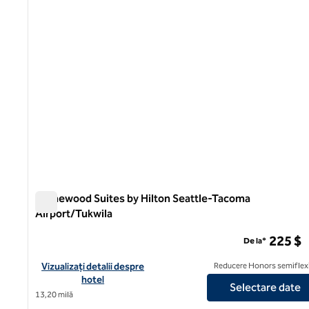
Homewood Suites by Hilton Seattle-Tacoma
Airport/Tukwila
Homewood Suites by Hilton Seattle-Tacoma Airport/Tukw
225 $
De la*
Vizualizați detaliile hotelului pentru Homewood Suites by Hilt
Vizualizați detalii despre
Reducere Honors semiflexi
hotel
Selectare date
13,20 milă