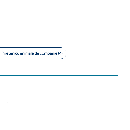
Prieten cu animale de companie (4)
/
11
imaginea următoare