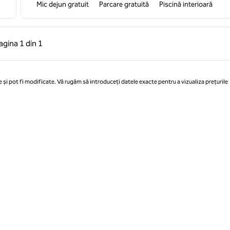
Mic dejun gratuit
Parcare gratuită
Piscină interioară
 anterioară, 1 din 1
Pagina următoare, 1 din 1
agina
1 din 1
Pagina 1 din 1
 și pot fi modificate. Vă rugăm să introduceți datele exacte pentru a vizualiza prețurile