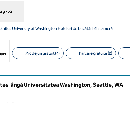
ați-vă
ites University of Washington Hoteluri de bucătărie în cameră
Mic dejun gratuit (4)
Parcare gratuită (2)
uri
Filtre sugerate
tes lângă Universitatea Washington, Seattle,
WA
/
12
1
imaginea următoare
imaginea anterioară
1 din 11