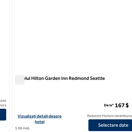
Hotelul Hilton Garden Inn Redmond Seattle
Hotelul Hilton Garden Inn Redmond Seattle
taxe
167 $
hotel SLH
nors
De la*
Vizualizați detaliile hotelului Hilton Garden Inn Redmond Seattl
Vizualizați detalii despre
Reducere Honors nerambursa
hotel
Selectare date
5,98 milă