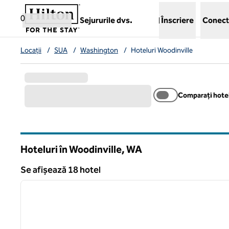
Salt la conținut
,
deschide o filă nouă
0
Sejururile dvs.
Înscriere
Conect
Locații
/
SUA
/
Washington
/
Hoteluri Woodinville
Comparați hotel
Hoteluri în Woodinville,
WA
Washington
Se afișează 18 hotel
1
Se afișează 18 hotel
imaginea anterioară
1 din 12