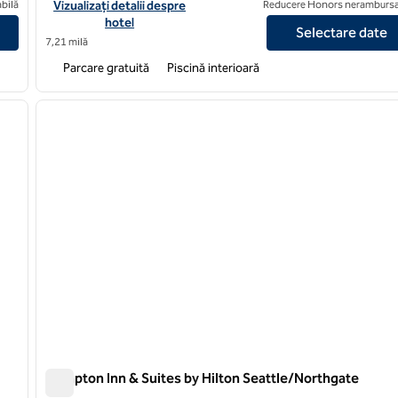
 Seattle North Lynnwood
Vizualizați detaliile hotelului Hilton Garden Inn Seattle/Lynnwo
bilă
Vizualizați detalii despre
Reducere Honors nerambursa
hotel
Selectare date
7,21 milă
Parcare gratuită
Piscină interioară
/
11
1
imaginea următoare
imaginea anterioară
1 din 12
Hampton Inn & Suites by Hilton Seattle/Northgate
Hampton Inn & Suites by Hilton Seattle/Northgate