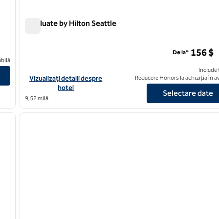
Graduate by Hilton Seattle
Graduate by Hilton Seattle
156 $
De la*
vue Downtown
bilă
Include 
Vizualizați detaliile hotelului pentru Graduate by Hilton Seattle
Vizualizați detalii despre
Reducere Honors la achiziția în 
hotel
Selectare date
9,52 milă
/
12
1
imaginea următoare
imaginea anterioară
1 din 12