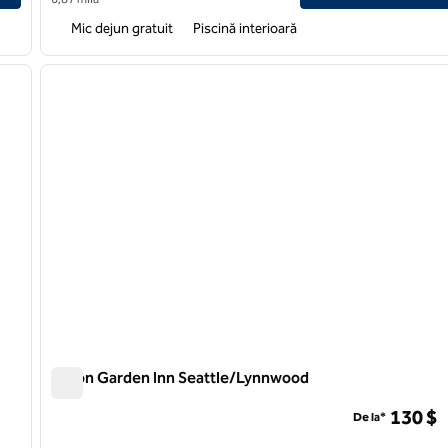
Mic dejun gratuit
Piscină interioară
/
12
1
imaginea următoare
imaginea anterioară
1 din 12
Hilton Garden Inn Seattle/Lynnwood
Hilton Garden Inn Seattle/Lynnwood
130 $
De la*