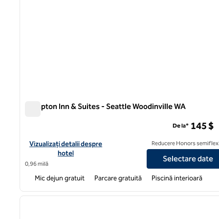
Hampton Inn & Suites - Seattle Woodinville WA
Hampton Inn & Suites - Seattle Woodinville WA
145 $
De la*
Vizualizați detaliile hotelului pentru Hampton Inn & Suites-Sea
Vizualizați detalii despre
Reducere Honors semiflexi
hotel
Selectare date
0,96 milă
Mic dejun gratuit
Parcare gratuită
Piscină interioară
1
imaginea anterioară
1 din 10