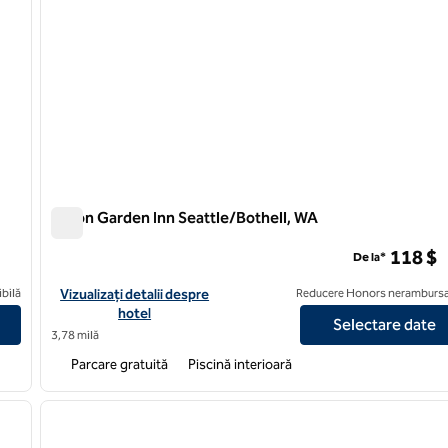
Hilton Garden Inn Seattle/Bothell, WA
Hilton Garden Inn Seattle/Bothell, WA
118 $
De la*
ttle Woodinville WA
Vizualizați detaliile hotelului Hilton Garden Inn Seattle/Bothell
bilă
Vizualizați detalii despre
Reducere Honors nerambursa
hotel
Selectare date
3,78 milă
Parcare gratuită
Piscină interioară
/
10
1
imaginea următoare
imaginea anterioară
1 din 11