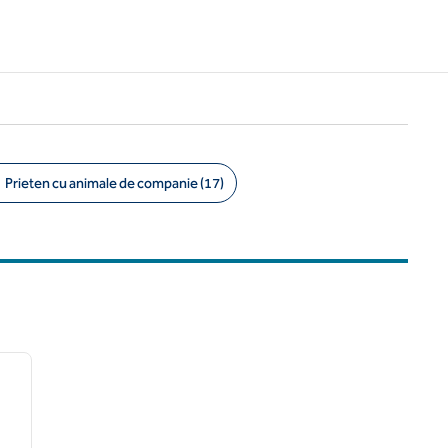
Prieten cu animale de companie (17)
/
12
imaginea următoare