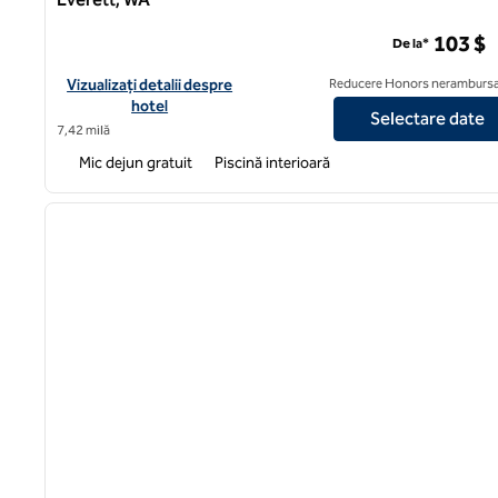
Homewood Suites by Hilton ® Lynnwood Seattle Everett,
103 $
De la*
Vizualizați detaliile hotelului pentru Homewood Suites by Hilt
Vizualizați detalii despre
Reducere Honors nerambursa
hotel
Selectare date
7,42 milă
Mic dejun gratuit
Piscină interioară
1
imaginea anterioară
1 din 12