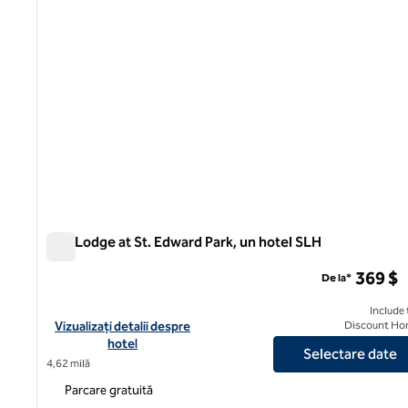
The Lodge at St. Edward Park, un hotel SLH
The Lodge at St. Edward Park, un hotel SLH
369 $
De la*
Include 
Vizualizați detaliile hotelului The Lodge at St. Edward Park, un 
Vizualizați detalii despre
Discount Ho
hotel
Selectare date
4,62 milă
Parcare gratuită