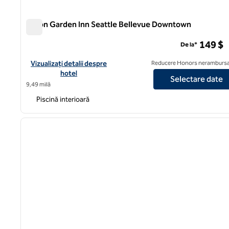
Hilton Garden Inn Seattle Bellevue Downtown
Hilton Garden Inn Seattle Bellevue Downtown
149 $
De la*
Vizualizați detaliile hotelului Hilton Garden Inn Seattle Belle
Vizualizați detalii despre
Reducere Honors nerambursa
hotel
Selectare date
9,49 milă
Piscină interioară
1
imaginea anterioară
1 din 12