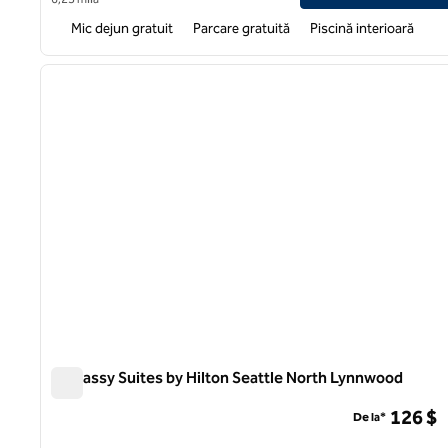
Mic dejun gratuit
Parcare gratuită
Piscină interioară
1
imaginea anterioară
1 din 12
Embassy Suites by Hilton Seattle North Lynnwood
Embassy Suites by Hilton Seattle North Lynnwood
126 $
De la*