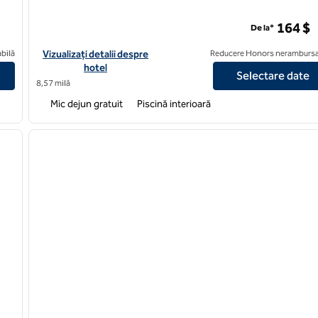
 WA
164 $
De la*
on® Lynnwood Seattle Everett, WA
Vizualizați detaliile hotelului Hampton Inn & Suites by Hilton S
bilă
Vizualizați detalii despre
Reducere Honors nerambursa
hotel
Selectare date
8,57 milă
Mic dejun gratuit
Piscină interioară
/
12
1
imaginea următoare
imaginea anterioară
1 din 12