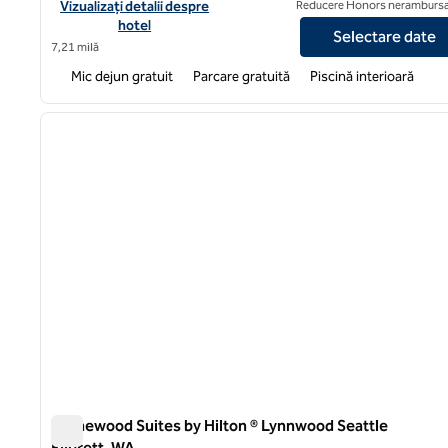
Vizualizați detaliile hotelului pentru Embassy Suites by Hilton
Vizualizați detalii despre
Reducere Honors nerambursa
hotel
Selectare date
7,21 milă
Mic dejun gratuit
Parcare gratuită
Piscină interioară
1
imaginea anterioară
1 din 11
Homewood Suites by Hilton ® Lynnwood Seattle
Everett, WA