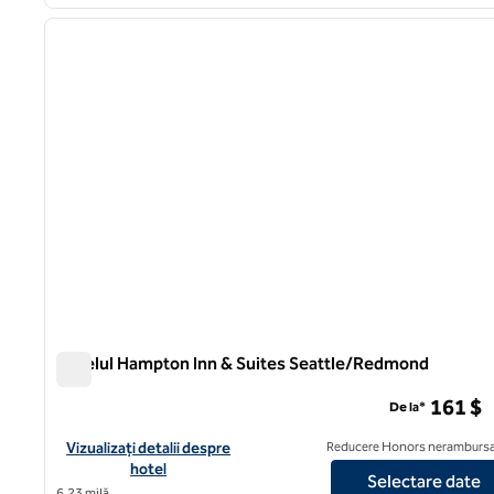
1
imaginea anterioară
1 din 12
Hotelul Hampton Inn & Suites Seattle/Redmond
Hotelul Hampton Inn & Suites Seattle/Redmond
161 $
De la*
Vizualizați detaliile hotelului Hampton Inn & Suites Seattle/R
Vizualizați detalii despre
Reducere Honors nerambursa
hotel
Selectare date
6,23 milă