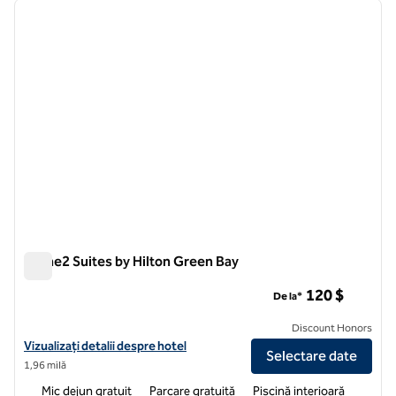
imaginea anterioară
imagin
1 din 12
Home2 Suites by Hilton Green Bay
Home2 Suites by Hilton Green Bay
120 $
De la*
Discount Honors
Vizualizați detaliile hotelului pentru Home2 Suites by Hilton Green B
Vizualizați detalii despre hotel
Selectare date
1,96 milă
Mic dejun gratuit
Parcare gratuită
Piscină interioară