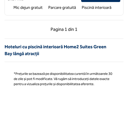
Mic dejun gratuit
Parcare gratuită
Piscină interioară
Pagina anterioară, 1 din 1
Pagina următoare, 1 
Pagina
1 din 1
Pagina 1 din 1
Hoteluri cu piscină interioară Home2 Suites Green
Bay lângă atracții
*Prețurile se bazează pe disponibilitatea curentă în următoarele 30
de zile și pot fi modificate. Vă rugăm să introduceți datele exacte
pentru a vizualiza prețurile și disponibilitatea aferente.