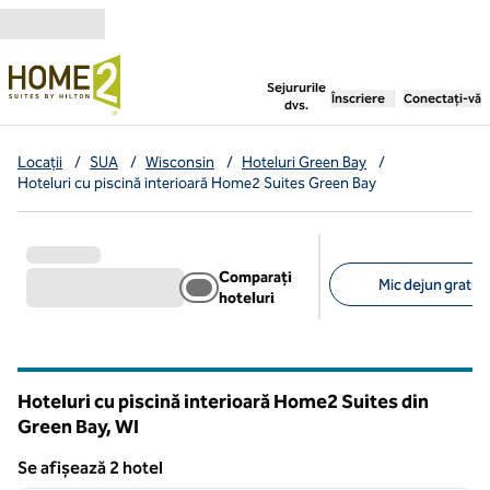
Salt la conținut
,
deschide o filă nouă
Sejururile
Înscriere
Conectați-vă
dvs.
Locații
/
SUA
/
Wisconsin
/
Hoteluri Green Bay
/
Hoteluri cu piscină interioară Home2 Suites Green Bay
Comparați
Mic dejun gratuit 
hoteluri
Filtre sugerate
Hoteluri cu piscină interioară Home2 Suites din
Green Bay,
WI
Wisconsin
Se afișează 2 hotel
1
/
12
Se afișează 2 hotel