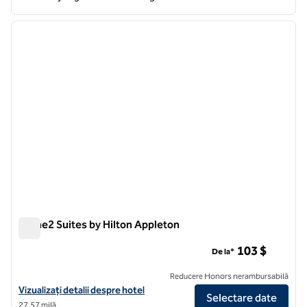
1
/
12
imaginea anterioară
imagin
1 din 12
Home2 Suites by Hilton Appleton
Home2 Suites by Hilton Appleton
103 $
De la*
Reducere Honors nerambursabilă
Vizualizați detaliile hotelului pentru Home2 Suites by Hilton Appleto
Vizualizați detalii despre hotel
Selectare date
27,57 milă