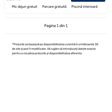
Mic dejun gratuit
Parcare gratuită
Piscină interioară
Pagina anterioară, 1 din 1
Pagina următoare, 1 
Pagina
1 din 1
Pagina 1 din 1
*Prețurile se bazează pe disponibilitatea curentă în următoarele 30
de zile și pot fi modificate. Vă rugăm să introduceți datele exacte
pentru a vizualiza prețurile și disponibilitatea aferente.