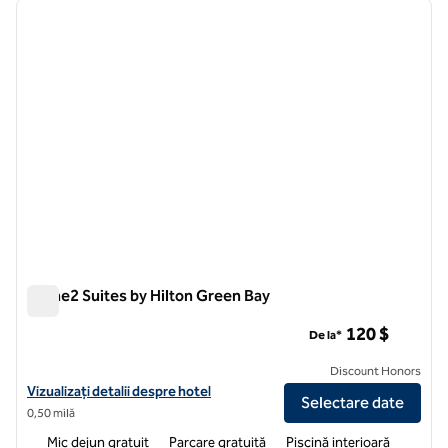
imaginea anterioară
imagin
1 din 12
Home2 Suites by Hilton Green Bay
Home2 Suites by Hilton Green Bay
120 $
De la*
Discount Honors
Vizualizați detaliile hotelului pentru Home2 Suites by Hilton Green B
Vizualizați detalii despre hotel
Selectare date
0,50 milă
Mic dejun gratuit
Parcare gratuită
Piscină interioară