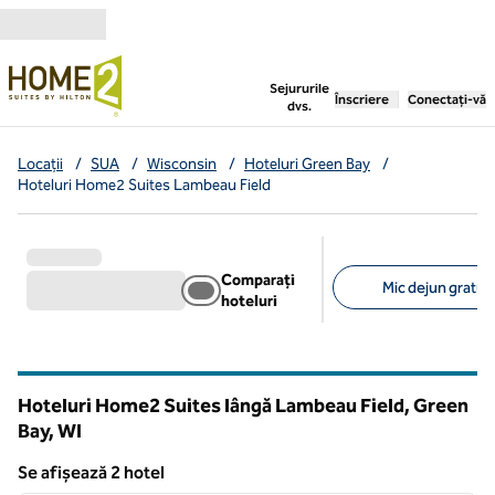
Salt la conținut
,
deschide o filă nouă
Sejururile
Înscriere
Conectați-vă
dvs.
Locații
/
SUA
/
Wisconsin
/
Hoteluri Green Bay
/
Hoteluri Home2 Suites Lambeau Field
Comparați
Mic dejun gratuit 
hoteluri
Filtre sugerate
Hoteluri Home2 Suites lângă Lambeau Field, Green
Bay,
WI
Wisconsin
Se afișează 2 hotel
1
/
12
Se afișează 2 hotel