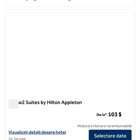
1
/
12
imaginea anterioară
imagin
1 din 12
Home2 Suites by Hilton Appleton
Home2 Suites by Hilton Appleton
103 $
De la*
Reducere Honors nerambursabilă
Vizualizați detaliile hotelului pentru Home2 Suites by Hilton Appleto
Vizualizați detalii despre hotel
Selectare date
26,56 milă