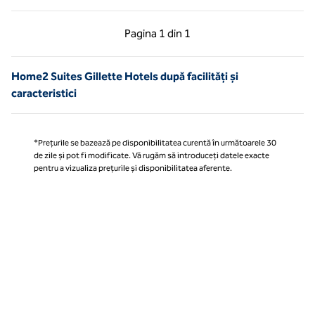
Pagina anterioară, 1 din 1
Pagina următoare, 1 
Pagina
1 din 1
Pagina 1 din 1
Home2 Suites Gillette Hotels după facilități și
caracteristici
*Prețurile se bazează pe disponibilitatea curentă în următoarele 30
de zile și pot fi modificate. Vă rugăm să introduceți datele exacte
pentru a vizualiza prețurile și disponibilitatea aferente.