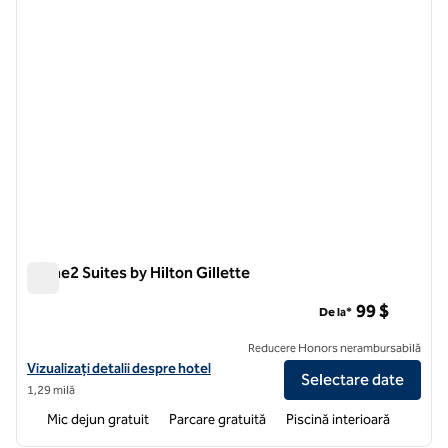
Home2 Suites by Hilton Gillette
Home2 Suites by Hilton Gillette
99 $
De la*
Reducere Honors nerambursabilă
Vizualizați detaliile hotelului pentru Home2 Suites by Hilton Gillette
Vizualizați detalii despre hotel
Selectare date
1,29 milă
Mic dejun gratuit
Parcare gratuită
Piscină interioară