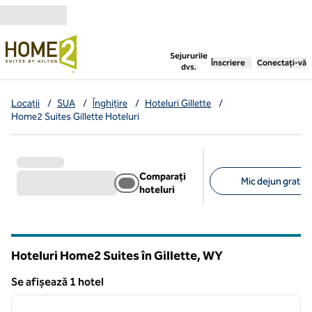
Salt la conținut
,
deschide o filă nouă
Sejururile
Înscriere
Conectați-vă
dvs.
Locații
/
SUA
/
Înghițire
/
Hoteluri Gillette
/
Home2 Suites Gillette Hoteluri
Comparați
Mic dejun gratuit 
hoteluri
Filtre sugerate
Hoteluri Home2 Suites în Gillette,
WY
Wyoming
Se afișează 1 hotel
1
/
6
Se afișează 1 hotel
imaginea anterioară
imagin
1 din 6