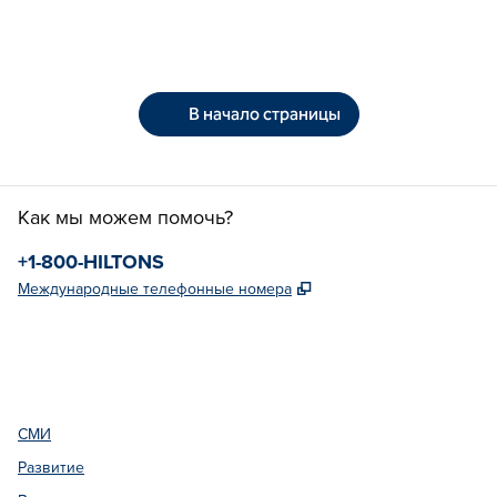
В начало страницы
Как мы можем помочь?
Телефон:
+1-800-HILTONS
,
Открывается в новой
Международные телефонные номера
Facebook
x
Instagram
,
открывается в новой вкладке
,
Открывается в новой вкладке
,
открывается в новой вкладке
СМИ
Развитие