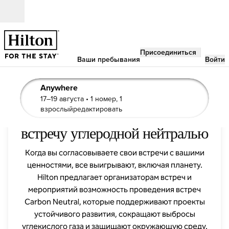
Перейти к содержанию
Открыть
Присоединиться
Ваши пребывания
Войти
Anywhere
17–19 августа
• 1 номер, 1
данные поиска, 17–19 августа, 1 номер, 1 взрослый
Сделайте свою следующую
взрослыйредактировать
встречу углеродной нейтралью
Когда вы согласовываете свои встречи с вашими
ценностями, все выигрывают, включая планету.
Hilton предлагает организаторам встреч и
мероприятий возможность проведения встреч
Carbon Neutral, которые поддерживают проекты
устойчивого развития, сокращают выбросы
углекислого газа и защищают окружающую среду.